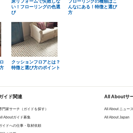
床リフォームで失敗しな
フローリングの種類はこ
い！フローリングの色選
んなにある！特徴と選び
び
方
ロ
クッションフロアとは？
方
特徴と選び方のポイント
ガイド関連
All Abou
専門家サーチ（ガイドを探す）
All About ニュー
All Aboutガイド募集
All About Japan
ガイドへの仕事・取材依頼