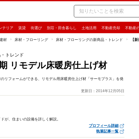
ンテリア
賃貸
街選び
別荘・田舎暮らし
土地活用
不動産売却
不動産
建材
床材・フローリング
床材・フローリングの新商品・トレンド
【新
品・トレンド
期 リモデル床暖房仕上げ材
暖房のリフォームができる、リモデル用床暖房仕上げ材「サーモプラス」を発
更新日：2014年12月05日
イドが、住まいの設備を詳しく解説。
プロフィール詳細
執筆記事一覧