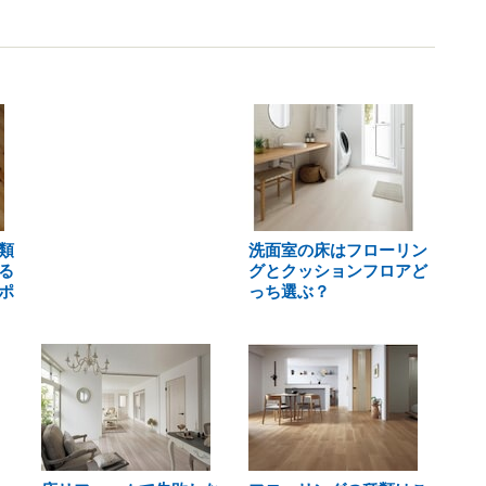
類
洗面室の床はフローリン
る
グとクッションフロアど
ポ
っち選ぶ？