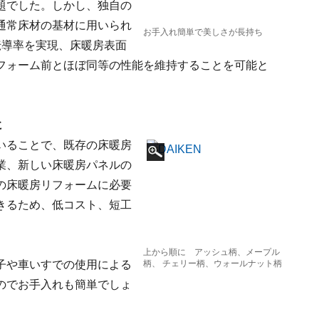
題でした。しかし、独自の
通常床材の基材に用いられ
お手入れ簡単で美しさが長持ち
伝導率を実現、床暖房表面
フォーム前とほぼ同等の性能を維持することを可能と
に
いることで、既存の床暖房
業、新しい床暖房パネルの
の床暖房リフォームに必要
きるため、低コスト、短工
上から順に アッシュ柄、メープル
子や車いすでの使用による
柄、 チェリー柄、ウォールナット柄
のでお手入れも簡単でしょ