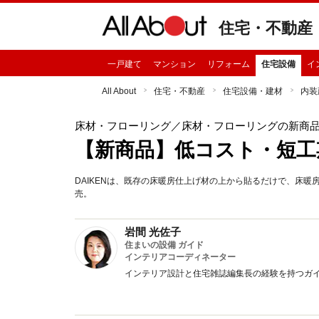
住宅・不動産
一戸建て
マンション
リフォーム
住宅設備
イ
All About
住宅・不動産
住宅設備・建材
内装
床材・フローリング
／床材・フローリングの新商
【新商品】低コスト・短工
DAIKENは、既存の床暖房仕上げ材の上から貼るだけで、床
売。
岩間 光佐子
住まいの設備 ガイド
インテリアコーディネーター
インテリア設計と住宅雑誌編集長の経験を持つガ