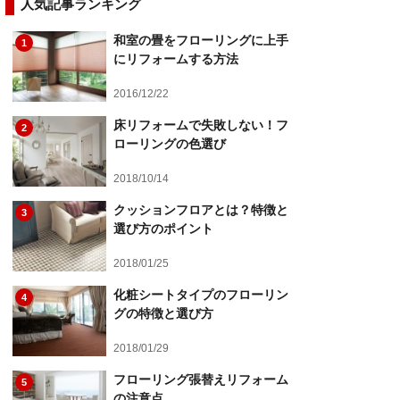
人気記事ランキング
和室の畳をフローリングに上手
1
にリフォームする方法
2016/12/22
床リフォームで失敗しない！フ
2
ローリングの色選び
2018/10/14
クッションフロアとは？特徴と
3
選び方のポイント
2018/01/25
化粧シートタイプのフローリン
4
グの特徴と選び方
2018/01/29
フローリング張替えリフォーム
5
の注意点