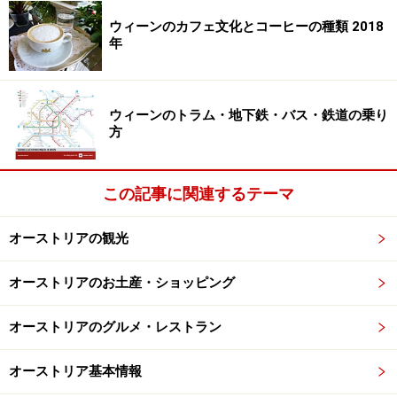
油から肉を取り出し、軽く叩いて油分を落とす。オ
ウィーンのカフェ文化とコーヒーの種類 2018
ーブンの鉄板に並べ、220～230度の熱で皮がパリパ
年
リになるまで3分程度グリルする。
ウィーンのトラム・地下鉄・バス・鉄道の乗り
このディッシュは七面鳥やカモ肉でも代用できるので、
方
クリスマスの時期にぜひ試して頂きたいレシピの一つで
す。仕込みに一晩、調理時間が8時間と、長丁場に感じ
この記事に関連するテーマ
られるものの、要は味付けをしてオーブンに入れるだけ
ですので、忙しい年末の時期にも重宝すること間違いな
オーストリアの観光
しです！
オーストリアのお土産・ショッピング
ガチョウのコンフィが食べられるウィーンのお勧めレス
トラン
オーストリアのグルメ・レストラン
※記事内容は執筆時点のものです。最新の内容をご確認くださ
オーストリア基本情報
い。
※海外を訪れる際には最新情報の入手に努め、「
外務省 海外安全