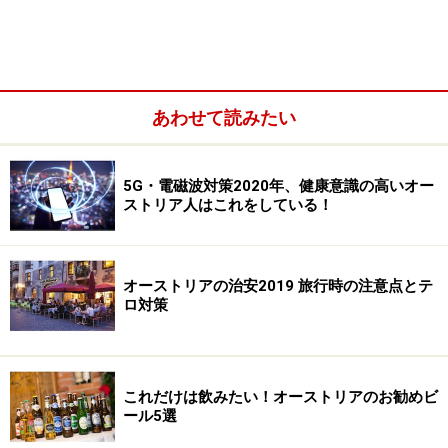
ガチョウのもも肉 4本 （約400g）
塩 大さじ1
ジュニパーベリー 5片
あわせて読みたい
5G・電磁波対策2020年、健康意識の高いオー
ストリア人はこれをしている！
オーストリアの治安2019 旅行時の注意点とテ
ロ対策
これだけは飲みたい！オーストリアのお勧めビ
黒コショウの実 5片
ール5選
コリアンダーシード 小さじ1/2