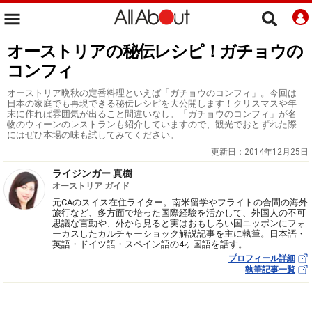
オーストリアの秘伝レシピ！ガチョウの
コンフィ
オーストリア晩秋の定番料理といえば「ガチョウのコンフィ」。今回は
日本の家庭でも再現できる秘伝レシピを大公開します！クリスマスや年
末に作れば雰囲気が出ること間違いなし。「ガチョウのコンフィ」が名
物のウィーンのレストランも紹介していますので、観光でおとずれた際
にはぜひ本場の味も試してみてください。
更新日：
2014年12月25日
ライジンガー 真樹
オーストリア ガイド
元CAのスイス在住ライター。南米留学やフライトの合間の海外
旅行など、多方面で培った国際経験を活かして、外国人の不可
思議な言動や、外から見ると実はおもしろい国ニッポンにフォ
ーカスしたカルチャーショック解説記事を主に執筆。日本語・
英語・ドイツ語・スペイン語の4ヶ国語を話す。
プロフィール詳細
執筆記事一覧