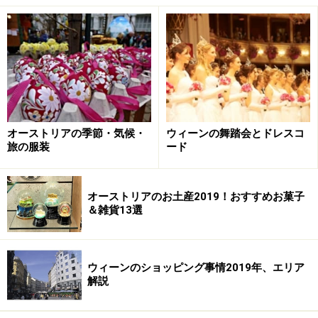
ニンニク 2片
ひまわり油もしくはコーン油 750ml
■作り方
ガチョウのもも肉を水で洗い、軽く叩くようにして
拭く。
オーストリアの季節・気候・
ウィーンの舞踏会とドレスコ
下味として、塩、ジュニパーベリー、砕いた黒胡椒
旅の服装
ード
の実とコリアンダーシードを肉にすり込み、マリネ
にする。蓋をして冷蔵庫で一晩寝かせる。
オーストリアのお土産2019！おすすめお菓子
オーブンを80℃に予熱する。（上下から熱が当たる
＆雑貨13選
ようにすること）
ガチョウのマリネを耐熱容器に入れ、油を上から注
ぐ。ガチョウを完全に油に浸すのがポイント。アル
ウィーンのショッピング事情2019年、エリア
解説
ミホイルなどで覆い、オーブンで8時間ゆっくりと
焼く。