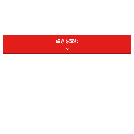
続きを読む
このガチョウのコンフィ料理（ガチョウのローストやガ
チョウの丸焼きとも呼ばれる）は、「オーストリアの秋
といえば！ 伝統の絶品ガチョウ料理」の記事でも書いた
通り、オーストリアにおいて晩秋の定番料理の一つ。読
者の皆さんにもその美味しさを味わって頂きたく、今回
は家庭でも手軽に再現できる黄金レシピをオーストリア
から紹介したいと思います！
ガチョウのコンフィの作り方
■材料（4人分）