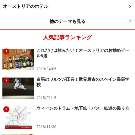
ホームページ
」を確認するなど、安全確保に十分注意を払ってく
オーストリアのホテル
ださい。
他のテーマも見る
次のページへ
1
/
2
人気記事ランキング
これだけは飲みたい！オーストリアのお勧めビー
1
ル5選
2019/04/05
白馬のワルツが圧巻！世界最古のスペイン乗馬学
2
校
2015/07/15
ウィーンのトラム・地下鉄・バス・鉄道の乗り方
3
2018/11/30