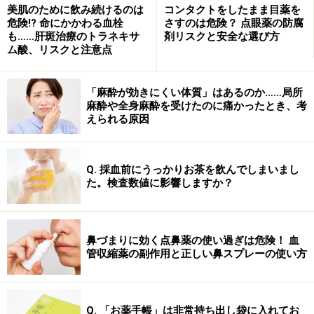
美肌のために飲み続けるのは
コンタクトをしたまま目薬を
危険!? 命にかかわる血栓
さすのは危険？ 点眼薬の防腐
「プレフェミン」の注意点
も……肝斑治療のトラネキサ
剤リスクと安全な選び方
ム酸、リスクと注意点
副作用は少ないですが、吐き気などの消化器症状、発疹
などの皮膚症状が出ることがあります。服用後、体調の
「麻酔が効きにくい体質」はあるのか……局所
異変を感じることがあれば、服用を中止して、医療機関
麻酔や全身麻酔を受けたのに痛かったとき、考
えられる原因
を受診してください。
■ドパミン系に影響を与える可能性があることからパー
Q. 採血前にうっかりお茶を飲んでしまいまし
キンソン病の薬を服用している方や、抗精神薬などを服
た。検査数値に影響しますか？
用している方は併用を避けたほうがよいです。
■ホルモンに影響をあたえるとして、
妊婦・授乳時
は安
鼻づまりに効く点鼻薬の使い過ぎは危険！ 血
管収縮薬の副作用と正しい鼻スプレーの使い方
全性の確認はできていません。チェストベリーは一部で
催乳作用を目的としたサプリメントして販売されている
こともありますが、実際には乳汁分泌が減少すると考え
Q. 「お薬手帳」は非常持ち出し袋に入れてお