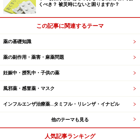
られます。また、経口避妊薬、ホルモン剤との併用も避
くべき？ 被災時にないと困りますか？
けるべきです。特に低用量ピルは併用により効果が減弱
される可能性があると考えられています。ホルモンに過
この記事に関連するテーマ
敏な状態 (乳がんなど) の場合も使用しないでください。
薬の基礎知識
生活の見直しも大切
薬の副作用・薬害・麻薬問題
妊娠中・授乳中・子供の薬
適度な運動が効果的
風邪薬・感冒薬・マスク
PMSの精神的状態には
セロトニン
という物質が関わって
いると考えられています。米国などではPMSに対して
インフルエンザ治療薬…タミフル・リレンザ・イナビル
SSRIというセロトニンの作用に関わる薬が使われます
他のテーマも見る
が、日本では今のところ承認されていません。PMS治療
薬としてSSRIの服用はできませんが、リズムのある運動
人気記事ランキング
することによって脳内セロトニンの作用に働きかけるこ