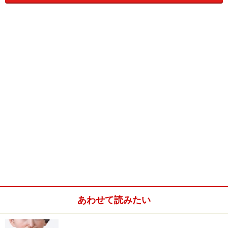
チェストベリーは新しく承認された成分で、医療用医薬
品としての承認を経ずに直接市販で売られるようになっ
たため、
要指導医薬品
という薬剤師の指導が必要な薬に
分類されています。原則として、使用する本人のみに販
売が制限されており、インターネット販売はできませ
ん。薬局、薬店、ドラッグストアで販売されます。
「プレフェミン」の効能効果、使い方
あわせて読みたい
■月経前の次の諸症状(月経前症候群)
乳房のはり、頭痛、イライラ、怒りっぽい、気分変調