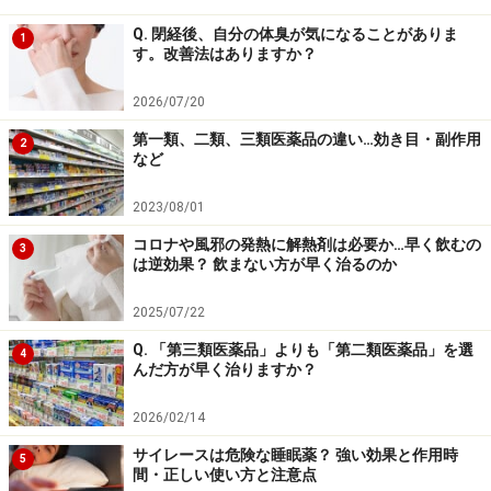
とがわかっているため、
適度な運動
をすることは効果的
Q. 閉経後、自分の体臭が気になることがありま
1
す。改善法はありますか？
でおすすめです。
2026/07/20
また、食生活に関してもセロトニンの材料となる
トリプ
第一類、二類、三類医薬品の違い…効き目・副作用
2
トファンを多く含む食品
(動物性タンパク質、肉、魚、乳
など
製品など)の摂取、セロトニン生合成の補酵素となる
ビタ
ミンB6
(豆類、ナッツ類などに多く含まれる) が不足して
2023/08/01
いると思われる場合は補うなど、生活スタイルの見直し
コロナや風邪の発熱に解熱剤は必要か…早く飲むの
3
は逆効果？ 飲まない方が早く治るのか
も平行してPMSの改善に取り組みましょう。
2025/07/22
※記事内容は執筆時点のものです。最新の内容をご確認くださ
Q. 「第三類医薬品」よりも「第二類医薬品」を選
4
い。
んだ方が早く治りますか？
※当サイトにおける医師・医療従事者等による情報の提供は、診
断・治療行為ではありません。診断・治療を必要とする方は、適
2026/02/14
切な医療機関での受診をおすすめいたします。記事内容は執筆者
個人の見解によるものであり、全ての方への有効性を保証するも
サイレースは危険な睡眠薬？ 強い効果と作用時
5
のではありません。当サイトで提供する情報に基づいて被ったい
間・正しい使い方と注意点
かなる損害についても、当社、各ガイド、その他当社と契約した