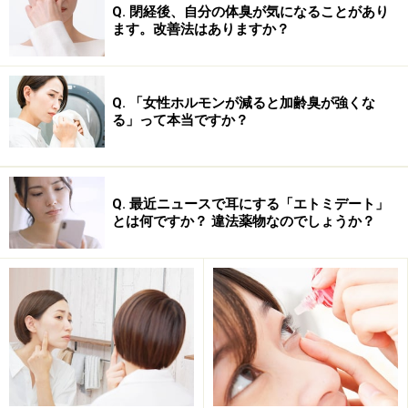
Q. 閉経後、自分の体臭が気になることがあり
ます。改善法はありますか？
■成人女性(18歳以上)
1回1錠を1日1回服用
Q. 「女性ホルモンが減ると加齢臭が強くな
る」って本当ですか？
Q. 最近ニュースで耳にする「エトミデート」
とは何ですか？ 違法薬物なのでしょうか？
頓服ではほとんど効果がなく、基本的に毎日服用しま
す。1ヶ月程度継続服用すると症状の改善を自覚的に感
じられるようです。