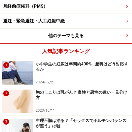
一度装着をすると5年間有効であり、最初の１年以内に
月経前症候群（PMS)
ほとんど出血がなくなり、10人に2人の人は生理の出血
自体がなくなるといわれています。生理痛が軽くなり、
避妊・緊急避妊・人工妊娠中絶
生理のわずわらしさからも解放されます。ただし、出血
が無いだけで、生理を起こすような性周期は体の中で保
他のテーマも見る
たれます。排卵も起こりますが、着床に必要な、子宮内
膜が薄くなるため、妊娠しません。避妊率は99.9％で、
人気記事ランキング
ピルのように飲み忘れによる失敗もありません。
小中学生の妊娠は年間約400件…産科はどう対応す
1
るか
5年間有効ではありますが、妊娠を希望することになっ
2024/02/21
たら除去することにより、すぐ妊娠することが可能で
す。当然、妊娠や胎児に影響はありません。
胸のしこりは乳がん？ 良性と悪性の違い・見分け
2
方
2023/10/11
ミレーナのデメリット…初期の断続的な出
生理不順は治る？「セックスでホルモンバランス
3
血と挿入時の痛み
が整う」は嘘