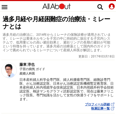
過多月経や月経困難症の治療法・ミレー
ナとは
過多月経の治療法に、2014年からミレーナの保険診療が適用されていま
す。ミレーナは黄体ホルモンを子宮の中に持続的に放出する子宮内シス
テムで、低用量ピルの高い避妊効果と、避妊リングの長期の避妊が可能
という特徴を持っています。過多月経の治療薬として国内外のガイドラ
インで薦められているミレーナについて産婦人科医が解説します。
更新日：
2017年03月18日
藤東 淳也
子宮の病気 ガイド
産婦人科医
日本産科婦人科学会専門医、婦人科腫瘍専門医、細胞診専門
医、がん治療認定医、日本がん治療認定医機構暫定教育医、日
本産科婦人科内視鏡学会技術認定医、日本内視鏡外科学会技術
認定医、検診マンモグラフィ読影認定医で、現在は藤東クリニ
ック院長。専門知識を活かして女性の快適ライフをサポートし
ます。
プロフィール詳細
執筆記事一覧