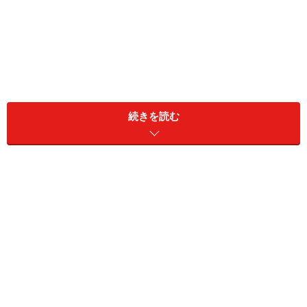
続きを読む
過多月経になると経血量が多くなるため貧血をになるこ
とが多く、めまいや立ちくらみ、疲れやすいなどの症状
があらわれます。原因として子宮の病気がある場合と、
原因となる病気がなく、体内のホルモンや血液の状態が
影響している場合とがあります。原因となる子宮の病気
には、子宮筋腫、子宮腺筋症などがあり、生殖年齢女性