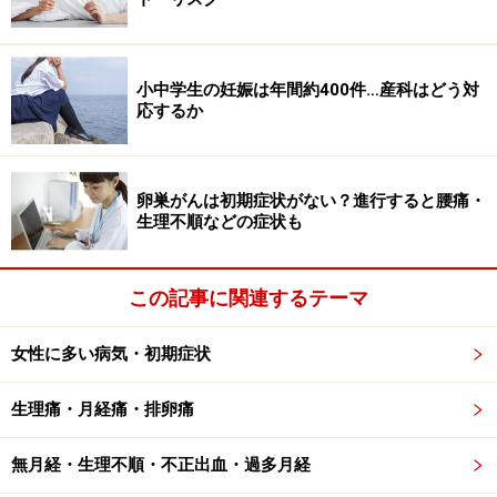
た病気への応用が期待されています。最近では、避妊薬
の低用量ピルが子宮内膜症や過多月経の治療に使われて
いるのですが、ミレーナも上手く応用していけるツール
小中学生の妊娠は年間約400件…産科はどう対
応するか
として期待されます。
卵巣がんは初期症状がない？進行すると腰痛・
ミレーナのメリット…副作用の少なさ、避
生理不順などの症状も
妊率の高さも
ミレーナは子宮内にのみホルモン作用があるので、血液
この記事に関連するテーマ
中にはほとんどホルモンが入りません。ピルで気になる
むくみ、吐き気、頭痛等の副作用が出にくくなっていま
女性に多い病気・初期症状
す。 また、黄体ホルモン単剤なので、ピルで心配されて
いる血栓症のリスクもなく、高血圧の方、肥満傾向の
生理痛・月経痛・排卵痛
方、喫煙している方に使用しやすいという点がメリット
無月経・生理不順・不正出血・過多月経
です。また、毎日服用するわずわらしさもありません。