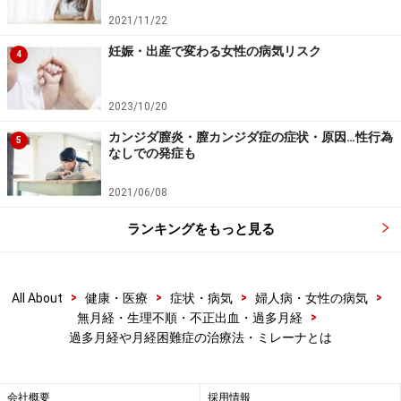
最初の1～3ヶ月は断続的に出血が続きます。その量もひ
2021/11/22
とそれぞれですが、これは薬剤の効果なので心配はいり
妊娠・出産で変わる女性の病気リスク
4
ません。また、子宮内部のかたちのゆがみや変形がある
と脱出してしまうことがあります。挿入時は軽い痛みを
2023/10/20
伴うことが予想されます。
カンジダ膣炎・膣カンジダ症の症状・原因…性行為
5
なしでの発症も
2021/06/08
ランキングをもっと見る
>
>
>
>
All About
健康・医療
症状・病気
婦人病・女性の病気
>
無月経・生理不順・不正出血・過多月経
過多月経や月経困難症の治療法・ミレーナとは
会社概要
採用情報