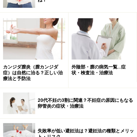
カンジダ膣炎（膣カンジダ
外陰部・膣の病気一覧…症
症）は自然に治る？正しい治
状・検査法・治療法
療法と予防法
ミレーナの特徴は、従来の避妊リングと異なり薬剤添加
により、避妊効果を発揮することです。つまり、子宮の
20代不妊の3割に関連？不妊症の原因にもなる
中に挿入しておくと、極少量ずつ、レボノルゲストレル
卵管炎の症状・治療法
という低用量ピルに含まれるホルモンが、ゆっくりと5
年間放出されてゆき、子宮内膜を薄くして妊娠を妨ぐの
です。また、この子宮内膜を薄くするという効果が注目
失敗率が低い避妊法は？避妊法の種類とメリッ
され、子宮内膜増殖症や子宮内膜症、子宮腺筋症といっ
ト・リスク