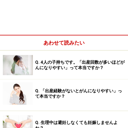
に多くみられます。
過多月経の治療法・ミレーナとは
ミレーナは「子宮内黄体ホルモン放出システム」という
あわせて読みたい
もので、子宮の中に挿入する避妊リングとしてフィンラ
ンドで開発され、2014年現在、現在、既に世界では130
カ国以上で、のべ2000万人を越える女性が使用していま
Q. 4人の子持ちです。「出産回数が多いほどが
んになりやすい」って本当ですか？
す。ヨーロッパ諸国では、以前から子宮内膜症や子宮腺
筋症に保険適応となっていたもので、日本でも2014年９
月から過多月経の治療として保険適用になりました。す
Q. 「出産経験がないとがんになりやすい」っ
でに、2007年から日本に導入されており、避妊リングと
て本当ですか？
して自由診療で使用されてきました。
Q. 生理中は避妊しなくても妊娠しませんよ
ね？