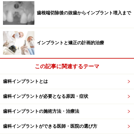
静かに引き起こしていることが多くあります。手前の大
切な歯との間に虫歯を作ったり、歯周病を進行させたり
歯根端切除後の抜歯からインプラント埋入まで
するのは当たり前。場合によっては手前の歯の根を溶か
してしまうこともあります。大臼歯を抜歯しなければな
らなくなった際の歯牙移植用に親知らずを使う可能性は
インプラントと矯正の計画的治療
あるものの、大半のケースでは悪さをしてしまっている
ことのほうが多いと思います。矯正治療や予防歯科の意
識の高い欧米では、悪さをする前に積極的に親知らずを
この記事に関連するテーマ
抜歯する“ウィズダムトゥースアウト”が一般化していま
す。
歯科インプラントとは
歯科インプラントが必要となる原因・症状
親知らずと歯科インプラント
歯科インプラントの施術方法・治療法
根本的な原因を追究すると、親知らずが原因で手前の７
番目の歯が虫歯になったり神経を取らなければならなく
歯科インプラントができる医師・医院の選び方
なっていることは意外と多いのです。それらが原因で残