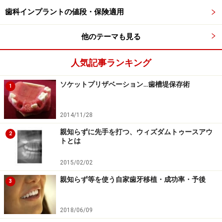
歯科インプラントの値段・保険適用
念ながら７番目の歯を抜歯しなければならなくなり歯科
インプラント治療をすることになった時、必ず親知らず
他のテーマも見る
も抜歯しておかなければなりません。親知らずが原因で
天然歯をダメにしたのであれば、歯科インプラントにな
人気記事ランキング
ったとしても悪い環境は変わらないのです。その時大丈
夫だとしても、将来親知らずが動いてきたときに歯科イ
ソケットプリザベーション…歯槽堤保存術
1
ンプラントに近づいてしまうのであれば、いいタイミン
グで抜歯しておかなければならないのです。
2014/11/28
親知らずに先手を打つ、ウィズダムトゥースアウ
2
対処療法でなく、口腔内全体を診て将来のことまで見越
トとは
した治療計画を提案してくれるホームドクターを見つ
2015/02/02
け、快適な口腔環境を維持してください。
親知らず等を使う自家歯牙移植・成功率・予後
3
※記事内容は執筆時点のものです。最新の内容をご確認くださ
い。
※当サイトにおける医師・医療従事者等による情報の提供は、診
2018/06/09
断・治療行為ではありません。診断・治療を必要とする方は、適