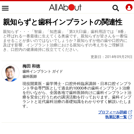
親知らずと歯科インプラントの関連性
親知らず・・・「智歯」「知恵歯」「第3大臼歯」歯科用語では「8番」
と呼ばれる一番最後に生えてくる奥歯です。親知らずが皆さんを一番悩
ませることが多いのではないでしょうか？親知らずが他の歯や口腔内に
及ぼす影響、インプラント治療における親知らずの考え方をご理解頂
き、口腔内の健康維持に役立ててください。
更新日：
2014年09月29日
梅田 和徳
歯科インプラント ガイド
歯科医師
現役開業医・歯学博士・口腔外科臨床講師・日本口腔インプラ
ント学会専門医として過去約10000本の歯科インプラント治療
を行いながら、全国各地で歯科医師向けに歯科インプラント治
療を安全に行うための講演活動を行っております。歯科インプ
ラントと近代歯科治療の基礎知識をわかりやすく解説いたしま
す。
プロフィール詳細
執筆記事一覧