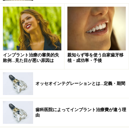
親知らずの萌出
歯は一気に乳歯から永久歯に生え変わるのではありませ
ん。６歳ごろに第一大臼歯が最初に生えてきて、前歯の
乳歯が抜け落ちて永久歯が生えてきます。骨格が成長し
ながら順番に永久歯に交換されていくのです。１８歳く
らいになると１番奥から親知らずが萌出してこようとし
インプラント治療の審美的失
親知らず等を使う自家歯牙移
てきます。その頃には顎の成長はほぼ終わっており、親
敗例…見た目が悪い原因は
植・成功率・予後
知らずが並ぶスペースがなければ手前の歯にぶつかって
しまったり、歯肉から完全萌出することができず中途半
端な状態で止まり、歯肉が炎症を起こす原因になったり
オッセオインテグレーションとは…定義・期間
もします。
歯科医院によってインプラント治療費が違う理
親知らずの悪行
由
痛みや腫れの有無に関係なく、親知らずは様々な問題を