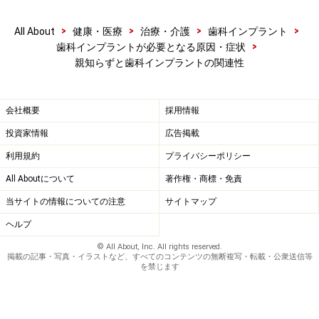
切な医療機関での受診をおすすめいたします。記事内容は執筆者
個人の見解によるものであり、全ての方への有効性を保証するも
のではありません。当サイトで提供する情報に基づいて被ったい
>
>
>
>
All About
健康・医療
治療・介護
歯科インプラント
かなる損害についても、当社、各ガイド、その他当社と契約した
>
歯科インプラントが必要となる原因・症状
情報提供者は一切の責任を負いかねます。
親知らずと歯科インプラントの関連性
免責事項
会社概要
採用情報
投資家情報
広告掲載
利用規約
プライバシーポリシー
All Aboutについて
著作権・商標・免責
当サイトの情報についての注意
サイトマップ
ヘルプ
© All About, Inc. All rights reserved.
掲載の記事・写真・イラストなど、すべてのコンテンツの無断複写・転載・公衆送信等
を禁じます