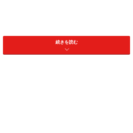
続きを読む
下顎水平埋伏智歯（下顎に真横に埋まっている親知らず）
昔の人に比べて、現代人は顎がとても小さくなっていま
す。エラの張った四角い顔の人はあまりいなくなり、尖
った顎のシャープな顔立ちの若い人が増えているような
気がします。食生活が変わり硬い食べ物をあまり食べな
くなった今、石臼のような働きをする大臼歯はどんどん
退化し、それに伴い歯を支える顎の骨のサイズも小さく
なってきているのです。もちろん親知らずには個人差が
有り、状況は人それぞれです。真っ直ぐ生えていて親知
らず同士でしっかりかみ合っている人もいれば、斜めに