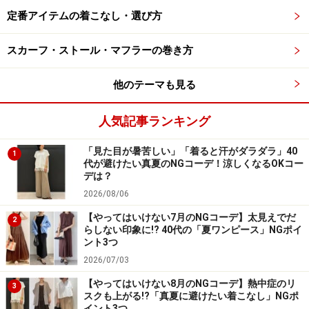
定番アイテムの着こなし・選び方
スカーフ・ストール・マフラーの巻き方
他のテーマも見る
人気記事ランキング
「見た目が暑苦しい」「着ると汗がダラダラ」40
1
代が避けたい真夏のNGコーデ！涼しくなるOKコー
デは？
2026/08/06
【やってはいけない7月のNGコーデ】太見えでだ
2
らしない印象に!? 40代の「夏ワンピース」NGポイ
ント3つ
2026/07/03
【やってはいけない8月のNGコーデ】熱中症のリ
3
スクも上がる!?「真夏に避けたい着こなし」NGポ
イント3つ