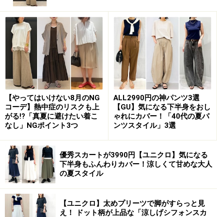
次のページでは、HUNTERのジャケットスタイル！
※記事内容は執筆時点のものです。最新の内容をご確認くださ
い。
【やってはいけない8月のNG
ALL2990円の神パンツ3選
次のページへ
1
/
3
コーデ】熱中症のリスクも上
【GU】気になる下半身をおし
がる!?「真夏に避けたい着こ
ゃれにカバー！「40代の夏パ
なし」NGポイント3つ
ンツスタイル」3選
優秀スカートが3990円【ユニクロ】気になる
下半身もふんわりカバー！涼しくて甘めな大人
の夏スタイル
【ユニクロ】太めプリーツで脚がすらっと見
え！ ドット柄が上品な「涼しげシフォンスカ