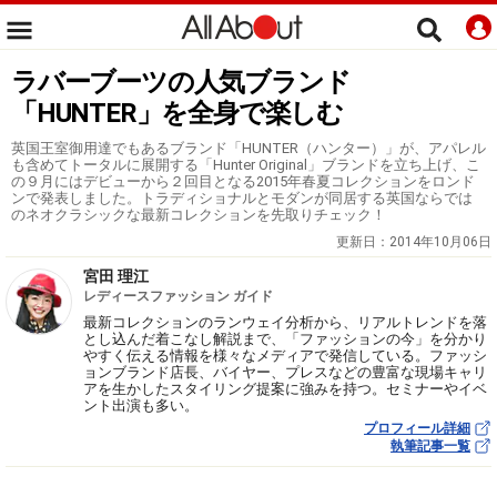
ラバーブーツの人気ブランド
「HUNTER」を全身で楽しむ
英国王室御用達でもあるブランド「HUNTER（ハンター）」が、アパレル
も含めてトータルに展開する「Hunter Original」ブランドを立ち上げ、こ
の９月にはデビューから２回目となる2015年春夏コレクションをロンド
ンで発表しました。トラディショナルとモダンが同居する英国ならでは
のネオクラシックな最新コレクションを先取りチェック！
更新日：
2014年10月06日
宮田 理江
レディースファッション ガイド
最新コレクションのランウェイ分析から、リアルトレンドを落
とし込んだ着こなし解説まで、「ファッションの今」を分かり
やすく伝える情報を様々なメディアで発信している。ファッシ
ョンブランド店長、バイヤー、プレスなどの豊富な現場キャリ
アを生かしたスタイリング提案に強みを持つ。セミナーやイベ
ント出演も多い。
プロフィール詳細
執筆記事一覧