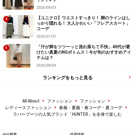
2026/08/03
【ユニクロ】ウエストすっきり！ 脚のラインはし
4
っかり隠れる！ 大人かわいい「フレアスカート」
コーデ
2026/07/31
「汗が脚をツツーッと流れ落ちて不快」40代が避
5
けたい真夏のNGボトムス！今が旬のおすすめアイ
テムは？
2026/08/06
ランキングをもっと見る
>
>
>
All About
ファッション
ファッション
>
>
レディースファッション
春服・夏服・春コーデ・夏コーデ
ラバーブーツの人気ブランド「HUNTER」を全身で楽しむ
会社概要
採用情報