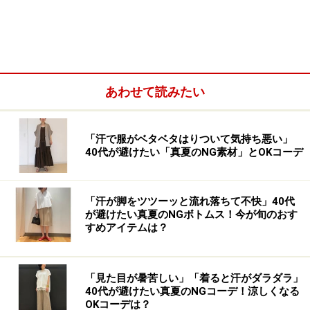
HUNTER 2015年春夏ロンドンコレクション
あわせて読みたい
15年春夏はオリーブグリーンを多用して、ミリタリーム
「汗で服がベタベタはりついて気持ち悪い」
ードを漂わせたルックを打ち出しました。ポンチョやア
40代が避けたい「真夏のNG素材」とOKコーデ
ノラックなどの、カラーリッチなレインアウターは雨の
日が待ち遠しくなるよう。世界的なトレンドになってい
「汗が脚をツツーッと流れ落ちて不快」40代
る、スポーティーエレガンスの装いとしても魅力的に映
が避けたい真夏のNGボトムス！今が旬のおす
ります。もちろん「ハンター」の代名詞とも言えるブー
すめアイテムは？
ツが着こなしの軸になっているルックも提案されてい
て、雨の日コーディネートのお手本のような着映えに仕
「見た目が暑苦しい」「着ると汗がダラダラ」
上がっています。
40代が避けたい真夏のNGコーデ！涼しくなる
OKコーデは？