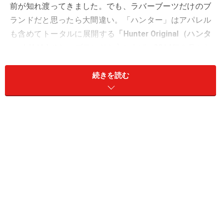
前が知れ渡ってきました。でも、ラバーブーツだけのブ
ランドだと思ったら大間違い。「ハンター」はアパレル
も含めてトータルに展開する
「Hunter Original（ハンタ
ー オリジナル）」
ブランドを立ち上げ、2014年２月から
地元英国のロンドン・コレクション（ロンドン・ファッ
ションウィーク）に参加しています。この９月にはデビ
続きを読む
ューから２回目となる2015年春夏コレクションをロンド
ンで発表。欧米のファッションメディアから高い評価を
受けました。
【CONTENTS】
Page 1：◆HUNTER 2015年春夏ロンドンコレクション
Page 2：◆
HUNTERのジャケットスタイル
Page 3：◆
HUNTERのコートスタイル