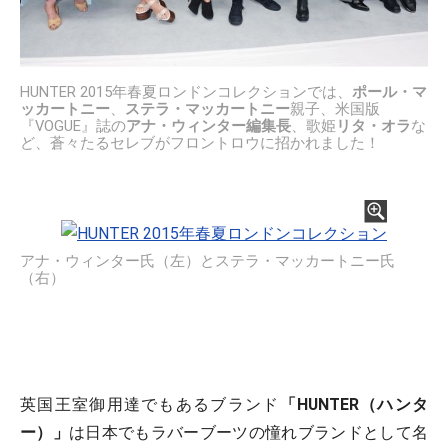
HUNTER 2015年春夏ロンドンコレクションでは、
ポール・マ
ッカートニー
、
ステラ・マッカートニー
親子、米国版
『VOGUE』誌の
アナ・ウィンター編集長
、歌姫
リタ・オラ
な
ど、蒼々たるセレブがフロントロウに招かれました！
アナ・ウィンター氏（左）とステラ・マッカートニー氏
（右）
英国王室御用達でもあるブランド
「HUNTER（ハンタ
ー）」
は日本でもラバーブーツの憧れブランドとして名