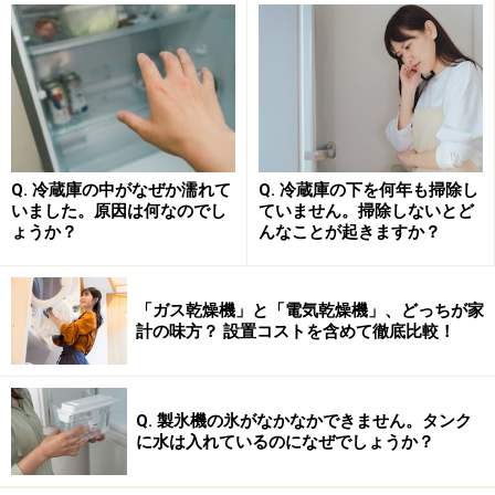
回転式は優しさには定評があり、深剃り
は……??
Q. 冷蔵庫の中がなぜか濡れて
Q. 冷蔵庫の下を何年も掃除し
いました。原因は何なのでし
ていません。掃除しないとど
ょうか？
んなことが起きますか？
フィリップスといえば回転式のヘッド。フラッグシップは約
50年に渡り3ヘッド
「ガス乾燥機」と「電気乾燥機」、どっちが家
回転式の一番の特徴はヘッドをさまざまな方向に動かせ
計の味方？ 設置コストを含めて徹底比較！
るため、効率的にひげを剃ることができ、肌当たりが優
しいこと。一方、深剃りという点においては往復式シェ
ーバーに比べるとやや弱い印象がありました。
Q. 製氷機の氷がなかなかできません。タンク
に水は入れているのになぜでしょうか？
本機9000シリーズはそのシェーバーに求められる特徴