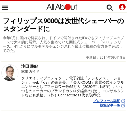
フィリップス9000は次世代シェーバーの
スタンダードに
今年8月に国内で発表され、ドイツで開催されたIFAでもフィリップスのブ
ースで大々的に展示。人気を集めていた回転式シェーバー「9000」シリ
ーズ。4年ぶりにフルモデルチェンジされた最上位機種の実力を早速試し
てみた。
更新日：
2014年09月18日
滝田 勝紀
家電 ガイド
クリエイティブエディター。電子雑誌「デジモノステーショ
ン」、web「ds」の編集長。「楽天ROOM」家電公式インフル
エンサーとしてフォロワー数65万人（2020年1月現在）。いく
つものメーカーのブランドカタログ編集のほか、コンサルタン
トなども兼務。（株）ConnectCross代表取締役。
プロフィール詳細
執筆記事一覧