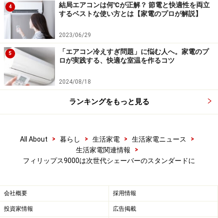
結局エアコンは何℃が正解？ 節電と快適性を両立
4
するベストな使い方とは【家電のプロが解説】
2023/06/29
「エアコン冷えすぎ問題」に悩む人へ。家電のプ
5
ロが実践する、快適な室温を作るコツ
2024/08/18
ランキングをもっと見る
>
>
>
>
All About
暮らし
生活家電
生活家電ニュース
>
生活家電関連情報
フィリップス9000は次世代シェーバーのスタンダードに
会社概要
採用情報
投資家情報
広告掲載