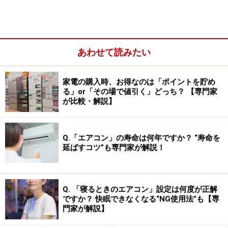
あわせて読みたい
家電の購入時、お得なのは「ポイントを貯め
る」or「その場で値引く」どっち？ 【専門家
が比較・解説】
Q.「エアコン」の寿命は何年ですか？ “寿命を
フィリップスが元々シェーバーを開発し始めたのが1939
延ばすコツ”も専門家が解説！
年。当時から回転式を採用し、徐々にヘッドの数を増や
すことで、ついに1966年に3ヘッドの回転式の開発に成
Q. 「寝るときのエアコン」設定は何度が正解
功しました。それから約50年近くに渡り、深剃りと肌へ
ですか？ 快眠できなくなる“NG使用法”も【専
の優しい剃り心地の両立を追求。そんな同社の最新フラ
門家が解説】
ッグシップモデルが9000シリーズです。