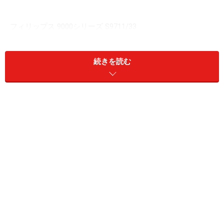
フィリップス 9000シリーズ S9711/33
続きを読む
1939年フィリップスのシェーバー1号機フィリシェーブの発
売を伝える広告
まずは日本の電動シェーバー市場について、少しだけ解
説を。現在は大きく分けると3社によりほとんどのシェ
アは占められています。その3社とはパナソニックとブ
ラウン、そしてフィリップスです。上位2社であるパナ
ソニックとブラウンは往復式シェーバーを採用、フィリ
ップスだけが主に回転式シェーバーを採用しています。