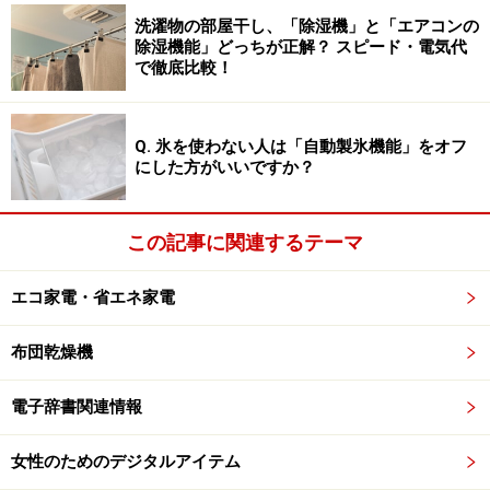
を、高いレベルで実現した究極のモデルです。輪郭検知
洗濯物の部屋干し、「除湿機」と「エアコンの
テクノロジーなどにより、肌に密着して、ワンストロー
除湿機能」どっちが正解？ スピード・電気代
で徹底比較！
クあたり、従来機より20％多くのひげをカットできま
す。何度も往復させなくていいので、必然的に肌への負
担も最小化でき、傷めないので、優しさもさらに高まり
Q. 氷を使わない人は「自動製氷機能」をオフ
にした方がいいですか？
ました。
では、実際に製品に進化ポイントついて細かく見ていき
この記事に関連するテーマ
ましょう＞＞＞
エコ家電・省エネ家電
※記事内容は執筆時点のものです。最新の内容をご確認くださ
布団乾燥機
い。
電子辞書関連情報
次のページへ
1
/
3
女性のためのデジタルアイテム