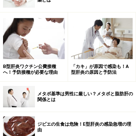
を用いなくても治療できるようになったのです。
C型肝炎の新しい薬は「飲むだけ」で終了
飲み薬だけなのでインターフェロンの副作用は心配ありませ
ん
B型肝炎ワクチン公費接種
「カキ」が原因で感染も！A
へ！予防接種が必要な理由
型肝炎の原因と予防法
C型肝炎の新しい薬の名前は、ダクラタスビル塩酸塩
（商品名ダクルインザ錠60mg）、アスナプレビル（商品
名スンベプラカプセル100mg）といいます。
メタボ基準は男性に厳しい？メタボと脂肪肝の
関係とは
ダクルインザ錠を1日1回、スンナプラカプセルを1日2
回、計24週間（約6か月）飲むだけで終了です。インタ
ジビエの生食は危険！E型肝炎の感染急増の理
ーフェロンの注射に比べれば本当に簡単です。
由