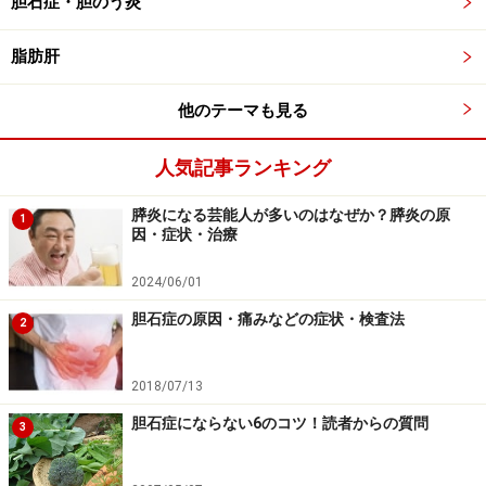
胆石症・胆のう炎
脂肪肝
他のテーマも見る
人気記事ランキング
膵炎になる芸能人が多いのはなぜか？膵炎の原
1
因・症状・治療
2024/06/01
胆石症の原因・痛みなどの症状・検査法
2
C型肝炎新薬の治療効果は84.7％！
2018/07/13
ダクルインザ・スンベプラ併用療法は、国内第3相試験
胆石症にならない6のコツ！読者からの質問
3
の結果、
治療終了24週後にウイルス消失の持続が確認さ
れた割合は、インターフェロン治療ができなかった患者