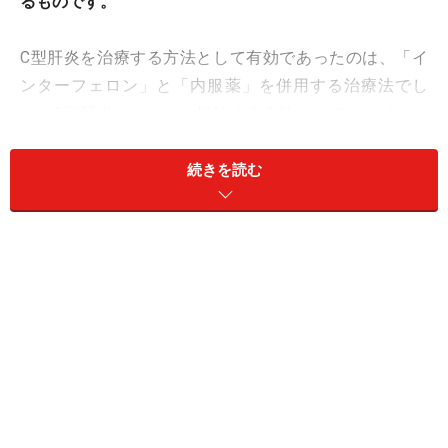
るものです。
C型肝炎を治療する方法として有効であったのは、「イ
ンターフェロン」と「内服薬」を併用する治療法でし
た。C型肝炎ウイルスを根治する方法としては、インタ
ーフェロン以外には選択肢がなかったといえます。
続きを読む
インターフェロンの副作用で治療をためら
っていた人に朗報！
インターフェロンには、インフルエンザ様症状や血小
板、白血球減少などを高頻度に認めますし、うつ状態の
出現や糖尿病の悪化などさまざまな副作用がでることが
あります。