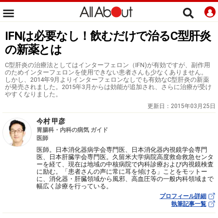
IFNは必要なし！飲むだけで治るC型肝炎
の新薬とは
C型肝炎の治療法としてはインターフェロン（IFN)が有効ですが、副作用
のためインターフェロンを使用できない患者さんも少なくありません。
しかし、2014年9月よりインターフェロンなしでも有効なC型肝炎の新薬
が発売されました。2015年3月からは効能が追加され、さらに治療が受け
やすくなりました。
更新日：
2015年03月25日
今村 甲彦
胃腸科・内科の病気 ガイド
医師
医師。日本消化器病学会専門医、日本消化器内視鏡学会専門
医、日本肝臓学会専門医。久留米大学病院高度救命救急センタ
ーを経て、現在は地域の中核病院で内科診療および内視鏡検査
に励む。「患者さんの声に常に耳を傾ける」ことをモットー
に、消化器・肝臓領域から風邪、高血圧等の一般内科領域まで
幅広く診療を行っている。
プロフィール詳細
執筆記事一覧