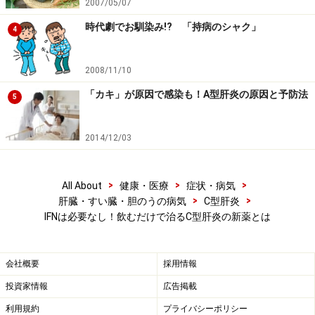
2007/05/07
さんで87.4％、インターフェロンが無効であった患者さ
んで80.5％、全体では84.7%
と良好な有効性が確認され
時代劇でお馴染み!? 「持病のシャク」
4
ています。インターフェロン併用しても治療が困難だっ
た数年前に比べて、格段に治療成績が向上しています。
2008/11/10
「カキ」が原因で感染も！A型肝炎の原因と予防法
5
効能追加によりさらに「治療のハードル」
が下がる
2014/12/03
>
>
>
All About
健康・医療
症状・病気
>
>
肝臓・すい臓・胆のうの病気
C型肝炎
C型肝炎の治療が受けやすくなりました
IFNは必要なし！飲むだけで治るC型肝炎の新薬とは
C型肝炎ウイルスは血清学的な分類で、セログループ1と
セログループ2に分けられます。このグループを判別す
会社概要
採用情報
ることにより、インターフェロン治療が効きやすいタイ
投資家情報
広告掲載
プかどうかを判別できます。
今回の経口新薬の適応は、
利用規約
プライバシーポリシー
インターフェロンが効きにくいセログループ1です。日