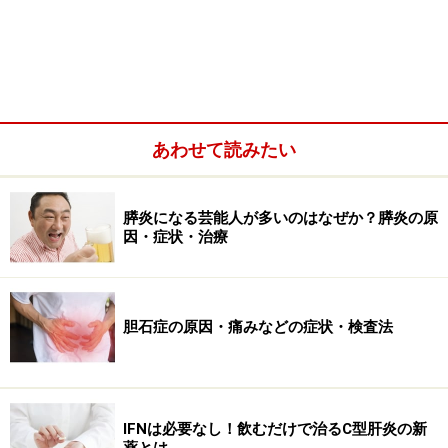
あわせて読みたい
膵炎になる芸能人が多いのはなぜか？膵炎の原
因・症状・治療
実際、インターフェロン治療の適応とされても、「イン
ターフェロンは副作用がきついから受けたくありませ
胆石症の原因・痛みなどの症状・検査法
ん」と拒否される患者さんが多かったのも事実です。し
かし、そのような患者さんに対しても、「飲むだけ」で
C型肝炎が治癒する新しい薬が2014年9月より発売されま
IFNは必要なし！飲むだけで治るC型肝炎の新
した。 「長くつらい治療」といわれたインターフェロン
薬とは