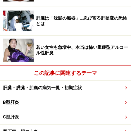
「インターフェロン」と「C型肝炎経口新
肝臓は「沈黙の臓器」…忍び寄る肝硬変の恐怖
薬」の副作用の違い
とは
インターフェロンは直接ウイルスに作用するのではな
く、非特異的に抗ウイルスタンパク、免疫を誘導する作
若い女性も急増中、本当は怖い重症型アルコー
用を有する薬です。インターフェロンの受容体は様々な
ル性肝炎
細胞にあるため、インフルエンザ様症状や発熱、骨髄抑
制など全身に様々な副作用が出現します。
この記事に関連するテーマ
それに対して、ダクルインザとスンベプラはいずれも直
肝臓・膵臓・胆嚢の病気一覧・初期症状
接作用型抗ウイルス薬、DAA（direct acting antivirals）
と呼ばれる薬剤です。ウイルスに直接作用するため副作
B型肝炎
用は少なく、自覚症状は軽い鼻咽頭炎ぐらいです。ただ
し、肝機能異常をきたしやすいので定期的な血液検査が
C型肝炎
必要になります。