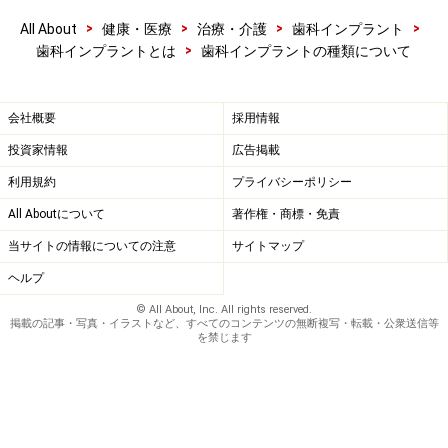
２ピースインプラントは、フィクスチャーと言われるボ
>
>
>
>
All About
健康・医療
治療・介護
歯科インプラント
ディ部分とクラウンを連結するアバットメントに分かれ
>
歯科インプラントとは
歯科インプラントの種類について
ています。アバットメントの連結機構は大きく分ける
と“エクスターナルコネクション”と“インターナルコネク
会社概要
採用情報
ション”の２種類があります。
投資家情報
広告掲載
利用規約
プライバシーポリシー
エクスターナルコネクションはボディ部分に六角の凸部
All Aboutについて
著作権・商標・免責
があり、それが回転防止の役割をはたしてアバットメン
トをネジで連結します。
当サイトの情報についての注意
サイトマップ
ヘルプ
もう１つのインターナルコネクションは、ボディ部分は
© All About, Inc. All rights reserved.
掲載の記事・写真・イラストなど、すべてのコンテンツの無断複写・転載・公衆送信等
深く凹んでおり、アバットメントがその凹みに深く入り
を禁じます
込みネジで固定されてます。上部クラウンの製作のし易
さや、長期使用での緩みや強度の問題など、それぞれに
様々な特徴があります。