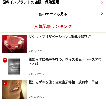
表面性状の選択はとても重要になります。
歯科インプラントの値段・保険適用
他のテーマも見る
ツルツルの機械研磨面からスタートしたインプラント
は、オステオインテグレーション（チタンと骨が結合す
人気記事ランキング
る事）をより確実にスピーディーにするために現在では
様々な方法で粗造面を付与しています。高電圧のスパー
ソケットプリザベーション…歯槽堤保存術
1
ク陽極酸化により表面に蛸壺様の小孔を作ったり、低電
圧の陽極酸化で微小な突起を付与したりと様々。
2014/11/28
親知らずに先手を打つ、ウィズダムトゥースアウ
2
現在最も多くのインプラントシステムで採用されている
トとは
のが、アルミナ粒子をサンドブラスト処理で吹き付けて
2015/02/02
酸処理を行う表面性状です。それらを更に改良する構造
のものが続々と登場しています。
親知らず等を使う自家歯牙移植・成功率・予後
3
2018/06/09
アバットメント連結の種類