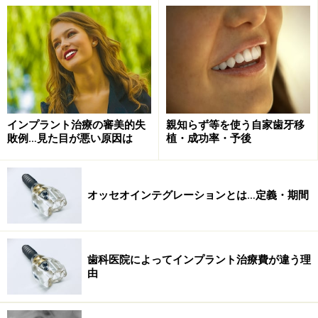
インプラント治療の審美的失
親知らず等を使う自家歯牙移
敗例…見た目が悪い原因は
植・成功率・予後
材質の種類
インプラントはチタンからはじまりました。アレルギー
オッセオインテグレーションとは…定義・期間
の可能性が極めて低く、一定の強度があり、生体親和性
の高い材料と言えます。最も多く使われているのが純チ
タンで、純チタンのなかにも様々な種類があります。
歯科医院によってインプラント治療費が違う理
由
更に強度を高めるためにチタン合金を使用しているイン
プラントシステムもありますが、生体親和性の部分で純