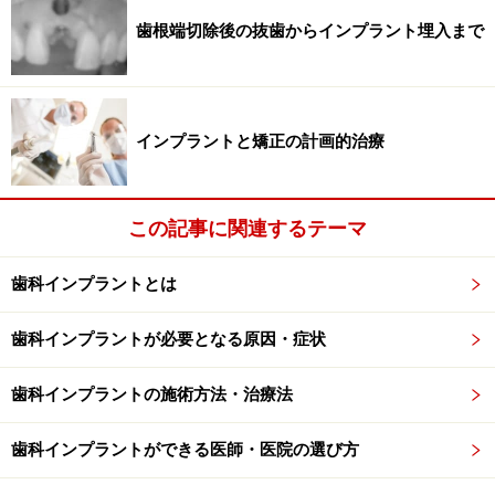
チタンと比較してどうかという意見もあります。
歯根端切除後の抜歯からインプラント埋入まで
海外ではその強度を高めるために、チタンとジルコニア
が混在した材料のインプラントも登場してきています
インプラントと矯正の計画的治療
し、生体親和性を追求した、オールジルコニアのインプ
ラントもあります。
この記事に関連するテーマ
表面性状の種類
歯科インプラントとは
歯科インプラントが必要となる原因・症状
粗造面の拡大図
歯科インプラントの施術方法・治療法
インプラントと歯槽骨との結合は、インプラントの表面
構造による影響がとても大きいです。これはそれぞれの
歯科インプラントができる医師・医院の選び方
インプラントシステムが独自に開発しているので、この