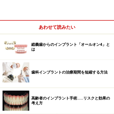
抜歯して数年経過した平らな骨にインプラントを入れる
だけでなく、抜歯して間もない時期にインプラントを入
れる機会が増えてきましたので、初期固定を取りやすい
デザインのものが増えています。その固定を容易にする
あわせて読みたい
ためのネジ山も、その高さや角度、間隔も異なり、様々
な骨質に対応したものがあります。
総義歯からのインプラント「オールオン4」と
は
強固な固定だけを考えるのであればテーパー型ですが、
骨に過剰なストレスをかけすぎないように注意も必要に
なります。骨質には個人差がありますので、状況に合わ
せたセレクトが重要になります。
歯科インプラントの治療期間を短縮する方法
高齢者のインプラント手術……リスクと効果の
考え方