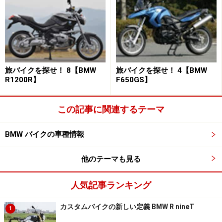
BMW Motorrad R 1200 GS
旅バイクを探せ！ 8【BMW
旅バイクを探せ！ 4【BMW
90年以上の歴史を持つBMWモトラッドですが、そのイメ
R1200R】
F650GS】
ージを表現すると「常に最先端」であることです。写真
にある最新モデル R 1200 GS は、ありとあらゆる最新技
この記事に関連するテーマ
術が取り入れられたアドベンチャータイプのモーターサ
イクルで、どんな道でも走破してしまうBMWのフラッグ
BMW バイクの車種情報
シップモデルでもあります。他メーカーを先んじたアイ
他のテーマも見る
ディアを次々と採用してモーターサイクルの進化を促し
つつも、ライディングプレジャーを忘れないモデル群
人気記事ランキング
は、常に他メーカーの目標として君臨しているのです。
カスタムバイクの新しい定義 BMW R nineT
1