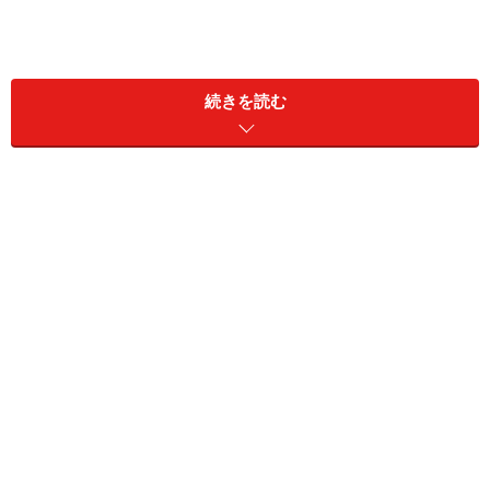
続きを読む
航空機のプロペラをイメージしたとも言われるBMWのエン
ブレム
BMWという企業がこの世に登場したのは1917年、ドイ
ツ・バイエルンにて。ふたつの会社が合併して
『
B
ayerische
M
otoren
W
erke』（バイエルン電動機株式
会社）と名乗ったことが始まりです。元々は航空機のエ
ンジンを開発・製造する会社で、BMWのエンブレムは飛
行機のプロペラをイメージしてデザインされたものだと
言います（青と白のチェッカー柄であるバイエルン州の
州旗をモチーフにしたという諸説も）。1923年（日本は
大正12年）よりモーターサイクルの製造を手掛けるよう