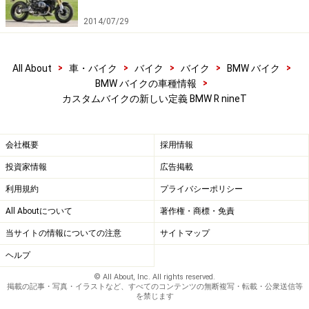
2014/07/29
BMW Motorrad R nineT レフトビュー
そんなBMWモトラッドが、これまで無縁と思われてきた
>
>
>
>
>
All About
車・バイク
バイク
バイク
BMW バイク
「バイクカスタム」の世界へと参入する意思を表明しま
>
BMW バイクの車種情報
した。それが今回紹介する
R nineT
（アール ナインテ
カスタムバイクの新しい定義 BMW R nineT
ィ）の発表です。バイクカスタムの世界における王者と
言えば、ハーレーダビッドソンをおいて他にありませ
会社概要
採用情報
ん。国としてのカルチャーの違いからか、カスタムカル
投資家情報
広告掲載
チャーを土台に存在価値を高めてきたハーレーと違い、
BMWはモーターサイクルとしての究極の姿を追求してき
利用規約
プライバシーポリシー
たメーカー。ところが、この R nineT は“カスタムを楽し
All Aboutについて
著作権・商標・免責
むためのバイク”として世に送り出されたのです。
当サイトの情報についての注意
サイトマップ
ヘルプ
© All About, Inc. All rights reserved.
あらゆるカテゴリーに対して
掲載の記事・写真・イラストなど、すべてのコンテンツの無断複写・転載・公衆送信等
を禁じます
最先端であり続けようとする姿勢