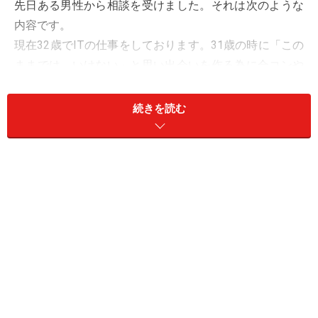
先日ある男性から相談を受けました。それは次のような
内容です。
現在32歳でITの仕事をしております。31歳の時に「この
ままでは、いけない」と思い出会いを作る為に合コンや
お見合いに参加していました。しかし、気づいたらあっ
という間に1年が経ち32歳に。結果を振り返ってみる
続きを読む
と、二人きりで食事に行けたのは1回のみ。しかも、最
初の食事から2回目に会うことも出来ず、いわゆる“いい
人どまり”の関係で終わってしまいました。それ以外には
結果が出なかったので自信が出ず不安だけがよぎりま
す。
私は大学時代には友人関係の中から何人かとお付き合い
した経験はありますが、自分から行ったというより、自
然にお付き合いしたという感じです。今は職場には女性
があまりいないので、どうしても初対面の出会いになっ