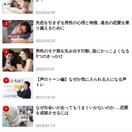
2024/02/08
失恋を引きずる男性の心理と特徴…過去の恋愛を乗
2
り越えるために
2023/03/23
男性のモテ期を生み出す行動…急にかっこよくなる
3
3つのきっかけ
2020/07/01
【声のトーン編】なぜか気に入られる人になる声
4
トレ
2015/10/16
なぜ出会いがあってもうまくいかないのか……恋愛
5
を成就させるには
2024/07/19