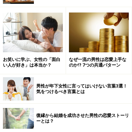
彼のように、「長く婚活しても上手く行かない」と悩ん
でいる男性は多くいます。そのように婚活が上手く行か
ない人は、ある行動パターンにハマっていることが原因
です。そのパターンとはどのようなものでしょうか？
「もうやめてしまおう」と思っても諦めなかったあなた
が、婚活でチャンスをつかむヒントを、一緒に学んでい
きましょう！
お笑いに学ぶ、女性の「面白
なぜ一流の男性は恋愛上手な
い人が好き」は本当か？
のか!? 7つの共通パターン
＞次に男性が「ゴールの見えない婚活」にハマる3パタ
ーンとは？
男性が年下女性に言ってはいけない言葉3選！
気をつけるべき言葉とは
※記事内容は執筆時点のものです。最新の内容をご確認くださ
い。
復縁から結婚を成功させた男性の恋愛ストーリ
ーとは？
次のページへ
1
/
2