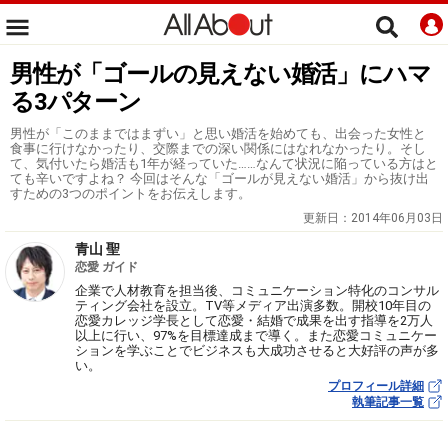
男性が「ゴールの見えない婚活」にハマ
る3パターン
男性が「このままではまずい」と思い婚活を始めても、出会った女性と
食事に行けなかったり、交際までの深い関係にはなれなかったり。そし
て、気付いたら婚活も1年が経っていた……なんて状況に陥っている方はと
ても辛いですよね？ 今回はそんな「ゴールが見えない婚活」から抜け出
すための3つのポイントをお伝えします。
更新日：
2014年06月03日
青山 聖
恋愛 ガイド
企業で人材教育を担当後、コミュニケーション特化のコンサル
ティング会社を設立。TV等メディア出演多数。開校10年目の
恋愛カレッジ学長として恋愛・結婚で成果を出す指導を2万人
以上に行い、97%を目標達成まで導く。また恋愛コミュニケー
ションを学ぶことでビジネスも大成功させると大好評の声が多
い。
プロフィール詳細
執筆記事一覧