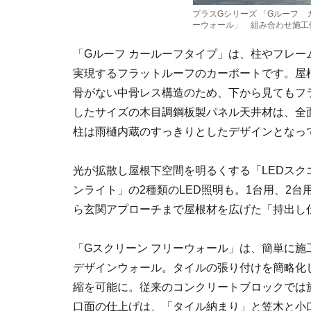
プラスGシリーズ 「Gルーフ
ーウォール」 組み合わせ施工
「Gルーフ カールーフタイプ」は、柱やフレー
実現するフラットルーフのカーポートです。屋
骨がない中骨レス構造のため、下から見てもフ
したサイズの木目調鋼板製パネル天井材は、全
柱は雨樋内蔵のすっきりとしたデザインとなっ
光が拡散し屋根下空間を明るくする「LEDスク
ンライト」の2種類のLED照明も。1台用、2
ら玄関アプローチまで屋根材を広げた「持出し
「Gスクリーン フリーウォール」は、簡単に
デザインウォール。タイルの張り付けを簡略化
縮を可能に。従来のコンクリートブロックでは
口面の仕上げは、「タイル納まり」と笠木と小