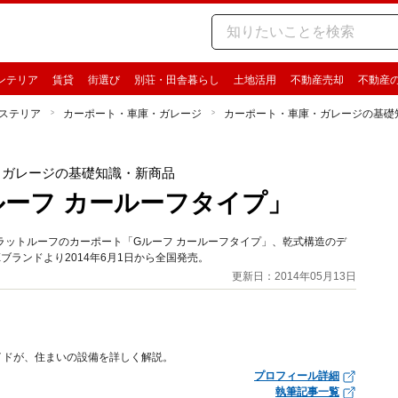
ンテリア
賃貸
街選び
別荘・田舎暮らし
土地活用
不動産売却
不動産
ステリア
カーポート・車庫・ガレージ
カーポート・車庫・ガレージの基礎
・ガレージの基礎知識・新商品
ルーフ カールーフタイプ」
フラットルーフのカーポート「Gルーフ カールーフタイプ」、乾式構造のデ
ブランドより2014年6月1日から全国発売。
更新日：2014年05月13日
イドが、住まいの設備を詳しく解説。
プロフィール詳細
執筆記事一覧