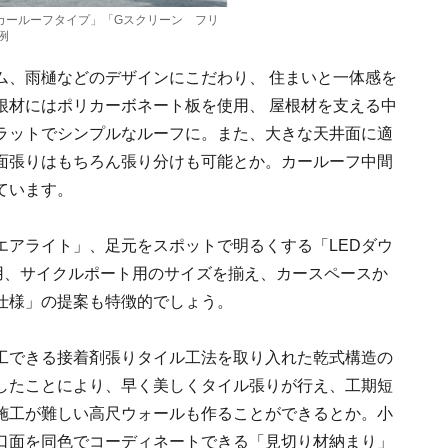
 カールーフタイプ」「Gスクリーン フリ
例
ム、雨樋などのデザインにこだわり、 住まいと一体感を
根材にはポリカーボネート板を使用、 屋根材を支える中
ラットでシンプルなルーフに。また、大きな天井面に適
面張りはもちろん張り分けも可能とか。カールーフ中間
ています。
エアライト」、足元をスポットで明るくする「LEDダウ
台用、サイクルポート用のサイズを揃え、カースペースか
仕様」の提案も特徴的でしょう。
施工できる接着剤張りタイル工法を取り入れた乾式構造の
したことにより、早く美しくタイル張りが行え、工期短
施工が難しい高尺ウォールも作ることができるとか。小
口面を同色でコーディネートできる「見切り材納まり」