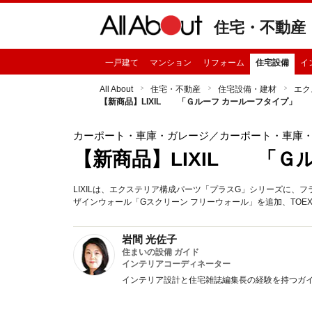
住宅・不動産
一戸建て
マンション
リフォーム
住宅設備
イ
All About
住宅・不動産
住宅設備・建材
エク
【新商品】LIXIL 「Ｇルーフ カールーフタイプ」
カーポート・車庫・ガレージ
／カーポート・車庫
【新商品】LIXIL 「Ｇ
LIXILは、エクステリア構成パーツ「プラスG」シリーズに、
ザインウォール「Gスクリーン フリーウォール」を追加、TOEX
岩間 光佐子
住まいの設備 ガイド
インテリアコーディネーター
インテリア設計と住宅雑誌編集長の経験を持つガ