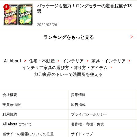
※記事内容は執筆時点のものです。最新の内容をご確認くださ
パッケージも魅力！ロングセラーの定番お菓子13
5
い。
選
2020/02/26
【編集部おすすめの購入サイト】
ランキングをもっと見る
Amazonで人気のインテリアをチェック！
>
>
>
>
All About
住宅・不動産
インテリア
家具・インテリア
楽天市場で人気のインテリアをチェック！
>
インテリア家具の選び方・飾り方・アイテム
無印良品のトレーで洗面所を整える
会社概要
採用情報
投資家情報
広告掲載
利用規約
プライバシーポリシー
All Aboutについて
著作権・商標・免責
当サイトの情報についての注意
サイトマップ