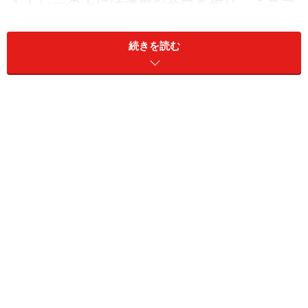
トレーの上には適度な余白を作り、ミニフ
レームなどを活用する
続きを読む
ゴチャつく小物をとりあえずトレーに載せるだけでは、
スッキリとした印象にはなりません。トレーの上がゴチ
ャゴチャしていれば、必要なものが見つけにくく、使い
勝手が悪くなるからです。使用頻度が低いものは収納
し、適度な余白のあるトレー面を心掛けます。
左：水回りに使うなら、無印良品の“重なる竹材長方形フ
タ”が水濡れに強くオススメ。写真は幅26×奥行18.5×高さ
2.5cmサイズ。右：このフタは指がかかりやすく、掃除のと
きに持ち上げやすい。清潔感のある雰囲気は洗面所向き！
なお、写真は歯磨きグッズを別の場所に置く設定です