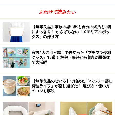
あわせて読みたい
【無印良品】家族の思い出も自分の終活も1箱
にすっきり！ かさばらない「メモリアルボッ
クス」の作り方
家族4人の引っ越しで役立った「プチプラ便利
生活用品をトレーにまとめたときに気になるのが、背が
グッズ」10選！ 梱包・修繕から普段の掃除ま
で大活躍
高くて目に留まりやすい歯磨き粉やヘアケア用品。ラベ
ルやロゴは生活感を強調します。100均で買える小さな
フレームを用意して、目隠し代わりに使いましょう。フ
【無印良品のせいろ】で始めた「ヘルシー蒸し
レームではなく、お気に入りの雑貨などでも構いませ
料理ライフ」が楽し過ぎた！ 選び方・使い方
のコツも解説
ん。
おもてなしの心が行き届いたホテルでは、バスルームや
トイレにも花や絵が飾ってあったり、なにかしら心和む