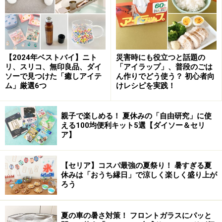
仕掛けがあります。そういったイメージで、ちょっとし
た潤いアイテムをプラスできればOKです。
【2024年ベストバイ】ニト
災害時にも役立つと話題の
お皿を組み合わせてトレー面を区切ると片
リ、スリコ、無印良品、ダイ
「アイラップ」、普段のごは
ソーで見つけた「癒しアイテ
ん作りでどう使う？ 初心者向
付きやすい
ム」厳選6つ
けレシピを実践！
親子で楽しめる！ 夏休みの「自由研究」に使
左：洗面所で何をどれだけ使うか考えてトレーを選び、その
える100均便利キット5選【ダイソー＆セリ
トレーにバランスよく収まるお皿を見つけられれば、片付け
ア】
が楽になります。右：写真の例では、歯磨き粉ではなく液体
歯磨きを使い、ラベルを剥がしてトレーの上を白くまとめて
います。小さなグリーンも無印良品のもの
【セリア】コスパ最強の夏祭り！ 暑すぎる夏
休みは「おうち縁日」で涼しく楽しく盛り上が
ろう
トレーの上を使いやすくしたいなら、面を区切って用途
別に使い分けましょう。無印良品の木製トレータモ 約
夏の車の暑さ対策！ フロントガラスにパッと
32×24cmと、白磁角皿 約22.4×12.2×高さ2.5cmを組み合