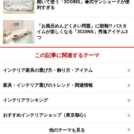
開いて使う「3COINS」傘式サンシェードが便
わせると、バランスよく区切れます。この組み合わせな
利すぎる
ら、真ん中あたりにお皿を一枚置くことで、トレー面が
自然と3分割されるのです。
「お風呂めんどくさい問題」に朗報!? バスタ
イムが楽しくなる「3COINS」秀逸アイテム3
つ
ヘアスプレーなどのアイテムが多い人は皿を若干前側に
置き、小物が多い場合は皿をやや後ろ寄りに置いて、ゾ
この記事に関連するテーマ
ーンのボリュームを調整します。もちろん、どちらかに
寄せきって2分割にしても構いません。
インテリア家具の選び方・飾り方・アイテム
家具・インテリア選びのトレンド・関連情報
インテリアランキング
3分割の場合、水に濡れる歯磨きグッズはお皿の上を定
おすすめインテリアショップ（東京都心）
位置として、手前を小物スペースに、背の高い基礎化粧
品などは皿の後ろに置きます。何をどこに置くかを決め
他のテーマも見る
ておけば、使った際に戻しやすく、片付いた状態が保て