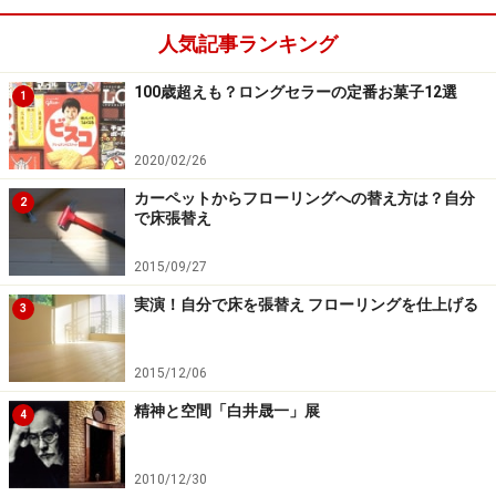
ます。
人気記事ランキング
トレーの上に何を出しておきたいのか、どう置けば使い
100歳超えも？ロングセラーの定番お菓子12選
1
やすいかは、人によって、また、洗面所の間取りによっ
ても異なります。自分や家族のベストのセッティングを
2020/02/26
模索して、スッキリ使いやすく美しい洗面スペースを作
カーペットからフローリングへの替え方は？自分
2
ってみてください。
で床張替え
2015/09/27
商品取り扱い●
無印良品
実演！自分で床を張替え フローリングを仕上げる
3
【関連記事】
自宅でカフェ気分を味わうためのコーヒーグッズ
2015/12/06
シルバートレーでエレガントなお茶時間＆プチコーデ術
精神と空間「白井晟一」展
4
インテリアスタイリストお薦めの100均・300均グッズ
2010/12/30