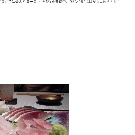
ログでは金沢やヨーロッパ情報を発信中。“旅”と“食”に目がない超甘党の
...続きを読む
で、味覚には自信あり。