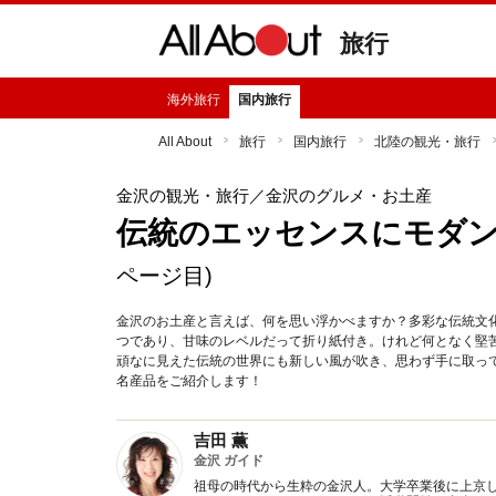
旅行
海外旅行
国内旅行
All About
旅行
国内旅行
北陸の観光・旅行
金沢の観光・旅行
／金沢のグルメ・お土産
伝統のエッセンスにモダ
ページ目)
金沢のお土産と言えば、何を思い浮かべますか？多彩な伝統文
つであり、甘味のレベルだって折り紙付き。けれど何となく堅
頑なに見えた伝統の世界にも新しい風が吹き、思わず手に取っ
名産品をご紹介します！
吉田 薫
金沢 ガイド
祖母の時代から生粋の金沢人。大学卒業後に上京