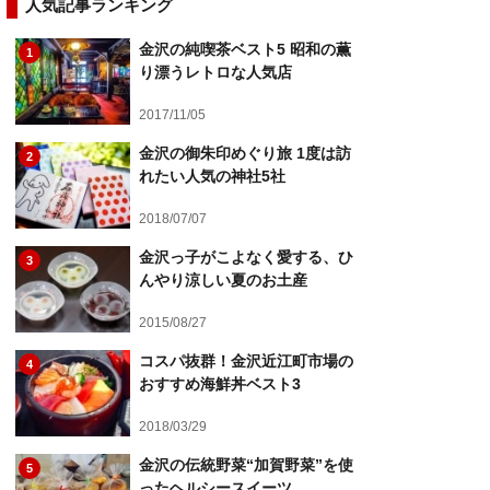
人気記事ランキング
金沢の純喫茶ベスト5 昭和の薫
1
り漂うレトロな人気店
2017/11/05
金沢の御朱印めぐり旅 1度は訪
2
れたい人気の神社5社
2018/07/07
金沢っ子がこよなく愛する、ひ
3
んやり涼しい夏のお土産
2015/08/27
コスパ抜群！金沢近江町市場の
4
おすすめ海鮮丼ベスト3
2018/03/29
金沢の伝統野菜“加賀野菜”を使
5
ったヘルシースイーツ