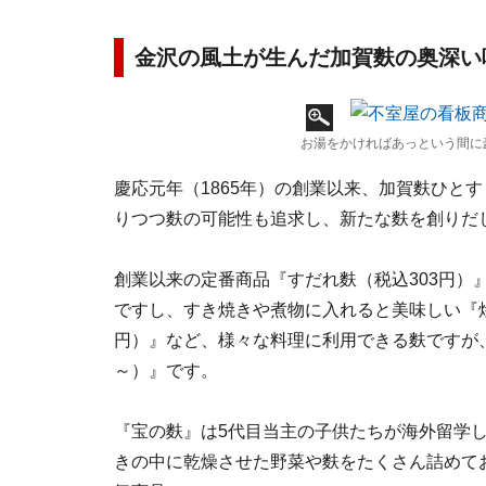
金沢の風土が生んだ加賀麩の奥深い
お湯をかければあっという間に
慶応元年（1865年）の創業以来、加賀麩ひと
りつつ麩の可能性も追求し、新たな麩を創りだ
創業以来の定番商品『すだれ麩（税込303円）
ですし、すき焼きや煮物に入れると美味しい『焼
円）』など、様々な料理に利用できる麩ですが、
～）』です。
『宝の麩』は5代目当主の子供たちが海外留学
きの中に乾燥させた野菜や麩をたくさん詰めて