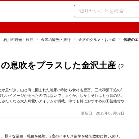
石川の観光・旅行
金沢の観光・旅行
金沢のグルメ・お土産
伝統のエ
ンの息吹をプラスした金沢土産
(2
化が息づき、山と海に囲まれた地形の利から食材も豊富。三大和菓子処の1
苦しいイメージがあったのではないでしょうか。しかしそれはもう昔の話。
てみたくなる大人可愛いアイテムが満載。中でも特におすすめの工芸雑貨や
更新日：2015年03月09日
し、様々な業種・職種を経験。2度のイギリス留学を経て故郷に舞い戻り、