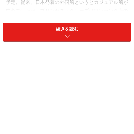
予定。従来、日本発着の外国船というとカジュアル船が
中心でしたが、プリンセス・クルーズはワンランク上の
プレミアム船。今回はプリンセス・クルーズが日本へ配
船する2隻のうち「サン・プリンセス」について、魅力
続きを読む
と楽しみ方をご紹介します
MENU（以下項目にリンクします）
■
サン・プリンセス～データ
■
サン・プリンセス～設備＜食事＞＜施設＞＜サービス
＞
■
日本語対応(※日本発着クルーズについて）
■
サン・プリンセス客室～装備とカテゴリー