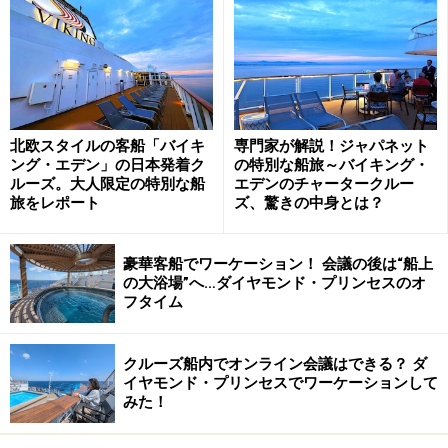
サン・プリンセス～データ
7万7000トン 客室数：1011室 定員：2022名
米国プリンセス・クルーズ社所有のプレミアム船
北欧スタイルの客船「バイキ
専門家が解説！ジャパネット
ング・エデン」の日本発着ク
の特別な船旅～バイキング・
サン・プリンセス～設備＜食事＞＜施設＞
ルーズ。大人限定の特別な船
エデンのチャータークルー
＜サービス＞
旅をレポート
ズ、驚きの中身とは？
■食事
豪華客船でワーケーション！ 会議の後は“船上
の大浴場”へ…ダイヤモンド・プリンセスのオ
フタイム
改装し新しくなった”海寿司”
メイン・ダイニング（2ヶ所）、ビュッフェレストラ
クルーズ船内でオンライン会議はできる？ ダ
ン、ヴェルディーズ（ピッツェリア）、テラスグリル(ハ
イヤモンド・プリンセスでワーケーションして
みた！
ンバーガー&ホットドッグ)、インターナショナル・カフ
ェ(一部有料)、アイスクリームショップ(一部有料)、ルー