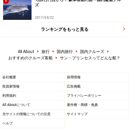
5
語での対応が可能。ダイニングメニュー、船内アナウン
ズ
ス、船内新聞なども日本語なので安心。その他、客室の
2017/04/22
テレビでは、日本語でのイベント紹介番組やＮＨＫも放
送予定。
ランキングをもっと見る
>
>
>
>
All About
旅行
国内旅行
国内クルーズ
サン・プリンセス客室～装備とカテゴリー
>
おすすめのクルーズ客船
サン・プリンセスってどんな船？
室内の標準的な装備は、
テレビ、電話、金庫、ポット＆お茶のセット(日本発着ク
会社概要
採用情報
ルーズ限定)、冷蔵庫、ヘアドライヤー、アメニティ（タ
投資家情報
広告掲載
オル、石鹸、シャンプー、コンディショナー、ボディー
利用規約
プライバシーポリシー
ローション）、スリッパ(日本発着クルーズ限定)、
120V・220V電源
All Aboutについて
著作権・商標・免責
※歯ブラシ、パジャマの設備は、他船同様ありません
当サイトの情報についての注意
サイトマップ
※バスタブは、ミニスイート以上の客室に設置。それ以
ヘルプ