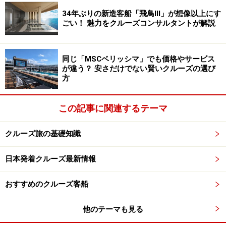
ムサービス
34年ぶりの新造客船「飛鳥lll」が想像以上にす
ごい！ 魅力をクルーズコンサルタントが解説
～以下有料レストラン～
海寿司、スターリング・ステーキハウス、バー等
同じ「MSCベリッシマ」でも価格やサービス
が違う？ 安さだけでない賢いクルーズの選び
方
■施設
この記事に関連するテーマ
サンクチュアリは大人の空間
クルーズ旅の基礎知識
デッキ：プール、ジャグジー、ムービーズ・アンダー・
ザ・スターズ(屋外スクリーン)、スポーツデッキ、サン
日本発着クルーズ最新情報
クチュアリ(大人限定・有料)等
おすすめのクルーズ客船
船内：フィットネスジム、エアロビクス・スタジオ、カ
他のテーマも見る
ジノ、シアター、スパ、ティーン・キッズセンター等