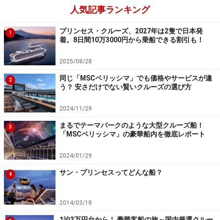
人気記事ランキング
■サービス
プリンセス・クルーズ、2027年は2隻で日本発
1
着。8日間10万3000円から乗船できる割引も！
ムビーズ・アンダー・ザ・シターズ
2025/08/28
プールデッキにある屋外シアター「ムービーズ・アンダ
同じ「MSCベリッシマ」でも価格やサービスが違
2
ー・ザ・スターズ」では、日本語吹き替えの映画などを
う？ 安さだけでない賢いクルーズの選び方
上映。シアターやショーラウンジでは、ブロードウェイ
2024/11/29
スタイルのショーに加え、落語など日本の伝統芸能も。
社交ダンス教室なども多く開催。
まるでテーマパークのような大型クルーズ船！
3
「MSCベリッシマ」の豪華船内を徹底レポート
2024/01/29
サン・プリンセスってどんな船？
4
日本語対応(※日本発着クルーズについて）
2014/03/18
約100名の日本語スタッフが乗船し主要な施設では日本
1泊3万円台から！ 豪華客船の旅～国内厳選クルー