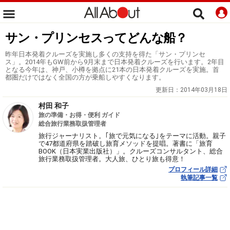
サン・プリンセスってどんな船？
昨年日本発着クルーズを実施し多くの支持を得た「サン・プリンセ
ス」。2014年もGW前から9月末まで日本発着クルーズを行います。2年目
となる今年は、神戸、小樽を拠点に21本の日本発着クルーズを実施。首
都圏だけではなく全国の方が乗船しやすくなります。
更新日：
2014年03月18日
村田 和子
旅の準備・お得・便利 ガイド
総合旅行業務取扱管理者
旅行ジャーナリスト。｢旅で元気になる｣をテーマに活動。親子
で47都道府県を踏破し旅育メソッドを提唱。著書に「旅育
BOOK（日本実業出版社）」。クルーズコンサルタント、総合
旅行業務取扱管理者。大人旅、ひとり旅も得意！
プロフィール詳細
執筆記事一覧