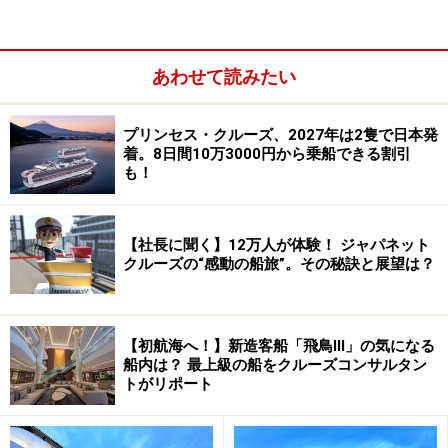
あわせて読みたい
プリンセス・クルーズ、2027年は2隻で日本発
着。8日間10万3000円から乗船できる割引
も！
■
サン・プリンセスの特徴と楽しみ方
■
サン・プリンセスは、どんな人におススメ？
【社長に聞く】12万人が体験！ ジャパネット
■
2014年運航予定・申込み、問い合わせ先
クルーズの“感動の船旅”。その秘訣と展望は？
■
参考：プリンセス・クルーズとは？
【初航海へ！】新造客船「飛鳥Ⅲ」の気になる
今年日本発着2年目となるサン・プリンセス
船内は？ 最上級の船をクルーズコンサルタン
トがリポート