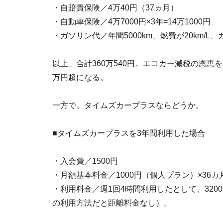
・自賠責保険／4万40円（37ヵ月）
・自動車保険／4万7000円×3年=14万1000円
・ガソリン代／年間5000km、燃費が20km/L、ガ
以上、合計360万540円。エコカー減税の恩恵
万円超になる。
一方で、タイムズカープラスならどうか。
■タイムズカープラスを3年間利用した場合
・入会費／1500円
・月額基本料金／1000円（個人プラン）×36カ月
・利用料金／週1回4時間利用したとして、3200円
の利用方法だと距離料金なし）。