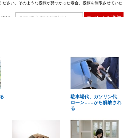
る
駐車場代、ガソリン代、
ローン……から解放され
る