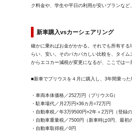
ク料金や、学生や平日の利用が安いプランなど
新車購入vsカーシェアリング
確かに乗ればお金がかかる。それでも所有する
らい、安い。そのバカバカしい比較を、タイムズ
からエコカー減税が変更になるが、ここでは一
■新車でプリウスを４月に購入し、3年間乗っ
・車両本体価格／252万円（プリウスG）
・駐車場代／月2万円×36カ月=72万円
・自動車税／年3万9500円×2年＋2万円（登録の
・自動車重量税／7500円（新車時は0円、最初の
・自動車取得税／0円