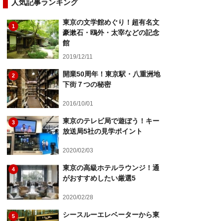
人気記事ランキング
東京の文学館めぐり！超有名文
1
豪漱石・鴎外・太宰などの記念
館
2019/12/11
開業50周年！東京駅・八重洲地
2
下街７つの秘密
2016/10/01
東京のテレビ局で遊ぼう！キー
3
放送局5社の見学ポイント
2020/02/03
東京の高級ホテルラウンジ！通
4
がおすすめしたい厳選5
2020/02/28
シースルーエレベーターから東
5