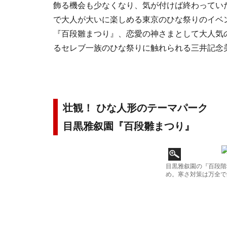
飾る機会も少なくなり、気が付けば終わってい
で大人が大いに楽しめる東京のひな祭りのイベ
『百段雛まつり』、恋愛の神さまとして大人気
るセレブ一族のひな祭りに触れられる三井記念
壮観！ ひな人形のテーマパーク
目黒雅叙園『百段雛まつり』
目黒雅叙園の『百段階
め。寒さ対策は万全で