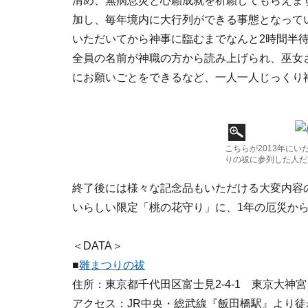
清め、無病息災と心願成就を祈願してもらえま
加し、毎年境内に大行列ができる事態となってい
いただいてから神事に臨むまでなんと2時間半待ち
全員の名前が神職の方から読み上げられ、巫女
にお願いごとをできるなど、一人一人じっくり
こちらが2013年に
りの祓に参列した人だ
終了後には様々な記念品もいただける大変内容
いらしい限定「桃の花守り」に、1年の厄災か
＜DATA＞
■
雛まつりの祓
住所：東京都千代田区富士見2-4-1 東京大神宮
アクセス：JR中央・総武線『飯田橋駅』より徒