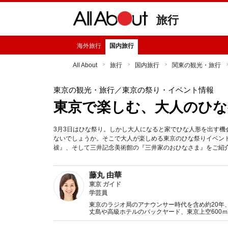
旅行
海外旅行
国内旅行
All About
旅行
国内旅行
関東の観光・旅行
東京の観光・旅行
／東京の祭り・イベント情報
東京で楽しむ、大人のひな祭
3月3日はひな祭り。しかし大人になると家でひな人形を出す
ないでしょうか。そこで大人が楽しめる東京のひな祭りイベン
祓』、そして三井記念美術館の『三井家のおひなさま』をご紹
藤丸 由華
東京 ガイド
学芸員
東京のラジオ局のアナウンサー時代を含め約20年
丈島や高級ホテルのバックヤード、東京上空600ｍ
し、現在はAll About東京ガイド、ラジオパーソ