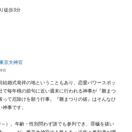
り徒歩3分
う
神宮
前結婚式発祥の地ということもあり、恋愛パワースポッ
社で毎年桃の節句に近い週末に行われる神事が『雛まつ
祓って厄除けを願う行事。『雛まつりの祓』はそんなひ
い神事です。
15時～）。年齢・性別問わず誰でも参列でき、罪穢を祓い