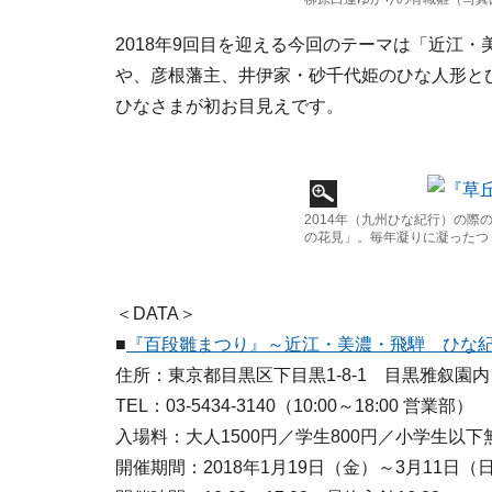
2018年9回目を迎える今回のテーマは「近江
や、彦根藩主、井伊家・砂千代姫のひな人形と
ひなさまが初お目見えです。
2014年（九州ひな紀行）の
の花見」。毎年凝りに凝ったつ
＜DATA＞
■
『百段雛まつり』～近江・美濃・飛騨 ひな
住所：東京都目黒区下目黒1-8-1 目黒雅叙園内
TEL：03-5434-3140（10:00～18:00 営業部）
入場料：大人1500円／学生800円／小学生以下
開催期間：2018年1月19日（金）～3月11日（