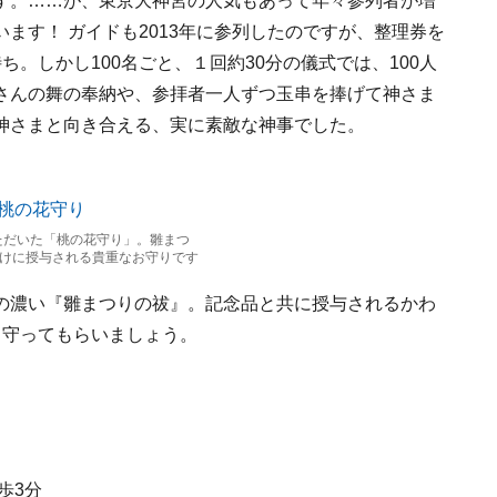
す。……が、東京大神宮の人気もあって年々参列者が増
ます！ ガイドも2013年に参列したのですが、整理券を
。しかし100名ごと、１回約30分の儀式では、100人
さんの舞の奉納や、参拝者一人ずつ玉串を捧げて神さま
神さまと向き合える、実に素敵な神事でした。
いただいた「桃の花守り」。雛まつ
けに授与される貴重なお守りです
の濃い『雛まつりの祓』。記念品と共に授与されるかわ
ら守ってもらいましょう。
歩3分