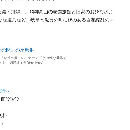
・美濃・飛騨」。飛騨高山の老舗旅館と旧家のおひなさま
ひな道具など、岐阜と滋賀の町に縁のある百花繚乱のお
際の『草丘の間』のジオラマ「京の雅な世界で
くり、細部まで見逃せません！
紀行～
 百段階段
無料
日）