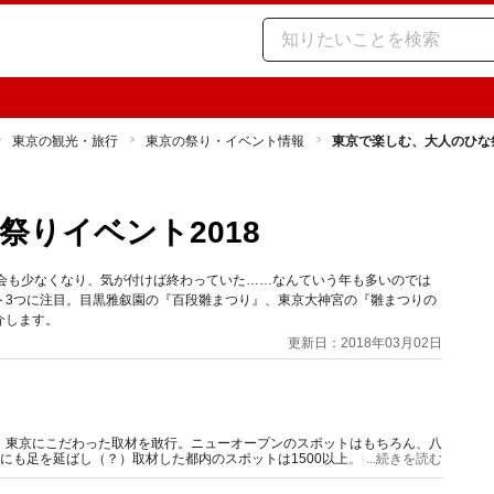
東京の観光・旅行
東京の祭り・イベント情報
東京で楽しむ、大人のひな祭
りイベント2018
機会も少なくなり、気が付けば終わっていた……なんていう年も多いのでは
ト3つに注目。目黒雅叙園の『百段雛まつり』、東京大神宮の『雛まつりの
介します。
更新日：2018年03月02日
、東京にこだわった取材を敢行。ニューオープンのスポットはもちろん、八
にも足を延ばし（？）取材した都内のスポットは1500以上。08年に独立
...続きを読む
ナリティー、2足の草鞋で活動中。