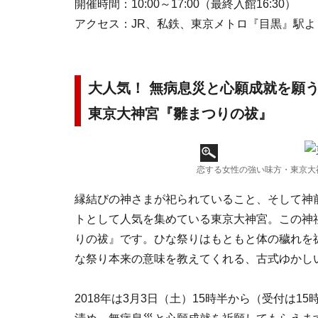
開催時間：10:00～17:00（最終入館16:30）
アクセス：JR、私鉄、東京メトロ『目黒』駅よ
大人気！ 無病息災と心願成就を願
東京大神宮『雛まつりの祓』
恋する女性の強い味方・東京大
縁結びの神さまが祀られていること、そして神
トとして人気を集めている東京大神宮。この神
りの祓』です。ひな祭りはもともと体の穢れを
な祭り本来の意味を教えてくれる、古式ゆかし
2018年は3月3日（土）15時半から（受付は