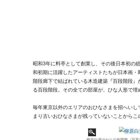
昭和3年に料亭として創業し、その後日本初の
和初期に活躍したアーティストたちが日本画・彫
階段廊下で結ばれている木造建築『百段階段』
る百段階段。その全ての部屋が、ひな人形で埋
毎年東京以外のエリアのおひなさまを招へいし
まり古いおひなさまが残っていないことからこ
柳原白蓮ゆかりの有職雛（写真は