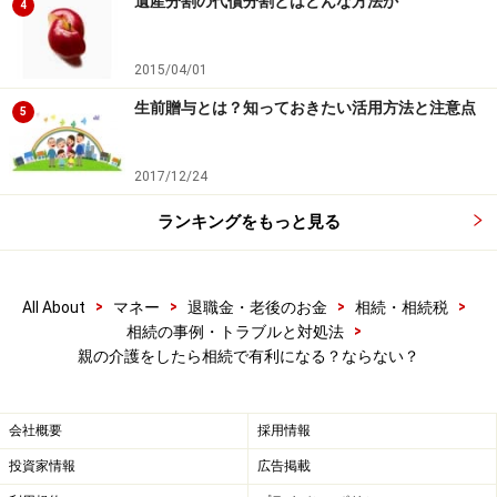
遺産分割の代償分割とはどんな方法か
4
商品や投資行動を推奨するものではありません。
投資や資産運用に関する最終的なご判断はご自身の責任において
行ってください。
掲載情報の正確性・完全性については十分に配慮しております
2015/04/01
が、その内容を保証するものではなく、これに基づく損失・損害
生前贈与とは？知っておきたい活用方法と注意点
などについて当社は一切の責任を負いません。
5
最新の情報や詳細については、必ず各金融機関やサービス提供者
の公式情報をご確認ください。
2017/12/24
ランキングをもっと見る
次のページへ
1
/
2
>
>
>
>
All About
マネー
退職金・老後のお金
相続・相続税
>
相続の事例・トラブルと対処法
親の介護をしたら相続で有利になる？ならない？
会社概要
採用情報
投資家情報
広告掲載