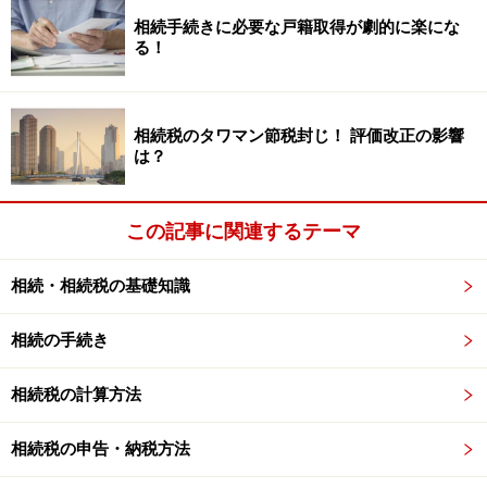
は明確な計算方法や決め方があるのではなく、あくまで
相続手続きに必要な戸籍取得が劇的に楽にな
る！
相続人全員での話し合いで決める
ものだからです。各相
続人それぞれの言い分をぶつけ合うことですから、分割
協議の話し合いの場でもめてしまうことも多くありま
相続税のタワマン節税封じ！ 評価改正の影響
す。
は？
この記事に関連するテーマ
相続・相続税の基礎知識
相続の手続き
相続税の計算方法
相続税の申告・納税方法