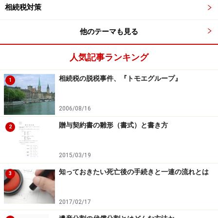
相続税対策
親の介護で最も貢献したのは誰か
他のテーマも見る
遺産分割で親の介護の貢献についてきょうだいで話し合
いをする際、実際に親の介護で一番頑張ったのは誰か、
人気記事ランキング
ということを忘れがちです。実は親の介護を一番頑張っ
てくれたのは、相続人ではない｢
長男の妻
｣であることが
相続税の脱税事件、『トモエグループ』
1
多くあります。長男の妻は一切の相続権が無く、また寄
与分もありません。この長男の妻に対する
気遣いや配慮
2006/08/16
が円満な遺産分割への第一歩
と考えます。
贈与契約書の雛形（書式）と書き方
2
介護をしてくれた人に財産を渡すには？続きは次のペー
2015/03/19
ジ＞＞＞
知っておきたい死亡後の手続きと一連の流れとは
3
※記事内容は執筆時点のものです。最新の内容をご確認くださ
2017/02/17
い。
本記事の内容は一般的な情報提供を目的としており、特定の金融