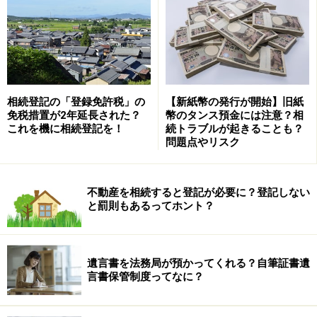
親の介護の貢献度は全く考慮されないのか
遺産分割における貢献度を示す言葉に｢
寄与分
｣がありま
す。｢寄与分｣は被相続人の財産の増加や維持に貢献をし
た分を考慮して、遺産分割を公平にすることを目的とし
相続登記の「登録免許税」の
【新紙幣の発行が開始】旧紙
ます。
免税措置が2年延長された？
幣のタンス預金には注意？相
これを機に相続登記を！
続トラブルが起きることも？
問題点やリスク
親の介護だけでは寄与分の主張は難しいのですが、｢高額
の介護費用を長男が支払っていたため被相続人の財産が
減らなかった｣といった場合は、領収書類を根拠に｢寄与
不動産を相続すると登記が必要に？登記しない
分｣を主張できるものと思われます。
と罰則もあるってホント？
寄与分＝円満な遺産分割か
遺言書を法務局が預かってくれる？自筆証書遺
言書保管制度ってなに？
明確な根拠があったとしても、｢寄与分｣が円満な遺産分
割になるという保証はありません。というのも｢寄与分｣