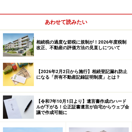
あわせて読みたい
相続税の過度な節税に規制が！2026年度税制
改正、不動産の評価方法の見直しについて
【2026年2月2日から施行】相続登記漏れ防止
になる「所有不動産記録証明制度」とは？
民法では兄弟は同じ順位であるため、権利(法定相続分)
は平等。加えて民法の相互扶助もあって、単に
親の介護
【令和7年10月1日より】遺言書作成のハード
をしただけでは相続で有利になることは難しい
といえま
ルが下がる！公正証書遺言が自宅からウェブ会
議で作成可能に
す。