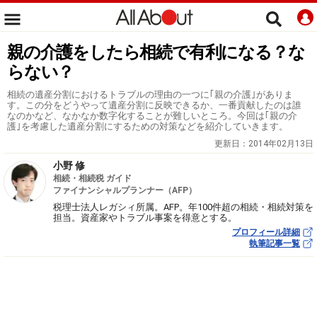
親の介護をしたら相続で有利になる？な
らない？
相続の遺産分割におけるトラブルの理由の一つに｢親の介護｣がありま
す。この分をどうやって遺産分割に反映できるか、一番貢献したのは誰
なのかなど、なかなか数字化することが難しいところ。今回は｢親の介
護｣を考慮した遺産分割にするための対策などを紹介していきます。
更新日：
2014年02月13日
小野 修
相続・相続税 ガイド
ファイナンシャルプランナー（AFP）
税理士法人レガシィ所属。AFP。年100件超の相続・相続対策を
担当。資産家やトラブル事案を得意とする。
プロフィール詳細
執筆記事一覧