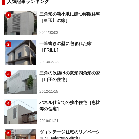
人気記事ランキング
三角形の狭小地に建つ極限住宅
1
［東玉川の家］
2011/03/03
一筆書きの壁に包まれた家
2
［FRILL］
2013/08/23
三角の吹抜けの変形四角形の家
3
［山王の住宅］
2012/11/15
パネル仕立ての狭小住宅［恵比
4
寿の住宅］
2010/01/31
ヴィンテージ住宅のリノベーシ
5
ョン［井の頭の住宅］