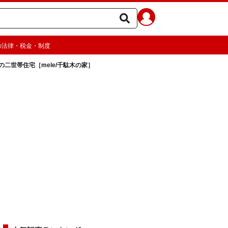
の法律・税金・制度
二世帯住宅［mele/千駄木の家］