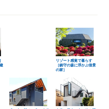
］
リゾート感覚で暮らす
建
［鎮守の森に浮かぶ借景
の家］