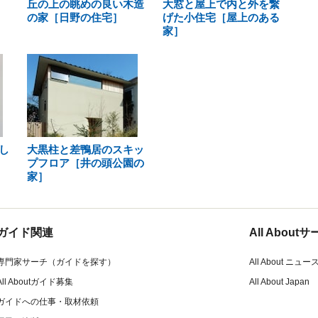
丘の上の眺めの良い木造
大窓と屋上で内と外を繋
の家［日野の住宅］
げた小住宅［屋上のある
家］
し
大黒柱と差鴨居のスキッ
プフロア［井の頭公園の
家］
ガイド関連
All Abou
専門家サーチ（ガイドを探す）
All About ニュー
All Aboutガイド募集
All About Japan
ガイドへの仕事・取材依頼