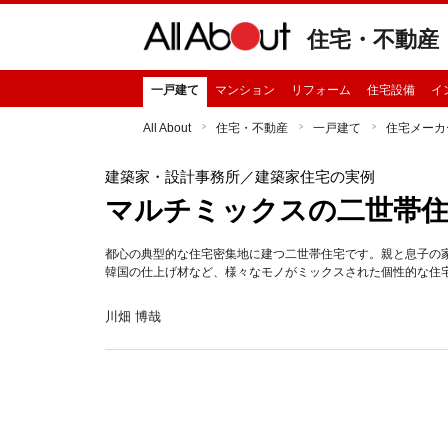
住宅・不動産
一戸建て
マンション
リフォーム
住宅設備
イ
All About
住宅・不動産
一戸建て
住宅メーカ
建築家・設計事務所
／建築家住宅の実例
マルチミックスの二世帯住宅
都心の典型的な住宅密集地に建つ二世帯住宅です。親と息子の
韓国の仕上げ材など、様々なモノがミックスされた個性的な住
川畑 博哉