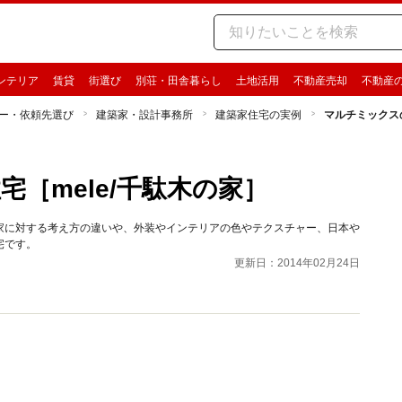
ンテリア
賃貸
街選び
別荘・田舎暮らし
土地活用
不動産売却
不動産
ー・依頼先選び
建築家・設計事務所
建築家住宅の実例
マルチミックスの
［mele/千駄木の家］
家に対する考え方の違いや、外装やインテリアの色やテクスチャー、日本や
宅です。
更新日：2014年02月24日