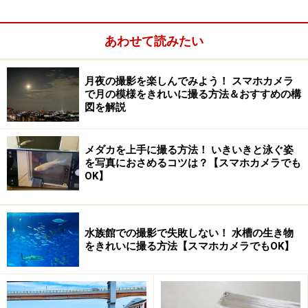
などで路面電車が走る街に出掛けるチャンスが巡ってく
ることは少なくなさそうです。
あわせて読みたい
路面電車を撮るのであれば、いつ電車が現れてもカメラ
月夜の撮影を楽しんでみよう！ スマホカメラ
を取り出しやすいようにしておくと便利。また走る電車
で月の模様をきれいに撮る方法＆おすすめの構
図を解説
を撮るのであれば撮影モードは、連写モードに設定して
おくとコマ撮りしやすくなります。事前に撮りたい写真
に合ったモード設定を済ませておくのがポイントです。
メダカを上手に撮る方法！ いきいきと泳ぐ姿
を写真におさめるコツは？【スマホカメラでも
OK】
次のページでは路面電車の撮ると面白い部分をピックア
ップ！
水族館での撮影で失敗しない！ 水槽の生き物
※記事内容は執筆時点のものです。最新の内容をご確認くださ
をきれいに撮る方法【スマホカメラでもOK】
い。
次のページへ
1
/
3