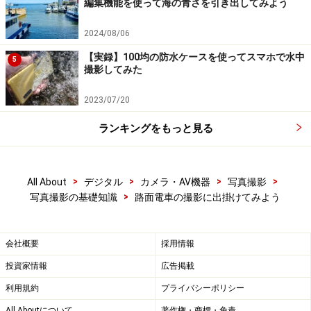
編集機能を使って海の青さを引き出してみよう
2024/08/06
【実録】100均の防水ケースを使ってスマホで水中
5
撮影してみた
2023/07/20
ランキングをもっと見る
>
>
>
>
All About
デジタル
カメラ・AV機器
写真撮影
>
写真撮影の基礎知識
路面電車の撮影に出掛けてみよう
会社概要
採用情報
投資家情報
広告掲載
利用規約
プライバシーポリシー
All Aboutについて
著作権・商標・免責