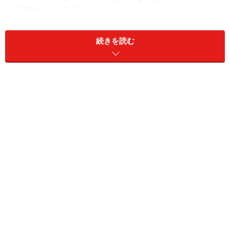
て撮影するまでは至りにくいもの。
その点、路面電車は街中で見かけたときに撮れるところ
続きを読む
が身近であり、撮ってみたくなる存在です。
また、路面電車は街中を走っているので、様々な方向か
らの撮影アプローチが可能なところも撮りやすい部分と
言えます。例えば横断歩道の上からとか、趣向を変えて
カフェの窓越しからなど工夫次第で無数の撮り方ができ
る被写体です。
国内でも路面電車が走る都市は少なくはなったものの、
まだまだ存在します。海外に目を向けてもヨーロッパや
アジアなど路面電車が走る街はたくさんあります。
自分が住んでいる街に路面電車が走っていなくとも、旅