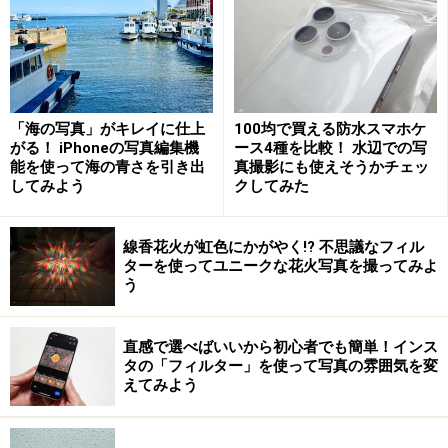
「海の写真」がキレイに仕上
100均で買える防水スマホケ
がる！ iPhoneの写真編集機
ース4種を比較！ 水辺での写
能を使って海の青さを引き出
真撮影にも使えそうかチェッ
してみよう
クしてみた
線香花火が虹色にかがやく!? 不思議なフィル
ターを使ってユニークな花火写真を撮ってみよ
う
直感で選べばいいから初心者でも簡単！インス
タの「フィルター」を使って写真の雰囲気を変
えてみよう