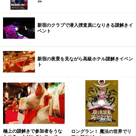
ム
※記事内容は執筆時点のものです。最新の内容をご確認くださ
い。
新宿のクラブで潜入捜査員になりきる謎解きイ
ベント
次のページへ
1
/
2
新宿の夜景を見ながら高級ホテル謎解きイベン
ト
極上の謎解きで参加者をうな
ロングラン！ 魔法の世界でリ