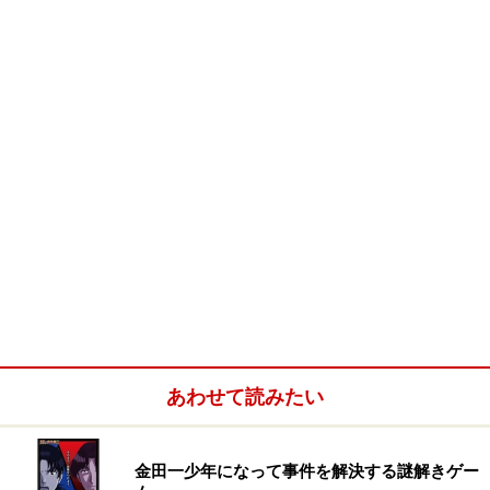
う。
さて、会場に入って息を飲んだ。魔法世界が再現された
この場所はまるで御伽噺の世界にきたかのような錯覚を
起こす。
広場の中央に大木が立ち、あちらこちらに謎の紋章やオ
ブジェが立っている。これほど謎解きのに適した場所は
滅多にないだろう。否が応にテンションが上がる。
あわせて読みたい
金田一少年になって事件を解決する謎解きゲー