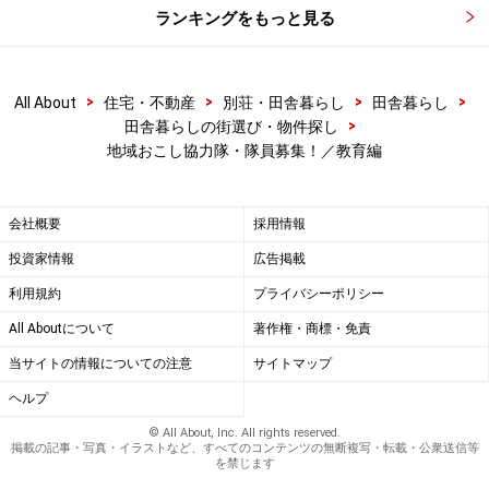
ランキングをもっと見る
を斡旋（家賃上限 45,000 円／月)を町が助成／活動に使
用する車両とパソコン等事務機器については町が貸与／
活動に関連して出張等を行った場合は実費を支給／その
>
>
>
>
All About
住宅・不動産
別荘・田舎暮らし
田舎暮らし
他
>
田舎暮らしの街選び・物件探し
地域おこし協力隊・隊員募集！／教育編
受付期間：2014年2月7日まで
会社概要
採用情報
隊員募集の詳細確認はココで＞＞
広島県安芸太田町
投資家情報
広告掲載
利用規約
プライバシーポリシー
人情豊かな田園都市で住民と一緒に地域の
All Aboutについて
著作権・商標・免責
将来を担う
当サイトの情報についての注意
サイトマップ
活動内容：里山型子育て支援ひろばに関する運営事務・
ヘルプ
講座企画等と多世代交流の企画／地域内情報誌の編集・
© All About, Inc. All rights reserved.
掲載の記事・写真・イラストなど、すべてのコンテンツの無断複写・転載・公衆送信等
発行／農家レストランの企画・運営／郷土料理伝承事業
を禁じます