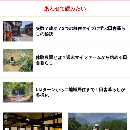
ません）／小学校以上の教員免許を有する人／普通自動
あわせて読みたい
車免許を有する人／パソコン操作ができる人／教育業務
に関心があり地域の子供たち・住民と協力活動に取り組
失敗？成功？2つの移住タイプに学ぶ田舎暮ら
める人／その他
しの秘訣
体験農園とは？週末マイファームから始める田
舎暮らし
UIJターンから二地域居住まで！田舎暮らしが
多様化
給与など：月額 218,000円以内／ 住居は町で準備し料金