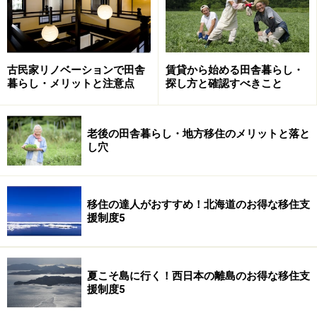
は食費以外の光熱水費・下水道代は町が負担／活動のた
めの車両及びパソコンは無料貸与／その他
古民家リノベーションで田舎
賃貸から始める田舎暮らし・
受付期間：2014年3月31日まで
暮らし・メリットと注意点
探し方と確認すべきこと
隊員募集の詳細確認はココで＞＞
福島県只見町
老後の田舎暮らし・地方移住のメリットと落と
し穴
日本一の清流が流れる町で子供たちの交流
をサポート
移住の達人がおすすめ！北海道のお得な移住支
援制度5
活動内容：南十勝長期宿泊体験交流協議会の事業拡充
（協議会事務局の一般事務・子ども交流事業の企画立案
と実施・町及び教育委員会行事への参画・ホームページ
夏こそ島に行く！西日本の離島のお得な移住支
やブログ等による情報発信）／その他
援制度5