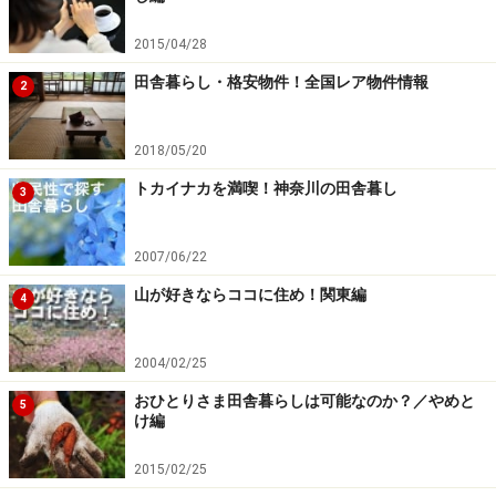
バックアップ
2015/04/28
田舎暮らし・格安物件！全国レア物件情報
2
画像はイメージです
活動内容：地元高等学校支援等教育活性化事業（地元高
2018/05/20
等学校活性化支援、公営塾運営支援）／小規模農家支援
トカイナカを満喫！神奈川の田舎暮し
3
事業（情報発信や集荷支援等の産直市活性化策・6次産
業化推進）／情報発信強化事業（町情報発信媒体作成や
2007/06/22
都市・田舎交流推進等）／その他
山が好きならココに住め！関東編
4
募集対象：概ね20歳以上50歳未満の人（性別は問いませ
ん）／地域活性化に関する行動に積極的に参加できる人
2004/02/25
／普通自動車免許証を所有している人／パソコン（ワー
おひとりさま田舎暮らしは可能なのか？／やめと
5
け編
ド・エクセル）の操作ができる人／その他
2015/02/25
給与など：月額166,000円／町営住宅又は空き家バンク