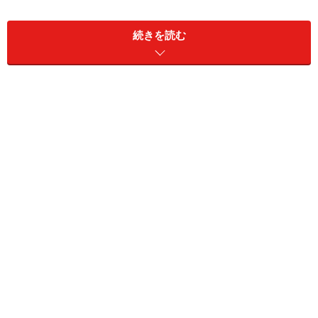
続きを読む
画像はイメージです
活動内容：教育交流事業及び都市との交流事業実施と地
域行事・伝統芸能等コミュニティ活動の支援／町の教育
振興に資する事業（町内の高校が実施する山村教育留学
制度の支援等）／その他
募集対象：2013年4月1日現在で満22歳以上（性別は問い