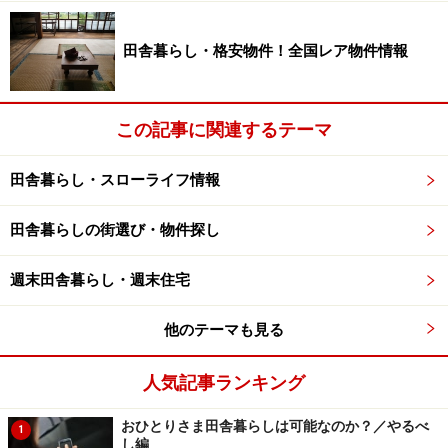
募集対象：年齢は20歳以上40歳未満の人／普通自動車運
転免許／パソコン（ワード・エクセル）の操作ができる
田舎暮らし・格安物件！全国レア物件情報
人／過疎地域の活性化に意欲があり地域になじむ意志の
ある人／その他
この記事に関連するテーマ
給与など：月額147,000円／住居は町で用意（住宅料及
び光熱水費等は個人負担）／保健等（健康保険、厚生年
田舎暮らし・スローライフ情報
金保険、雇用保険、労働者災害補償保険）／その他
田舎暮らしの街選び・物件探し
受付期間：2014年2月20日まで
週末田舎暮らし・週末住宅
参考URL＞＞
南十勝長期宿泊体験交流協議会
／
北海道大
他のテーマも見る
樹町
人気記事ランキング
豊かな自然環境の中で地元高校の活性化を
おひとりさま田舎暮らしは可能なのか？／やるべ
1
し編