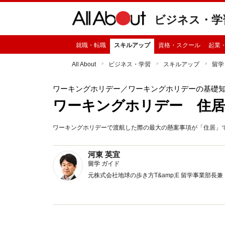
ビジネス・学
就職・転職
スキルアップ
資格・スクール
起業
All About
ビジネス・学習
スキルアップ
留学
ワーキングホリデー
／ワーキングホリデーの基礎
ワーキングホリデー 住居
ワーキングホリデーで渡航した際の最大の懸案事項が「住居」
河東 英宜
留学 ガイド
元株式会社地球の歩き方T&amp;E 留学事業部