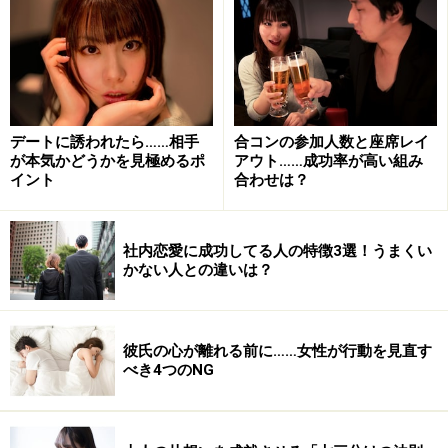
雰囲気重視ならイルミネーションデートはお勧めです。
あなたはクリスマスを彼とどう過ごしたいですか？ カッ
プルにとっては、クリスマスは一日を通してイベントに
なりますが、片想いの相手とはなかなかそうもいきませ
ん。
デートに誘われたら……相手
合コンの参加人数と座席レイ
が本気かどうかを見極めるポ
アウト……成功率が高い組み
イント
合わせは？
しかし、一緒に居られる時間が少ないからといって焦ら
ず、これからの関係をより深めるためのステップと考え
ましょう。ですから、片想いの彼とのクリスマスは、メ
社内恋愛に成功してる人の特徴3選！うまくい
かない人との違いは？
リハリのある過ごし方がおすすめです。
大好きな彼とクリスマスを過ごす上で、あなたが一番大
彼氏の心が離れる前に……女性が行動を見直す
切にしているポイント……もっと簡単に言えば、イベント
べき4つのNG
における自分の魅せ場を考えてみてください。
二人で良い雰囲気になる空間を作りたいなら、イルミネ