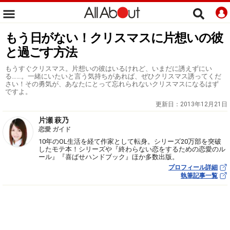
もう日がない！クリスマスに片想いの彼
と過ごす方法
もうすぐクリスマス。片想いの彼はいるけれど、いまだに誘えずにい
る……。一緒にいたいと言う気持ちがあれば、ぜひクリスマス誘ってくだ
さい！その勇気が、あなたにとって忘れられないクリスマスになるはず
ですよ。
更新日：
2013年12月21日
片瀬 萩乃
恋愛 ガイド
10年のOL生活を経て作家として転身。シリーズ20万部を突破
したモテ本！シリーズや『終わらない恋をするための恋愛のル
ール』『喜ばせハンドブック』ほか多数出版。
プロフィール詳細
執筆記事一覧