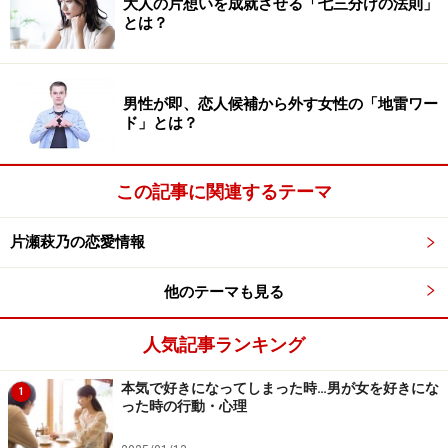
大人の片想いを成就させる「七三分けの法則」
とは？
ーションのようなロマンチックな場所でのデートをメイ
ンにすればいいでしょうし、たくさん会話をして二人の
距離を縮めたいというなら、食事をメインにすることが
男性が即、恋人候補から外す女性の「地雷ワー
望ましいでしょう。
ド」とは？
※記事内容は執筆時点のものです。最新の内容をご確認くださ
この記事に関連するテーマ
い。
片瀬萩乃の恋愛情報
次のページへ
1
/
2
他のテーマも見る
人気記事ランキング
本気で好きになってしまった時…男が女を好きにな
1
った時の行動・心理