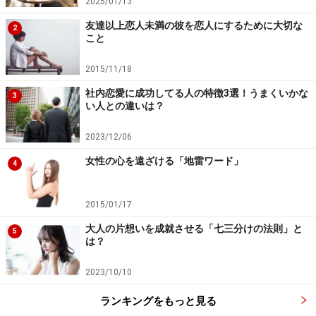
2025/01/13
友達以上恋人未満の彼を恋人にするために大切な
2
こと
2015/11/18
社内恋愛に成功してる人の特徴3選！うまくいかな
3
い人との違いは？
2023/12/06
女性の心を遠ざける「地雷ワード」
4
2015/01/17
大人の片想いを成就させる「七三分けの法則」と
5
は？
2023/10/10
ランキングをもっと見る