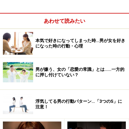
が友達以上恋人未満であとひと押しが欲しい！ という場
合は有効ですが、片想いと言う場合はあまり効果は期待
できません。
あわせて読みたい
効果的なのは「クリスマス誘っても良い？」など、“一緒
本気で好きになってしまった時…男が女を好き
に過ごして欲しい”と下手に出る方法です。例えば「クリ
になった時の行動・心理
スマス暇でしょ？一緒に過ごさない？」など上から目線
で言われると、仮に暇だとしても素直に「暇だ」とは言
いたくないなと思ってしまいます。ですが、「誘っても
男が嫌う、女の「恋愛の常識」とは……一方的
良い？」と下手にでることで相手もオッケーを出しやす
に押し付けていない？
い環境を作れるのです。
浮気してる男の行動パターン…「3つのS」に
一点集中型で挑む
注意！