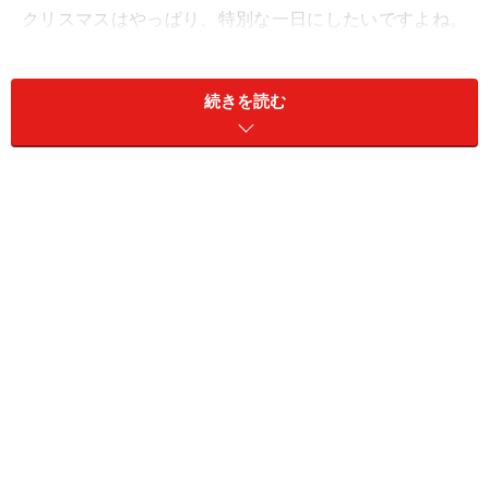
クリスマスはやっぱり、特別な一日にしたいですよね。
しかしその中で悩み多き時期になるのが、片想い中の
方。好きな人とクリスマスを過ごしたい！ でも、恋人同
続きを読む
士でもないのに一緒に過ごしてくれるのかな……と悩んで
しまいますよね。そこで今回は「もう日がない！」と焦
る気持ちにお応えして、片想い中の彼とクリスマスを一
緒に過ごすためのポイントをご紹介します。
下手に出る
男性はやはりプライドが高く、「暇なら相手してあげて
も良いわよ」という姿勢で誘うのはＮＧ。また「もしク
リスマス予定ないなら誘ってね」などと、こちらから声
をかけても結果的に男性側が誘わなければならないよう
な、ややこしい誘い方も避けたほうが無難。二人の関係