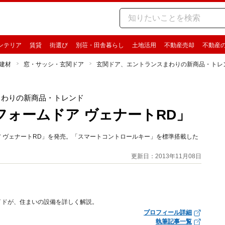
ンテリア
賃貸
街選び
別荘・田舎暮らし
土地活用
不動産売却
不動産
建材
窓・サッシ・玄関ドア
玄関ドア、エントランスまわりの新商品・トレ
」
まわりの新商品・トレンド
リフォームドア ヴェナートRD」
ドア ヴェナートRD」を発売。「スマートコントロールキー」を標準搭載した
更新日：2013年11月08日
イドが、住まいの設備を詳しく解説。
プロフィール詳細
執筆記事一覧