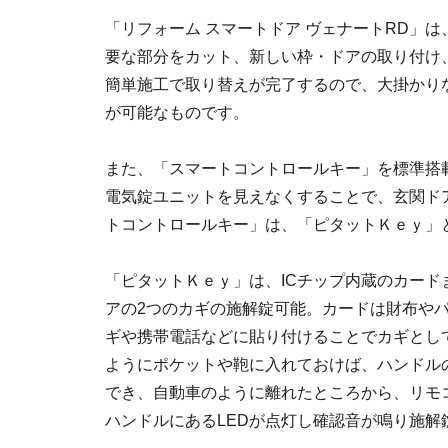
「リフォーム スマートドア ヴェナートRD」
要な部分をカット、新しい枠・ドアの取り付け
簡単施工で取り替えが完了するので、大掛かり
が可能なものです。
また、「スマートコントロールキー」を標準搭
電気錠ユニットを見えなくすることで、玄関ド
トコントロールキー」は、「ピタットＫｅｙ」
「ピタットＫｅｙ」は、ICチップ内蔵のカー
アの2つのカギの施解錠可能。カードは財布や
ギや携帯電話などに貼り付けることでカギとし
ようにポケットや鞄に入れておけば、ハンドル
でき、自動車のように離れたところから、リモ
ハンドルにあるLEDが点灯し確認音が鳴り施