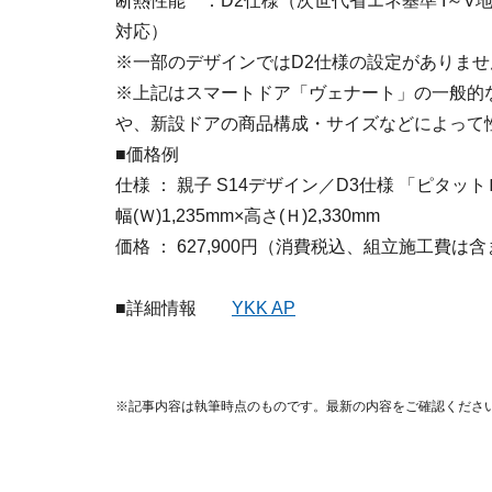
断熱性能 ：D2仕様（次世代省エネ基準 I～V地
対応）
※一部のデザインではD2仕様の設定がありませ
※上記はスマートドア「ヴェナート」の一般的
や、新設ドアの商品構成・サイズなどによって
■価格例
仕様 ： 親子 S14デザイン／D3仕様 「ピタ
幅(Ｗ)1,235mm×高さ(Ｈ)2,330mm
価格 ： 627,900円（消費税込、組立施工費は
■詳細情報
YKK AP
※記事内容は執筆時点のものです。最新の内容をご確認くださ