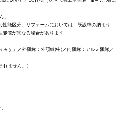
域に対応）／D3仕様（次世代省エネ基準 III～V地域に
ん。
な性能区分。リフォームにおいては、既設枠の納まり
性能値が異なる場合があります。
ットＫｅｙ」／外額縁：外額縁(中)／内額縁：アルミ額縁／
含まれません。）
い。