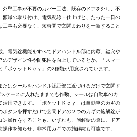
は、外壁工事が不要のカバー工法。既存のドアを外し、不
、額縁の取り付け、電気配線・仕上げと、たった一日の
な工事も必要なく、短時間で玄関まわりを一新すること
載。電気錠機能をすべてドアハンドル部に内蔵、鍵穴や
アのデザイン性や防犯性を向上しているとか。「スマー
と「ポケットＫｅｙ」の2種類が用意されています。
ドまたはシールをハンドル認証部に近づけるだけで玄関ド
パスケースに入れたままでも作動、シールは自動車のカ
て活用できます。「ポケットＫｅｙ」は自動車のカギの
のボタンを押すだけで玄関ドアの２つのカギの施解錠が
コン操作をすることも。いずれも、施解錠の際に、ドア
解錠操作を知らせ、非常用カギでの施解錠も可能です。