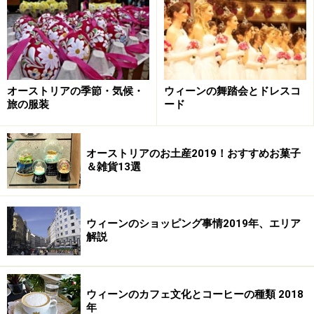
ペアダンスを踊るデビュタントたち(Copyright 2013 KLUB
DER WIENER KAFFEEHAUSBESITZER)
ウィーンの舞踏会は今なお王宮や学友協会など、非常に
オーストリアの季節・気候・
ウィーンの舞踏会とドレスコ
格式高い場で催されることが多く、また貴族文化の名残
旅の服装
ード
として、厳格なドレスコードが定められていることがほ
とんどです。詳しくはドレスコードの記事で別途紹介し
オーストリアのお土産2019！おすすめお菓子
ますが、男性は燕尾服やタキシード、女性はボールガウ
＆雑貨13選
ンと呼ばれる舞踏会用ドレスやロング・イブニングドレ
スなどを着用して参加します。
ウィーンのショッピング事情2019年、エリア
解説
こちらの社交のルールとして、舞踏会やパーティーとい
ったオケージョンには、基本的に男女のペアで参加しま
す。一人での参加も可能ですが、エスコートする、また
ウィーンのカフェ文化とコーヒーの種類 2018
はされるパートナーがいた方が、より舞踏会の醍醐味を
年