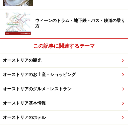
味わえることでしょう。また旅行社などによっては、パ
ートナーを有料で手配してくれる場合もあるようです。
ウィーンのトラム・地下鉄・バス・鉄道の乗り
方
舞踏会のチケット入手方法
この記事に関連するテーマ
まずは、自分の旅行日程や嗜好に合った舞踏会を見つけ
て、チケットを申し込みます（記事後半に主な舞踏会の
オーストリアの観光
一覧を紹介していますのでご参照ください）。チケット
の入手方法は舞踏会によって異なりますが、ウィーン市
オーストリアのお土産・ショッピング
内の指定されたチケットオフィスで直接購入したり、オ
ンライン、E-mail、FAX、郵便などでも受け付けていま
オーストリアのグルメ・レストラン
す。
オーストリア基本情報
チケットの販売は、オペラ座の舞踏会は開催日の約一年
オーストリアのホテル
前から、ウィーン・フィルハーモニーの舞踏会は開催日
の十日前からなど、開始時期はさまざま。ただし、最近