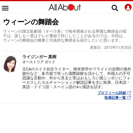
ウィーンの舞踏会
ウィーンの国立歌劇場（オペラ座）で毎冬開催される華麗な舞踏会の様
子は、誰しも一度はテレビ番組で目にしたことがあるのでは。今回は、
ウィーンの舞踏会の概要と代表的な舞踏会を紹介したいと思います。
更新日：
2013年11月25日
ライジンガー 真樹
オーストリア ガイド
元CAのスイス在住ライター。南米留学やフライトの合間の海外
旅行など、多方面で培った国際経験を活かして、外国人の不可
思議な言動や、外から見ると実はおもしろい国ニッポンにフォ
ーカスしたカルチャーショック解説記事を主に執筆。日本語・
英語・ドイツ語・スペイン語の4ヶ国語を話す。
プロフィール詳細
執筆記事一覧