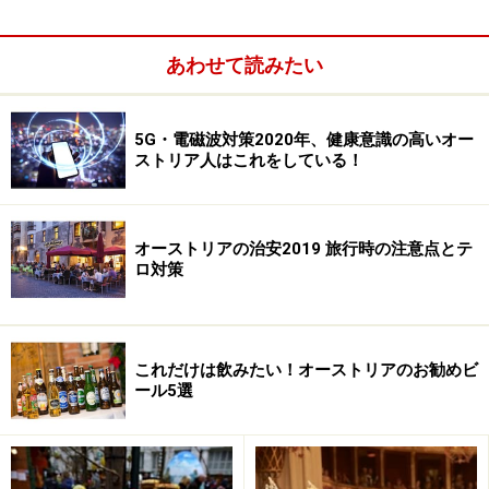
あわせて読みたい
5G・電磁波対策2020年、健康意識の高いオー
ストリア人はこれをしている！
ウィーンでは現在もその社交文化が連綿と受け継がれ、
オーストリアの治安2019 旅行時の注意点とテ
ロ対策
毎年舞踏会が開催されるに至っています。なかには旅行
者でも参加できるものもあるので、ご紹介していきま
す。
これだけは飲みたい！オーストリアのお勧めビ
ール5選
舞踏会に参加するには……ドレスコードとパ
ートナー