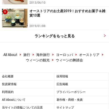
2013/06/10
と言う人でも心配は無用。ウィーンの舞踏会は基本的に
オーストリアのお土産2019！おすすめお菓子＆雑
はウィンナワルツを筆頭とするペアダンスを楽しむ場で
5
貨13選
すが、入場した後は社交に花を咲かせたり、ダンスに勤
しむ紳士淑女を見て楽しんでいるだけでもOKです。でも
2019/01/08
どうしても舞踏会でワルツを踊りたい！という人は、事
ランキングをもっと見る
前に本場のダンス学校に通ってみるのも手。
Elmayer Tanzschule/エルマイヤー・ダンススクール
（サ
>
>
>
>
>
All About
旅行
海外旅行
ヨーロッパ
オーストリア
イトは日本語）
>
ウィーンの観光
ウィーンの舞踏会
1919年創立のウィーンの名門ダンス学校、エルマイヤ
ー。日本語での問い合わせやレッスンも可。
会社概要
採用情報
投資家情報
広告掲載
利用規約
プライバシーポリシー
舞踏会の開催時期
All Aboutについて
著作権・商標・免責
当サイトの情報についての注意
サイトマップ