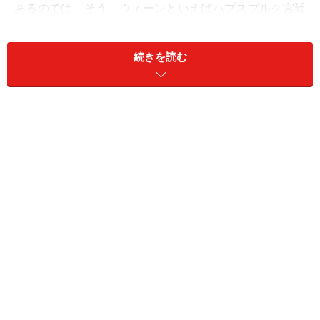
あるのでは。そう、ウィーンといえばハプスブルク宮廷
文化から花開いた音楽の都であるだけでなく、舞踏会の
本場でもあるのです！
続きを読む
舞踏会とは
舞踏会とは、17世紀から18世紀にかけてヨーロッパの宮
廷で開催された、正式なダンスパーティのこと。こうし
た宮廷舞踏会は祭典や儀式の折には欠かせず、ハプスブ
ルクの帝都であったウィーンでも、社交の場として貴族
たちの間で親しまれていました。