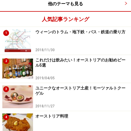
他のテーマも見る
はオフィシャルウェブサイトで気軽に入手できる舞踏会
も増えて、より便利になりました。
人気記事ランキング
ウィーンのトラム・地下鉄・バス・鉄道の乗り方
1
2018/11/30
これだけは飲みたい！オーストリアのお勧めビー
2
ル5選
2019/04/05
ユニークなオーストリア土産！モーツァルトクー
3
ゲル
2018/11/27
ワルツを踊れなくても大丈夫！
オーストリア料理
4
舞踏会にはぜひ参加してみたいけれど、でも踊れない……