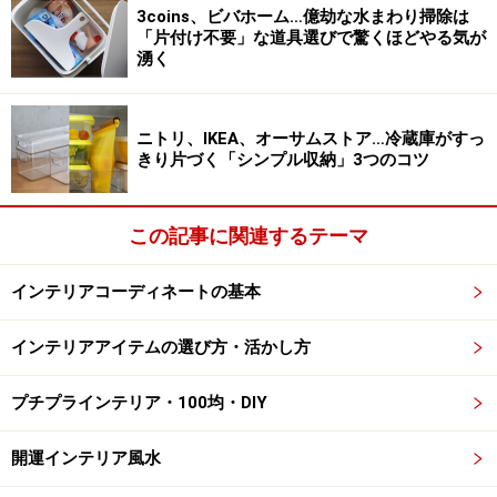
3coins、ビバホーム…億劫な水まわり掃除は
「片付け不要」な道具選びで驚くほどやる気が
次のページは
「イギリスのクラシカルな小花や薔薇のモ
湧く
チーフが大人気！
Cath Kidston| （キャスキッドソン）」
に続きます！
ニトリ、IKEA、オーサムストア…冷蔵庫がすっ
きり片づく「シンプル収納」3つのコツ
※記事内容は執筆時点のものです。最新の内容をご確認くださ
い。
この記事に関連するテーマ
インテリアコーディネートの基本
次のページへ
1
/
2
インテリアアイテムの選び方・活かし方
プチプラインテリア・100均・DIY
開運インテリア風水