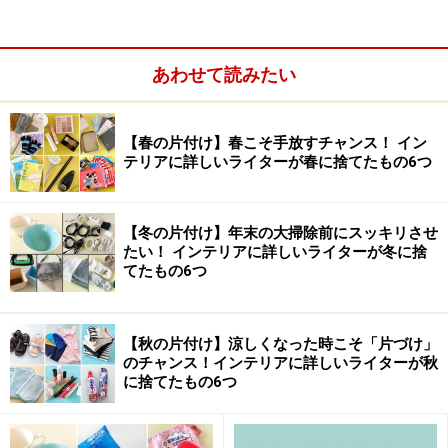
ップです。フラマンらしい秋冬シーズンのベッドルーム
は、グレーシュなプラムカラーの壁と深い褐色み紫のベ
ッドカバーが印象的な快適で暖かく絶妙なデザイン構成
あわせて読みたい
となっていました。居心地の良い豪華なバスローブとタ
オル、特に柔らかいベッドリネン、バスリネンやスロー
【春の片付け】春こそ手放すチャンス！ イン
とクッションなど豊富な商品群となっています。
テリアに詳しいライターが春に捨てたもの6つ
【冬の片付け】年末の大掃除前にスッキリさせ
たい！ インテリアに詳しいライターが冬に捨
てたもの6つ
【秋の片付け】涼しくなった時こそ「片づけ」
のチャンス！インテリアに詳しいライターが秋
に捨てたもの6つ