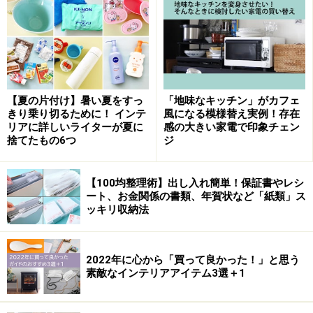
日本のウチノから世界のUCHNOへ！
UCHINO（ウチノ）
【夏の片付け】暑い夏をすっ
「地味なキッチン」がカフェ
きり乗り切るために！ インテ
風になる模様替え実例！存在
UCHINO（ウチノ）
リアに詳しいライターが夏に
感の大きい家電で印象チェン
捨てたもの6つ
ジ
“Flamant（フラマン）”の隣、メインステージで展示をし
ていたのが、日本のタオルメーカーUCHINO（ウチノ）
【100均整理術】出し入れ簡単！保証書やレシ
です。1937年創立の日本のUCHINO（ウチノ）のタオル
ート、お金関係の書類、年賀状など「紙類」ス
ッキリ収納法
は、日本だけではなく、パリのデパート「ボンマルシ
ェ」、ロンドンの「ハロッズ」、「コンランショップ」
にも置かれるほど品質とデザインに優れ、国際的に認め
2022年に心から「買って良かった！」と思う
られている「ウチノのタオル」です。「Maison &
素敵なインテリアアイテム3選＋1
Objet」（メゾン・エ・オブジェ）に11回目の出展とい
う実力派です。