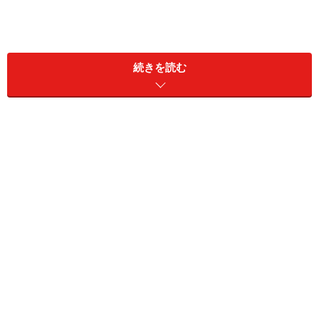
続きを読む
Flamant textileのベッドルーム
通常のようにHall-5Bの会場で、トーン別に部屋をつくり
を展開している “Flamant（フラマン）”ですが、今回はホ
ームリネンだけが特別にHall-2の前面ステージ
で“FLAMANT textile（フラマン・テキスタイル）”として
展示されていました。“Flamant（フラマン）”は1978年に
設立、べルギーを拠点に、生活を彩るすべての商品をト
ータルにコーディネートしているホームインテリアショ