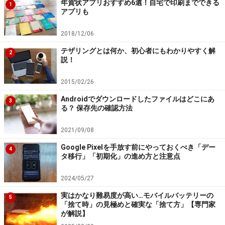
年賀状アプリおすすめ6選！自宅で印刷までできる
1
アプリも
2018/12/06
テザリングとは何か、初心者にもわかりやすく解
2
説！
2015/02/26
Androidでダウンロードしたファイルはどこにあ
3
る？ 保存先の確認方法
2021/09/08
Google Pixelを手放す前にやっておくべき「デー
4
タ移行」「初期化」の進め方と注意点
2024/05/27
実はかなり難易度が高い…モバイルバッテリーの
5
「捨て時」の見極めと確実な「捨て方」【専門家
が解説】