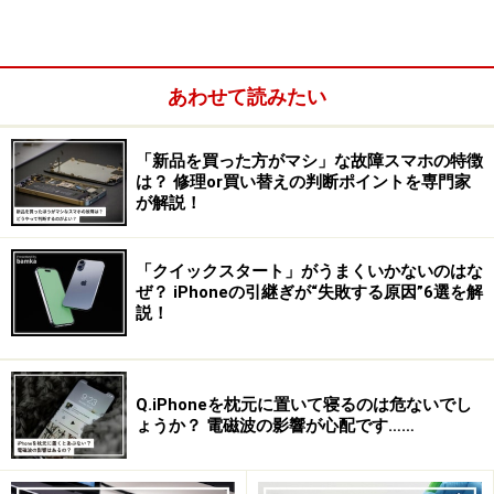
トの部類に入るのですが、ファブレットというより「ノ
ート」という新しいジャンルの端末と考える方が良いか
もしれません。手書きメモ機能は、一度使いだすと、仕
あわせて読みたい
事でもプライベードでも手放す事ができなくなる機能
で、GALAXY Noteシリーズファンは根強いものがありま
す。
「新品を買った方がマシ」な故障スマホの特徴
は？ 修理or買い替えの判断ポイントを専門家
が解説！
さて、そのGALAXY Noteシリーズの最新版のGALAXY
Note 3は、NTTドコモとauより発売になっています。
今
「クイックスタート」がうまくいかないのはな
回は、NTTドコモ版のGALAXY Note 3（SC-01F）をお借
ぜ？ iPhoneの引継ぎが“失敗する原因”6選を解
説！
りしましたので、写真でご紹介します。
※記事内容は執筆時点のものです。最新の内容をご確認くださ
Q.iPhoneを枕元に置いて寝るのは危ないでし
い。
ょうか？ 電磁波の影響が心配です……
※機種やOSのバージョンによって画面表示、操作方法が異なる可
能性があります。