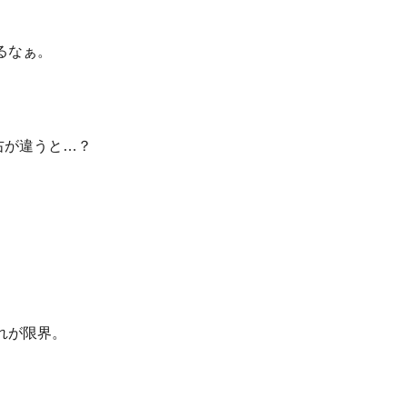
るなぁ。
。
れが限界。