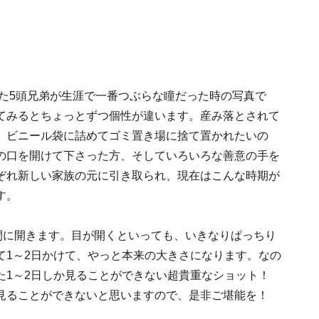
った5頭兄弟が生涯で一番つぶらな瞳だった時の写真で
てみるとちょっとずつ個性が違います。産み落とされて
、ビニール袋に詰めてゴミ置き場に捨て置かれたいの
の口を開けて下さった方、そしていろいろな善意の手を
ぞれ新しい家族の元に引き取られ、現在はこんな時期が
す。
間に開きます。目が開くといっても、いきなりぱっちり
て1～2日かけて、やっと本来の大きさになります。なの
た1～2日しか見ることができない超貴重なショット！
見ることができないと思いますので、是非ご堪能を！