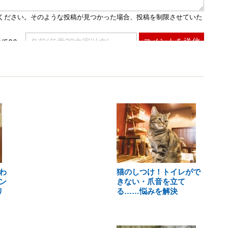
わ
猫のしつけ！トイレがで
ン
きない・爪音を立て
リ
る……悩みを解決