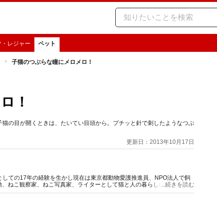
ツ・レジャー
ペット
子猫のつぶらな瞳にメロメロ！
メロ！
子猫の目が開くときは、たいてい目頭から。プチッと針で刺したようなつぶ
更新日：2013年10月17日
としての17年の経験を生かし現在は東京都動物愛護推進員、NPO法人で飼
動、ねこ観察家、ねこ写真家、ライターとして猫と人の暮らしに役立つ情報
...続きを読む