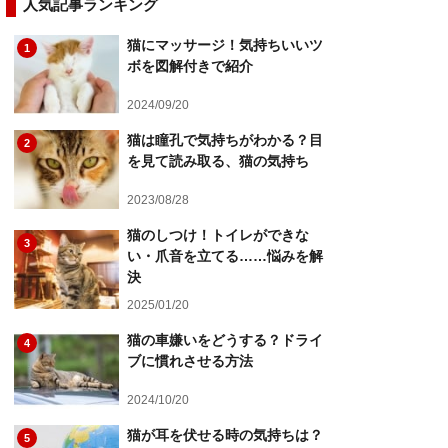
人気記事ランキング
猫にマッサージ！気持ちいいツ
1
ボを図解付きで紹介
2024/09/20
猫は瞳孔で気持ちがわかる？目
2
を見て読み取る、猫の気持ち
2023/08/28
猫のしつけ！トイレができな
3
い・爪音を立てる……悩みを解
決
2025/01/20
猫の車嫌いをどうする？ドライ
4
ブに慣れさせる方法
2024/10/20
猫が耳を伏せる時の気持ちは？
5