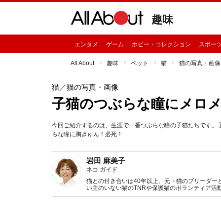
趣味
エンタメ
ゲーム
ホビー・コレクション
スポー
All About
趣味
ペット
猫
猫の写真・画像
猫
／猫の写真・画像
子猫のつぶらな瞳にメロ
今回ご紹介するのは、生涯で一番つぶらな瞳の子猫たちです。
らな瞳に胸きゅん！必死！
岩田 麻美子
ネコ ガイド
猫との付き合いは40年以上。元・猫のブリーダー
い主のいない猫のTNRや保護猫のボランティア活
を発信中！