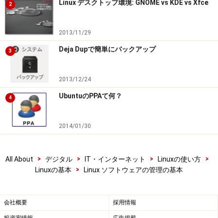
Linux デスクトップ環境: GNOME vs KDE vs Xfce
2
2013/11/29
Deja Dupで簡単にバックアップ
3
2013/12/24
UbuntuのPPAて何？
4
2014/01/30
>
>
>
>
All About
デジタル
IT・インターネット
Linuxの使い方
>
Linuxの基本
Linux ソフトウェアの管理の基本
会社概要
採用情報
投資家情報
広告掲載