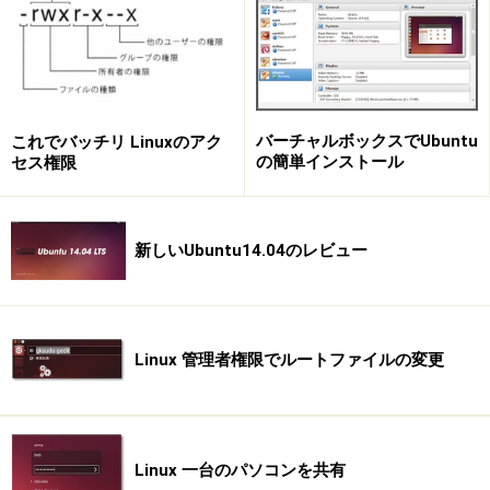
パスワードの入力
バーチャルボックスでUbuntu
これでバッチリ Linuxのアク
の簡単インストール
セス権限
パスワードを入力すると自動的にインストールが始まり
ます。インストールが終わると緑のチェックマークが付
き、無事インストールされたことを知らせてくれます。
新しいUbuntu14.04のレビュー
また、デスクトップ左側のランチャーにアイコンが追加
され、すぐにアプリを使うことができます。
Linux 管理者権限でルートファイルの変更
GPartedのインストール完了
Linux 一台のパソコンを共有
※記事内容は執筆時点のものです。最新の内容をご確認くださ
い。