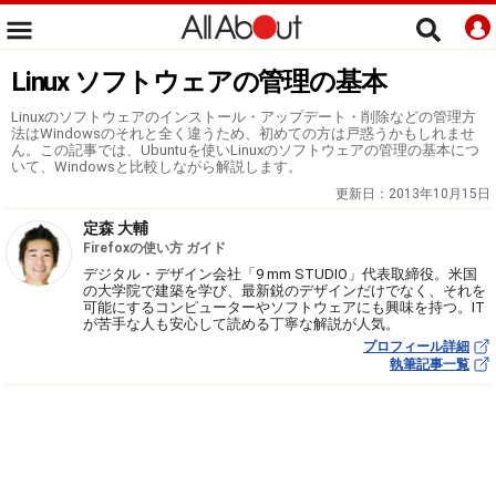
Linux ソフトウェアの管理の基本
Linuxのソフトウェアのインストール・アップデート・削除などの管理方
法はWindowsのそれと全く違うため、初めての方は戸惑うかもしれませ
ん。この記事では、Ubuntuを使いLinuxのソフトウェアの管理の基本につ
いて、Windowsと比較しながら解説します。
更新日：
2013年10月15日
定森 大輔
Firefoxの使い方 ガイド
デジタル・デザイン会社「9 mm STUDIO」代表取締役。米国
の大学院で建築を学び、最新鋭のデザインだけでなく、それを
可能にするコンピューターやソフトウェアにも興味を持つ。IT
が苦手な人も安心して読める丁寧な解説が人気。
プロフィール詳細
執筆記事一覧