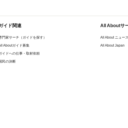
ガイド関連
All Abou
専門家サーチ（ガイドを探す）
All About ニュー
All Aboutガイド募集
All About Japan
ガイドへの仕事・取材依頼
国民の決断