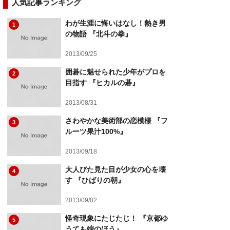
人気記事ランキング
わが生涯に悔いはなし！熱き男
1
の物語 『北斗の拳』
2013/09/25
囲碁に魅せられた少年がプロを
2
目指す 『ヒカルの碁』
2013/08/31
さわやかな美術部の恋模様 『フ
3
ルーツ果汁100%』
2013/09/18
大人びた見た目が少女の心を壊
4
す 『ひばりの朝』
2013/09/02
怪奇現象にたじたじ！ 『京都ゆ
5
うても端のほう』