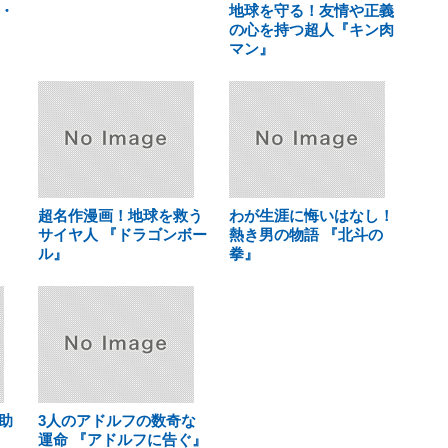
・
地球を守る！友情や正義
の心を持つ超人『キン肉
マン』
超名作漫画！地球を救う
わが生涯に悔いはなし！
サイヤ人 『ドラゴンボー
熱き男の物語 『北斗の
ル』
拳』
助
3人のアドルフの数奇な
白
運命 『アドルフに告ぐ』