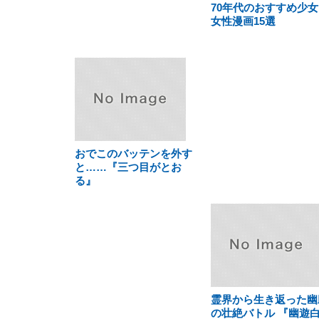
70年代のおすすめ少女
女性漫画15選
おでこのバッテンを外す
と……『三つ目がとお
る』
霊界から生き返った幽
の壮絶バトル 『幽遊