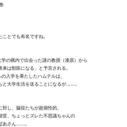
巻
たことでも有名ですね。
大学の構内で出会った謎の教授（漆原）から
将来は獣医になる」と予言される。
への入学を果たしたハムテルは、
ちと大学生活を送ることになるが……。
に対し、脇役たちが超個性的。
階堂、ちょっとズレた不思議ちゃんの
ばあさん……。