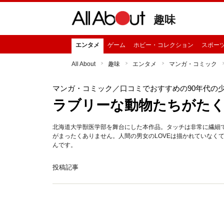
趣味
エンタメ
ゲーム
ホビー・コレクション
スポー
All About
趣味
エンタメ
マンガ・コミック
マンガ・コミック
／口コミでおすすめの90年代の
ラブリーな動物たちがた
北海道大学獣医学部を舞台にした本作品。タッチは非常に繊細で
がまったくありません。人間の男女のLOVEは描かれていなく
んです。
投稿記事