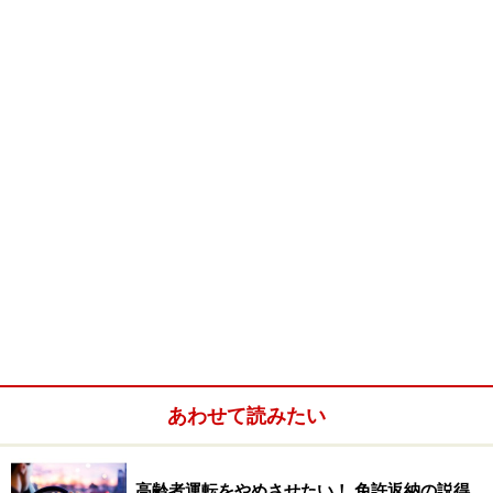
3.実技試験は免除研修で
介護福祉士の試験は実技で落ちる場合が殆どであるの
で、実技免除の研修を受けたほうが絶対にいいです。お
金はかかりますが（4,5万くらい）、介護福祉士の試験を
取りたいなら実技は免除で。実技免除の講習はすぐに定
員オーバーとなる場合もありますので、早めに申し込ん
だほうがいいと思います。
あわせて読みたい
4.普段から研修に行くよう心掛ける
高齢者運転をやめさせたい！ 免許返納の説得
介護の仕事は資格を取るまでの勉強は時間数が少ないこ