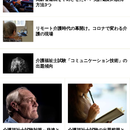
方法3つ
ともあり、なかなか理解できないことが多いです。また
医学や介護学などの勉強は、実際の現場と学問的な知見
とが自分の中で一致するまでには何もしなければかなり
リモート介護時代の幕開け。コロナで変わる介
時間がかかります。ですから日頃から職場の研修や自主
護の現場
的な勉強会などに積極的に参加したほうがいいと思いま
す。そのたびに介護技術などの本を読み返しておくほう
がいいと思います。
介護福祉士試験「コミュニケーション技術」の
出題傾向
介護福祉士試験対策～発達と
介護福祉士試験の出題範囲と