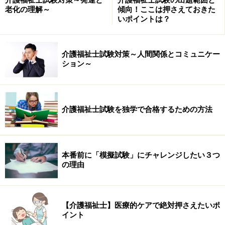
老化の理解～
傾向！ここは押さえておきた
いポイントは？
介護福祉士試験対策～人間関係とコミュニケー
5.医学・法律に関する本を読んでおく
ション～
介護職で一番苦手なのは医学関連と介護保険法などの法
律関係の知識です。また介護福祉士はこれらのことがよ
介護福祉士試験を独学で合格するための方法
く理解できないといけないと思われていますので、ぜひ
医学・介護の法律を勉強しておいたほうがいいです。
本番前に「模擬試験」にチャレンジしたい３つ
※記事内容は執筆時点のものです。最新の内容をご確認くださ
の理由
い。
【介護福祉士】医療的ケアで絶対押さえたいポ
イント