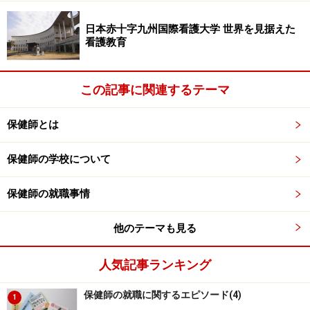
＊実際、高知で看護師をしている私の従姉もかつて映画
を観た記憶があると話していました。
日本赤十字九州国際看護大学 世界を見据えた
看護教育
私が取材した方のなかには、子供の頃に孤島の太陽の映
画を観たことで保健師を志し、実際に自分が沖の島の担
この記事に関連するテーマ
当になった方もいました。今はさすがに駐在制度はなく
なり、宿毛の市街から定期的に船で通いながらの保健活
保健師とは
動をしていますが、島での活動はまず歩き回り、出会う
人々に声をかけていくというスタイルです。まさに、こ
保健師の学校について
れぞ保健師の原点となる活動ですね。大先輩である、荒
保健師の就職事情
木初子さんの活動は今もしっかり受け継がれているとい
うわけです。
他のテーマも見る
人気記事ランキング
駐在経験者の声は貴重
保健師の就職に関するエピソード(4)
1
高知県の駐在保健婦制度の廃止は1997年と比較的最近の