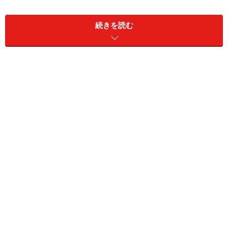
そこに駐在保健婦として赴任したのが、この島の出身で
ある荒木初子さんでした。
続きを読む
お世辞にも良いといえない衛生状態をなんとかしなけれ
ばいけない！ 荒木さんは島民たちに保健衛生の大切さを
説くと同時に、寝る間を惜しんで島の衛生環境の改善に
力を尽くしました。結果、フィラリアの発症率や乳児死
亡率は劇的に下げることに成功したのです。