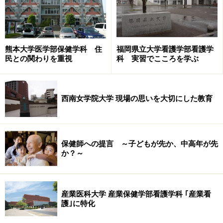
高知県宿毛市の離島、沖の島
小説が出版された翌年、1968(昭和43)年には映画化もさ
れ、日活映画『孤島の太陽』としても公開されていま
熊本大学医学部保健学科 住
福岡県立大学看護学部看護学
す。主演は樫山文枝、ほかに宇野重吉、勝呂誉、前田
民との関わりを重視
科 実習でこころを学ぶ
吟、芦川いづみなど、当時の映画界を代表するそうそう
たるメンバー。影響力は大きく、駐在保健婦の活動がど
西南女学院大学 現場の思いを大切にした教育
のようなものか、多くの人が知りました。また、後にテ
レビドラマとしても発表され、小林千登勢が主演。ほか
に音羽信子、小坂一也、宮口精二なども出演していま
す。
保健師への提言 ～子どもが先か、中高年が先
か？～
残念ながらこれらの作品はビデオやDVD化されていない
ようで、レンタルなどで観ることはできません。しか
産業医科大学 産業保健学部看護学科 ｢産業看
し、地元ではイベントで特別上映会をすることもあるよ
護｣に特化
うで、他県の方に比べると認知度は高いといえます。