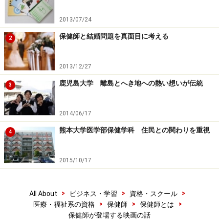
廃止だったため、県の保健師のなかかには駐在保健婦経
2013/07/24
験者も何名か残っています。そのひとり、昭和50年代の
沖の島に駐在した経験を持つＮさんに当時のお話を聞く
保健師と結婚問題を真面目に考える
2
と、
島は階段が多く歩くのも大変だったこと。フィラリ
ア健診は当時も行われていて、夜中の血液にしか反応が
2013/12/27
でないということで、本当に夜中の血液採取をしたこ
鹿児島大学 離島とへき地への熱い想いが伝統
3
と。難産で島から外に運び出したい患者がいたのに、海
が時化ていて大変な苦労をしたこと
、などの経験を語っ
2014/06/17
てくれました。
熊本大学医学部保健学科 住民との関わりを重視
4
実習経験がほとんどない大卒保健師が増えている今、こ
うしたベテランたちが足で稼いだ経験をしっかり受け継
2015/10/17
いでもらえるような教育体制がもっともっと充実されれ
ばいいですね。そして、これから保健師を目指そうとし
>
>
>
All About
ビジネス・学習
資格・スクール
ている方、すでに保健師だけどやりがいを見失いかけて
>
>
>
医療・福祉系の資格
保健師
保健師とは
いる方は、こうした経験談を話してくれる方に苦労して
保健師が登場する映画の話