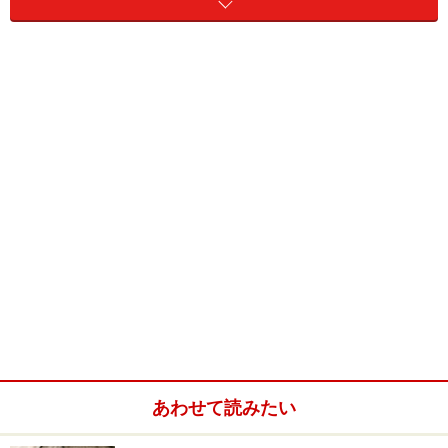
大学病院で診察・出産・一か月健診までお世話になりま
した。
手術前日から入院、食事抜きでした。
当日は麻酔をかけて30分もしないうちに赤ちゃんは誕
生。
その後の処置の方が1時間ほどかかったかも。
やはり子宮収縮剤の投与で翌日まで激痛で悶えていまし
た。
あわせて読みたい