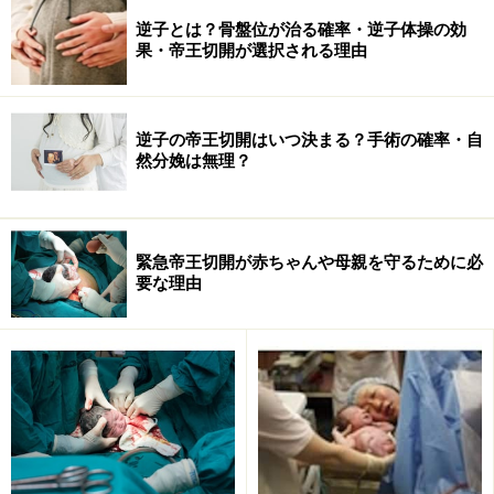
逆子とは？骨盤位が治る確率・逆子体操の効
果・帝王切開が選択される理由
費用は63万円（5人部屋）、10日間入院でした。
逆子の帝王切開はいつ決まる？手術の確率・自
然分娩は無理？
※現在出産育児一時金は直接支払制度がありますし、高
額療養費限度額認定証も職場から頂いて窓口へ提出すれ
ば精算時に支払う額はかなりおさえられます。
緊急帝王切開が赤ちゃんや母親を守るために必
要な理由
また生命保険で支払適用になるものもありますのでチェ
ックされるといいでしょう。
※記事内容は執筆時点のものです。最新の内容をご確認くださ
い。
※妊娠中の症状には個人差があります。記事内容は執筆者個人の
見解によるものであり、全ての方への有効性を保証するものでは
ありません。体の不調を感じた場合は、適切な医療機関での受診
をおすすめいたします。当サイトで提供する情報に基づいて被っ
たいかなる損害についても、当社、各ガイド、その他当社と契約