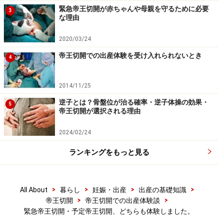
緊急帝王切開が赤ちゃんや母親を守るために必要
3
な理由
2020/03/24
帝王切開での出産体験を受け入れられないとき
4
2014/11/25
逆子とは？骨盤位が治る確率・逆子体操の効果・
5
帝王切開が選択される理由
2024/02/24
ランキングをもっと見る
>
>
>
>
All About
暮らし
妊娠・出産
出産の基礎知識
>
>
帝王切開
帝王切開での出産体験談
緊急帝王切開・予定帝王切開、どちらも体験しました。