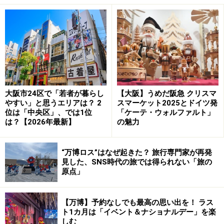
※データは記事公開時点のものです。
るるぶ大阪'14 (国内シリーズ)
大阪市24区で「若者が暮らし
【大阪】うめだ阪急 クリスマ
やすい」と思うエリアは？ 2
スマーケット2025とドイツ発
位は「中央区」、では1位
「ケーテ・ウォルファルト」
は？【2026年最新】
の魅力
“万博ロス”はなぜ起きた？ 旅行専門家が再発
見した、SNS時代の旅では得られない「旅の
原点」
Amazonで見る
【万博】予約なしでも最高の思い出を！ ラス
ト1カ月は「イベント＆ナショナルデー」を楽
るるぶ今田知らない大阪グルメ (JTBのムック)
しむ