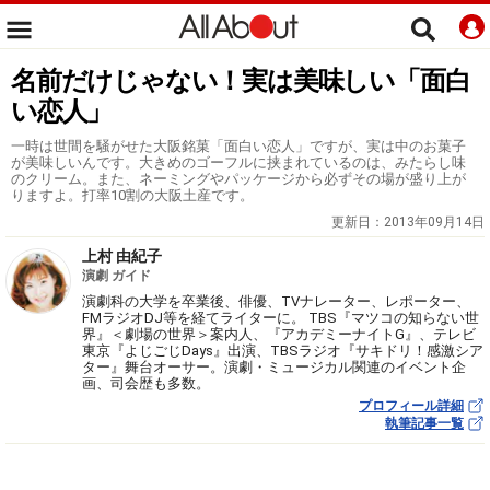
名前だけじゃない！実は美味しい「面白
い恋人」
一時は世間を騒がせた大阪銘菓「面白い恋人」ですが、実は中のお菓子
が美味しいんです。大きめのゴーフルに挟まれているのは、みたらし味
のクリーム。また、ネーミングやパッケージから必ずその場が盛り上が
りますよ。打率10割の大阪土産です。
更新日：
2013年09月14日
上村 由紀子
演劇 ガイド
演劇科の大学を卒業後、俳優、TVナレーター、レポーター、
FMラジオDJ等を経てライターに。 TBS『マツコの知らない世
界』＜劇場の世界＞案内人、『アカデミーナイトG』、テレビ
東京『よじごじDays』出演、TBSラジオ『サキドリ！感激シア
ター』舞台オーサー。演劇・ミュージカル関連のイベント企
画、司会歴も多数。
プロフィール詳細
執筆記事一覧