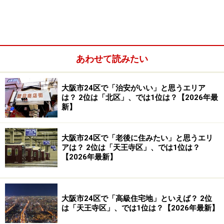
る、打率10割の大阪土産。
16枚入っているとオフィス内で分けて頂く時も丁度良い
のではないかと。
あわせて読みたい
新大阪駅のKIOSKでも扱っていますので、お土産を買う
時間がない時にも
大阪市24区で「治安がいい」と思うエリア
あせらず購入でき、色々な意味で重宝しています。お薦
は？ 2位は「北区」、では1位は？【2026年最
めですよ！
新】
大阪市24区で「老後に住みたい」と思うエリ
■面白い恋人
アは？ 2位は「天王寺区」、では1位は？
【2026年最新】
メーカー：株式会社よしもと倶楽部
価格：16枚 1050円
購入可能場所：なんばグランド花月の売店や新大阪駅の
大阪市24区で「高級住宅地」といえば？ 2位
KIOSKなど
は「天王寺区」、では1位は？【2026年最新】
HP：
www.yoshimotoclub.co.jp/index.php