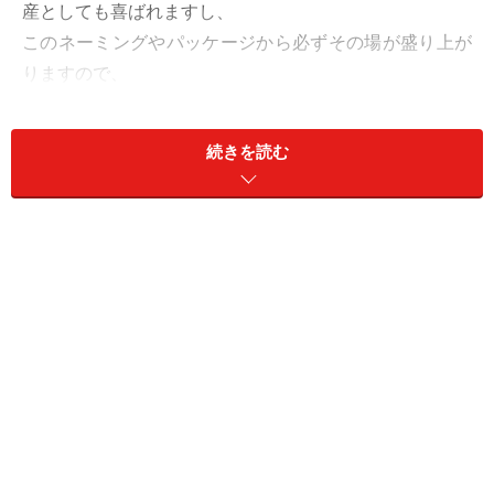
産としても喜ばれますし、
このネーミングやパッケージから必ずその場が盛り上が
りますので、
新大阪駅から新幹線に乗る前に私は必ず購入します。大
きさはソコソコですが、
続きを読む
重量的には軽めなのも高ポイント。帰りの荷物が余りに
も重いと持ち運びが大変ですので。
■
お土産を渡してみて
基本的に皆さん「うわあ、ナニコレ！」と驚きつつ笑っ
て下さいます。
人によってはその場でスマホ撮影会が始まったり。で、
一口食べて「あ、美味しい！」
はい、こちらの思惑通りの反応、ありがとうございま
す！ 会話が弾むという意味でも、
肝心の味がGood！という点でもほぼ100%喜んで頂け