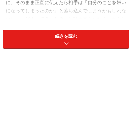
に、そのまま正直に伝えたら相手は「自分のことを嫌い
になってしまったのか」と落ち込んでしまうかもしれな
いし、「どうして？」と相手に詰め寄られたら、さらに
墓穴を掘ってしまうかもしれません。
続きを読む
そんなときは嘘も方便。「残業続きで疲れているから」
と言って仕切り直ししたほうが、自分にとっても相手に
とっても平和な結果になります。
また、恋人のことを否定するつもりじゃなくても、相手
の欠点を指摘するときは、正直すぎるとカドがたつも
の。「どうせ私ブスだし」と卑下する恋人に（たとえ冗
談交じりだとしても）「そうだね、確かにブスだ」など
と言うのは、あまりにデリカシーがありません。幼稚な
振る舞いをする恋人に「だからアンタはガキなのよ」と
言ったら、無用なケンカを勃発させるだけ。