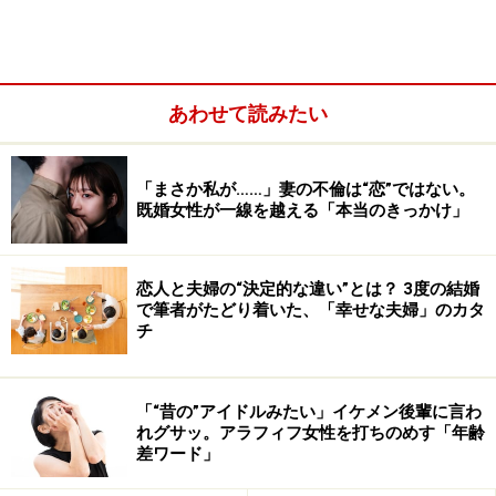
思うことをそのまま伝えればいいというものではありま
せん。それは素直というより「バカ正直」の類。言葉に
はいろいろな表現方法があります。オブラートに包んで
あわせて読みたい
伝える思いやりも、愛情のうちですよ。
※記事内容は執筆時点のものです。最新の内容をご確認くださ
「まさか私が……」妻の不倫は“恋”ではない。
い。
既婚女性が一線を越える「本当のきっかけ」
次のページへ
1
/
2
恋人と夫婦の“決定的な違い”とは？ 3度の結婚
で筆者がたどり着いた、「幸せな夫婦」のカタ
チ
「“昔の”アイドルみたい」イケメン後輩に言わ
れグサッ。アラフィフ女性を打ちのめす「年齢
差ワード」