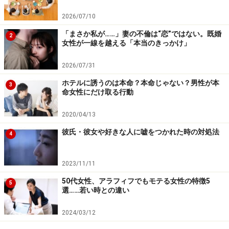
2026/07/10
「まさか私が……」妻の不倫は“恋”ではない。既婚
2
女性が一線を越える「本当のきっかけ」
2026/07/31
ホテルに誘うのは本命？本命じゃない？男性が本
3
命女性にだけ取る行動
2020/04/13
彼氏・彼女や好きな人に嘘をつかれた時の対処法
4
2023/11/11
50代女性、アラフィフでもモテる女性の特徴5
5
選……若い時との違い
2024/03/12