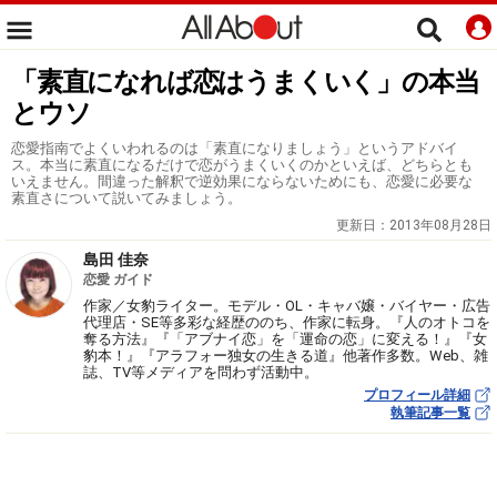
「素直になれば恋はうまくいく」の本当
とウソ
恋愛指南でよくいわれるのは「素直になりましょう」というアドバイ
ス。本当に素直になるだけで恋がうまくいくのかといえば、どちらとも
いえません。間違った解釈で逆効果にならないためにも、恋愛に必要な
素直さについて説いてみましょう。
更新日：
2013年08月28日
島田 佳奈
恋愛 ガイド
作家／女豹ライター。モデル・OL・キャバ嬢・バイヤー・広告
代理店・SE等多彩な経歴ののち、作家に転身。『人のオトコを
奪る方法』『「アブナイ恋」を「運命の恋」に変える！』『女
豹本！』『アラフォー独女の生きる道』他著作多数。Web、雑
誌、TV等メディアを問わず活動中。
プロフィール詳細
執筆記事一覧