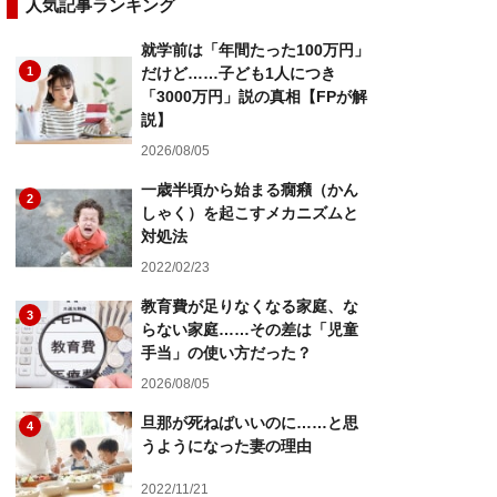
人気記事ランキング
就学前は「年間たった100万円」
1
だけど……子ども1人につき
「3000万円」説の真相【FPが解
説】
2026/08/05
一歳半頃から始まる癇癪（かん
2
しゃく）を起こすメカニズムと
対処法
2022/02/23
教育費が足りなくなる家庭、な
3
らない家庭……その差は「児童
手当」の使い方だった？
2026/08/05
旦那が死ねばいいのに……と思
4
うようになった妻の理由
2022/11/21