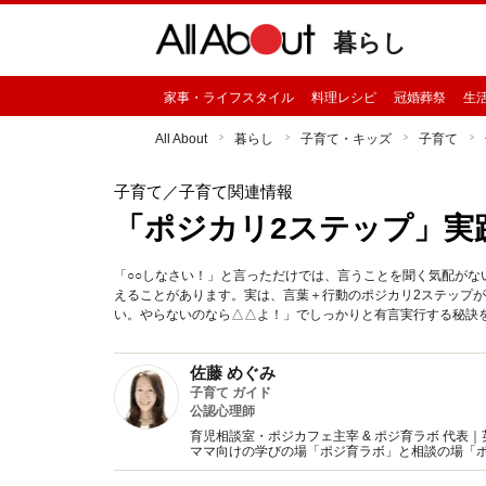
暮らし
家事・ライフスタイル
料理レシピ
冠婚葬祭
生
All About
暮らし
子育て・キッズ
子育て
子育て
／子育て関連情報
「ポジカリ2ステップ」実
「○○しなさい！」と言っただけでは、言うことを聞く気配がな
えることがあります。実は、言葉＋行動のポジカリ2ステップが
い。やらないのなら△△よ！」でしっかりと有言実行する秘訣
佐藤 めぐみ
子育て ガイド
公認心理師
育児相談室・ポジカフェ主宰 & ポジ育ラボ 代表
ママ向けの学びの場「ポジ育ラボ」と相談の場「ポ
マが自分の心のケアを学べる「ポジ育クラブ」を