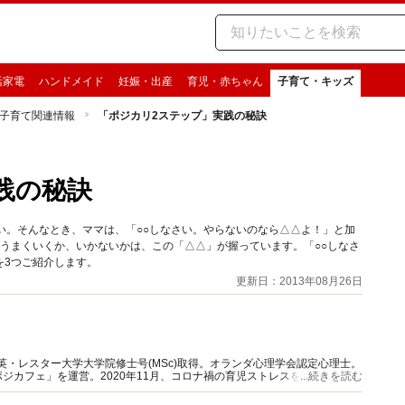
活家電
ハンドメイド
妊娠・出産
育児・赤ちゃん
子育て・キッズ
子育て関連情報
「ポジカリ2ステップ」実践の秘訣
践の秘訣
い。そんなとき、ママは、「○○しなさい。やらないのなら△△よ！」と加
うまくいくか、いかないかは、この「△△」が握っています。「○○しなさ
を3つご紹介します。
更新日：2013年08月26日
｜英・レスター大学大学院修士号(MSc)取得。オランダ心理学会認定心理士。
ジカフェ」を運営。2020年11月、コロナ禍の育児ストレスを懸念し、マ
...続きを読む
スタート。現在、会員募集中です！