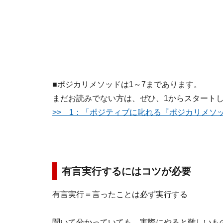
■ポジカリメソッドは1～7まであります。
まだお読みでない方は、ぜひ、1からスタート
>> 1：「ポジティブに叱れる『ポジカリメソ
有言実行するにはコツが必要
有言実行＝言ったことは必ず実行する
聞いて分かっていても、実際にやると難しいも