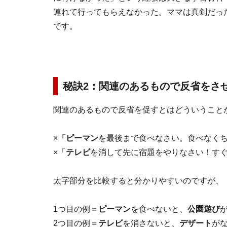
連れて行ってもらえなかった。ママは真剣だっ
です。
秘訣2：関連のあるもので反省をさ
関連のあるもので反省を促すとはどういうこと
×
「ピーマン
を最後まで食べなさい。食べなく
×「
テレビ
を消して先に宿題をやりなさい！す
太字部分を比較すると分かりやすいのですが、
1つ目の例＝
ピーマン
を食べないと、
公園遊び
2つ目の例＝
テレビ
を消さないと、
デザート
が