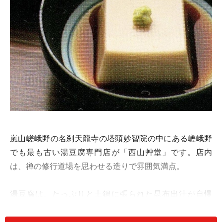
嵐山嵯峨野の名刹天龍寺の塔頭妙智院の中にある嵯峨野
でも最も古い湯豆腐専門店が「西山艸堂」です。店内
は、禅の修行道場を思わせる造りで雰囲気満点。
湯豆腐は、たっぷりと土鍋に張られた昆布出汁が自慢
で、豆腐は「森嘉」の嵯峨豆腐を用います。