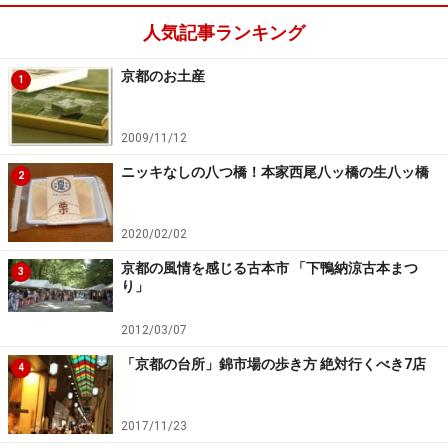
人気記事ランキング
京都のお土産
1
2009/11/12
ニッキなしの八つ橋！本家西尾八ッ橋の生八ッ橋
2
2020/02/02
京都の風情を感じる古本市 「下鴨納涼古本まつ
3
り」
2012/03/07
「京都の台所」錦市場の歩き方 絶対行くべき7店
4
2017/11/23