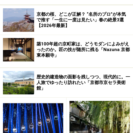
湯豆腐コースでお腹がいっぱいになったら、天龍寺を拝
観しましょう。天龍寺は、足利尊氏が後醍醐天皇の霊を
京都の桜、どこが正解？ “名所のプロ”が本気
慰めるために建てた禅寺で、嵐山や亀山を借景とする曹
で推す「一生に一度は見たい」春の絶景3選
【2026年最新】
源池庭園は見ごたえ十分です。
■西山艸堂
築100年超の京町家は、どうモダンによみがえ
ったのか。匠の技が随所に残る「Nazuna 京都
住所：京都府京都市左京区嵯峨天龍寺芦ノ馬場町63
東本願寺」
電番号話：075-861-1609
営業時間：11：30～17：00
定休日：水曜
歴史的建造物の面影を残しつつ、現代的に。一
人旅でゆったり訪れたい「京都市京セラ美術
館」
※データは記事公開時点のものです。
※記事内容は執筆時点のものです。最新の内容をご確認くださ
い。