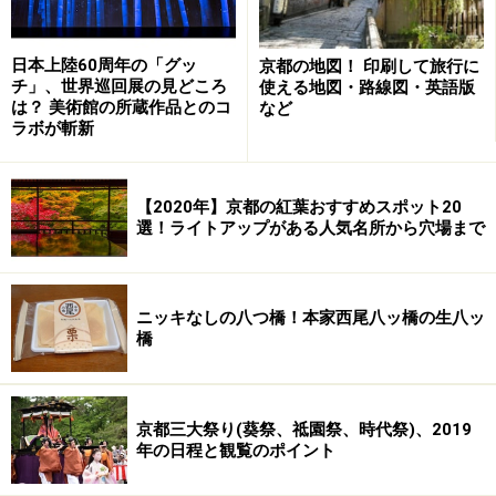
日本上陸60周年の「グッ
京都の地図！ 印刷して旅行に
チ」、世界巡回展の見どころ
使える地図・路線図・英語版
は？ 美術館の所蔵作品とのコ
など
ラボが斬新
【2020年】京都の紅葉おすすめスポット20
選！ライトアップがある人気名所から穴場まで
ニッキなしの八つ橋！本家西尾八ッ橋の生八ッ
橋
京都三大祭り(葵祭、祗園祭、時代祭)、2019
年の日程と観覧のポイント