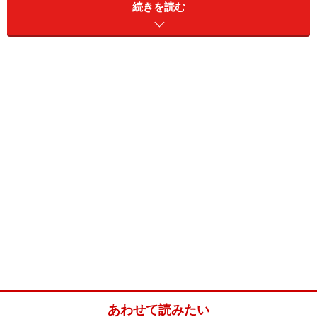
続きを読む
「森嘉」は言わずと知れた豆腐の名店。作家の檀一雄が
「日本を代表する数少ない食品のひとつ」と評するだけ
あり、実に滋味深い豆腐で、口に入れると、とろけてし
まいそうです。
湯豆腐の他に、前菜三種、オリジナルの豆腐の寿司、ヒ
ロウス、胡麻豆腐、さらに湯葉、山芋、ししとうなどの
精進揚げが色を添えます。
「西山艸堂」の湯豆腐コースは、湯豆腐を中心にした精
進料理。般若湯（お酒）をちびちびちやりながら楽しむ
と、結構なボリューム感があります。
あわせて読みたい