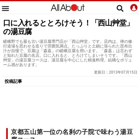
口に入れるととろけそう！「西山艸堂」
の湯豆腐
嵯峨野でも最も古い湯豆腐専門店が「西山艸堂」です。店内は、禅の修
行道場を思わせる造りで雰囲気満点。たっぷりと土鍋に張られた昆布出
汁が自慢で、豆腐は「森嘉」の嵯峨豆腐を用います。「森嘉」は言わず
と知れた豆腐の名店。口に入れると、とろけてしまいそうです。「西山
艸堂」の湯豆腐コースは、湯豆腐を中心にした精進料理。結構なボリュ
ーム感があります。
更新日：
2013年07月15日
投稿記事
京都五山第一位の名刹の子院で味わう湯豆