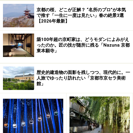
また、月毎に「季節の御膳」（5000円）として、その季
京都の桜、どこが正解？ “名所のプロ”が本気
節の旬の食材といもぼうがセットで味わえる御膳も用意
で推す「一生に一度は見たい」春の絶景3選
【2026年最新】
されています。
ちなみに7月は「祇園祭御膳」で鱧の落としと鮎の塩焼
築100年超の京町家は、どうモダンによみがえ
ったのか。匠の技が随所に残る「Nazuna 京都
きが付きます。
東本願寺」
■いもぼう平野家本家
住所：京都市東山区円山公園内
歴史的建造物の面影を残しつつ、現代的に。一
人旅でゆったり訪れたい「京都市京セラ美術
電話：075-525-0026
館」
営業時間：11：00～20：30
定休日：無休
HP：
www.imobou.com/
※データは記事公開時点のものです。