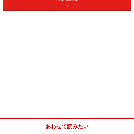
棒鱈から出る膠質がえび芋を包み込み煮崩れを防ぎま
す。
「いもぼう」は、理にかなった素材の出会いから生まれ
た京都のおばんざいなのです。
「平野家本家」では、最高の味を生み出す素材の選び
方、調理の仕方はもとより、気候や天気、温度や湿度、
素材ひとつひとつの様子を見極めて調理するために、い
もぼうの作り方は親から子へのみ伝授する一子相伝とさ
れます。
「いもぼう」の単品（1575円）もありますが、いもぼう
にとろろ海苔巻、小鉢などが付いた「花御膳」（3150
円）などの御膳がおすすめです。
あわせて読みたい