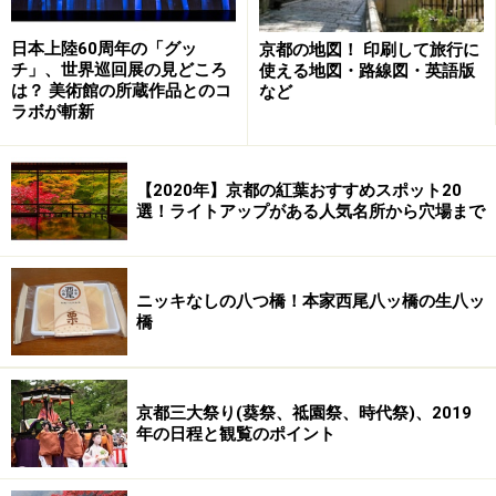
※記事内容は執筆時点のものです。最新の内容をご確認くださ
い。
日本上陸60周年の「グッ
京都の地図！ 印刷して旅行に
チ」、世界巡回展の見どころ
使える地図・路線図・英語版
は？ 美術館の所蔵作品とのコ
など
ラボが斬新
【2020年】京都の紅葉おすすめスポット20
選！ライトアップがある人気名所から穴場まで
ニッキなしの八つ橋！本家西尾八ッ橋の生八ッ
橋
京都三大祭り(葵祭、祗園祭、時代祭)、2019
年の日程と観覧のポイント