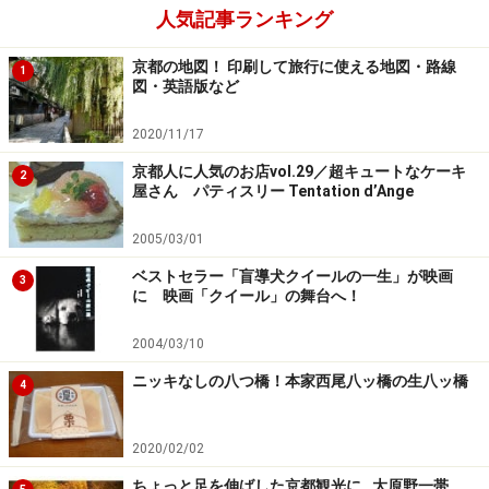
人気記事ランキング
京都の地図！ 印刷して旅行に使える地図・路線
1
図・英語版など
2020/11/17
京都人に人気のお店vol.29／超キュートなケーキ
2
屋さん パティスリー Tentation d’Ange
2005/03/01
ベストセラー「盲導犬クイールの一生」が映画
3
に 映画「クイール」の舞台へ！
2004/03/10
ニッキなしの八つ橋！本家西尾八ッ橋の生八ッ橋
4
2020/02/02
ちょっと足を伸ばした京都観光に…大原野一帯