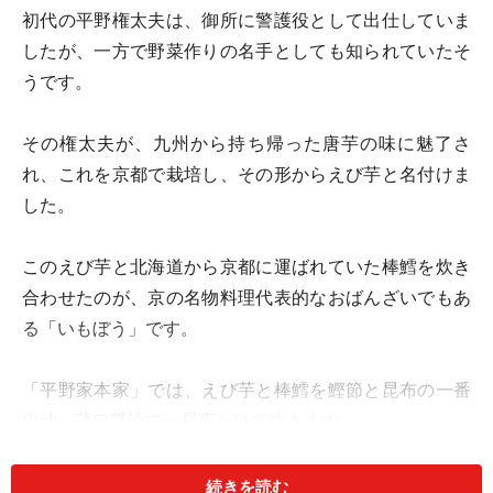
初代の平野権太夫は、御所に警護役として出仕していま
したが、一方で野菜作りの名手としても知られていたそ
うです。
その権太夫が、九州から持ち帰った唐芋の味に魅了さ
れ、これを京都で栽培し、その形からえび芋と名付けま
した。
このえび芋と北海道から京都に運ばれていた棒鱈を炊き
合わせたのが、京の名物料理代表的なおばんざいでもあ
る「いもぼう」です。
「平野家本家」では、えび芋と棒鱈を鰹節と昆布の一番
出汁、薄口醤油で一昼夜かけて炊きます。
えび芋から出る灰汁が、カチカチの棒鱈を柔らかくし、
続きを読む