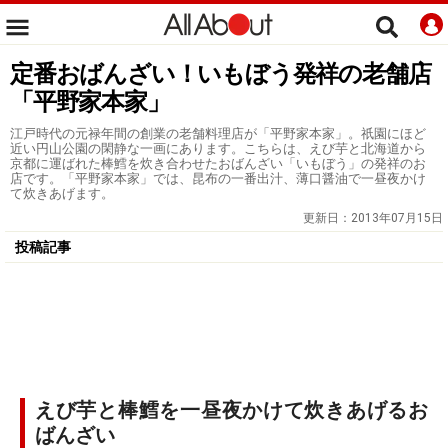
定番おばんざい！いもぼう発祥の老舗店
「平野家本家」
江戸時代の元禄年間の創業の老舗料理店が「平野家本家」。祇園にほど
近い円山公園の閑静な一画にあります。こちらは、えび芋と北海道から
京都に運ばれた棒鱈を炊き合わせたおばんざい「いもぼう」の発祥のお
店です。「平野家本家」では、昆布の一番出汁、薄口醤油で一昼夜かけ
て炊きあげます。
更新日：
2013年07月15日
投稿記事
えび芋と棒鱈を一昼夜かけて炊きあげるお
ばんざい