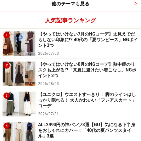
他のテーマも見る
人気記事ランキング
【やってはいけない7月のNGコーデ】太見えでだ
1
らしない印象に!? 40代の「夏ワンピース」NGポイ
ント3つ
2026/07/03
【やってはいけない8月のNGコーデ】熱中症のリ
2
スクも上がる!?「真夏に避けたい着こなし」NGポ
イント3つ
2026/08/03
【ユニクロ】ウエストすっきり！ 脚のラインはし
3
っかり隠れる！ 大人かわいい「フレアスカート」
コーデ
2026/07/31
ALL2990円の神パンツ3選【GU】気になる下半身
4
をおしゃれにカバー！「40代の夏パンツスタイ
ル」3選