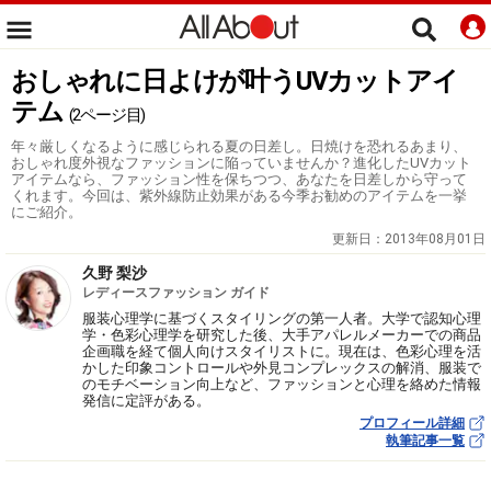
おしゃれに日よけが叶うUVカットアイ
テム
(2ページ目)
年々厳しくなるように感じられる夏の日差し。日焼けを恐れるあまり、
おしゃれ度外視なファッションに陥っていませんか？進化したUVカット
アイテムなら、ファッション性を保ちつつ、あなたを日差しから守って
くれます。今回は、紫外線防止効果がある今季お勧めのアイテムを一挙
にご紹介。
更新日：
2013年08月01日
久野 梨沙
レディースファッション ガイド
服装心理学に基づくスタイリングの第一人者。大学で認知心理
学・色彩心理学を研究した後、大手アパレルメーカーでの商品
企画職を経て個人向けスタイリストに。現在は、色彩心理を活
かした印象コントロールや外見コンプレックスの解消、服装で
のモチベーション向上など、ファッションと心理を絡めた情報
発信に定評がある。
プロフィール詳細
執筆記事一覧