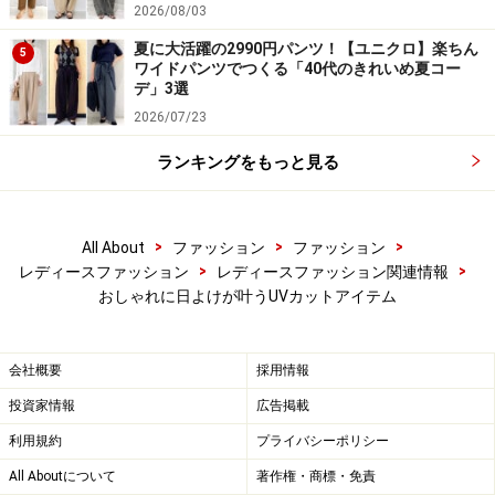
2026/08/03
夏に大活躍の2990円パンツ！【ユニクロ】楽ちん
5
ワイドパンツでつくる「40代のきれいめ夏コー
デ」3選
2026/07/23
ランキングをもっと見る
>
>
>
All About
ファッション
ファッション
>
>
レディースファッション
レディースファッション関連情報
おしゃれに日よけが叶うUVカットアイテム
会社概要
採用情報
投資家情報
広告掲載
利用規約
プライバシーポリシー
All Aboutについて
著作権・商標・免責