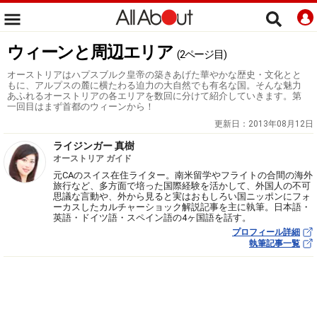
ウィーンと周辺エリア
(2ページ目)
オーストリアはハプスブルク皇帝の築きあげた華やかな歴史・文化とと
もに、アルプスの麓に横たわる迫力の大自然でも有名な国。そんな魅力
あふれるオーストリアの各エリアを数回に分けて紹介していきます。第
一回目はまず首都のウィーンから！
更新日：
2013年08月12日
ライジンガー 真樹
オーストリア ガイド
元CAのスイス在住ライター。南米留学やフライトの合間の海外
旅行など、多方面で培った国際経験を活かして、外国人の不可
思議な言動や、外から見ると実はおもしろい国ニッポンにフォ
ーカスしたカルチャーショック解説記事を主に執筆。日本語・
英語・ドイツ語・スペイン語の4ヶ国語を話す。
プロフィール詳細
執筆記事一覧