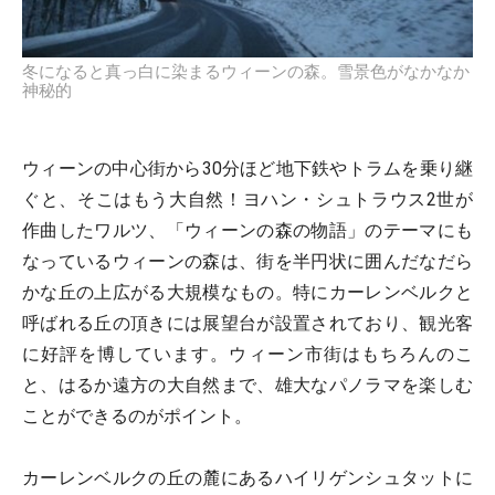
冬になると真っ白に染まるウィーンの森。雪景色がなかなか
神秘的
ウィーンの中心街から30分ほど地下鉄やトラムを乗り継
ぐと、そこはもう大自然！ヨハン・シュトラウス2世が
作曲したワルツ、「ウィーンの森の物語」のテーマにも
なっているウィーンの森は、街を半円状に囲んだなだら
かな丘の上広がる大規模なもの。特にカーレンベルクと
呼ばれる丘の頂きには展望台が設置されており、観光客
に好評を博しています。ウィーン市街はもちろんのこ
と、はるか遠方の大自然まで、雄大なパノラマを楽しむ
ことができるのがポイント。
カーレンベルクの丘の麓にあるハイリゲンシュタットに