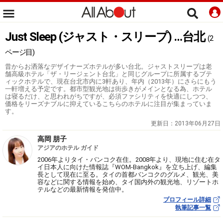
Just Sleep (ジャスト・スリープ) …台北
(2
ページ目)
昔からお洒落なデザイナーズホテルが多い台北。ジャストスリープは老
舗高級ホテル「ザ・リージェント台北」と同じグループに所属するブテ
ィックホテルで、現在台北市内に3軒あり、年内（2013年）にさらにもう
一軒増える予定です。都市型観光地は街歩きがメインとなる為、ホテル
は寝るだけ、と思われがちですが、必須ファシリティを快適にしつつ、
価格をリーズナブルに抑えているこちらのホテルに注目が集まっていま
す。
更新日：
2013年06月27日
高岡 朋子
アジアのホテル ガイド
2006年よりタイ・バンコク在住。2008年より、現地に住む在タ
イ日本人に向けた情報誌『WOM-Bangkok』を立ち上げ、編集
長として現在に至る。タイの首都バンコクのグルメ、観光、美
容などに関する情報を始め、タイ国内外の観光地、リゾートホ
テルなどの最新情報を発信中。
プロフィール詳細
執筆記事一覧