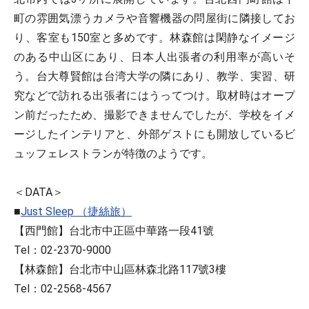
町の雰囲気漂うカメラや音響機器の問屋街に隣接してお
り、客室も150室と多めです。林森館は閑静なイメージ
のある中山区にあり、日本人出張者の利用率が高いそ
う。台大尊賢館は台湾大学の隣にあり、教学、実習、研
究などで訪れる出張者にはうってつけ。取材時はオープ
ン前だったため、撮影できませんでしたが、学校をイメ
ージしたインテリアと、外部ゲストにも開放しているビ
ュッフェレストランが特徴のようです。
＜DATA＞
■
Just Sleep （捷絲旅）
【西門館】台北市中正區中華路一段41號
Tel：02-2370-9000
【林森館】台北市中山區林森北路117號3樓
Tel：02-2568-4567