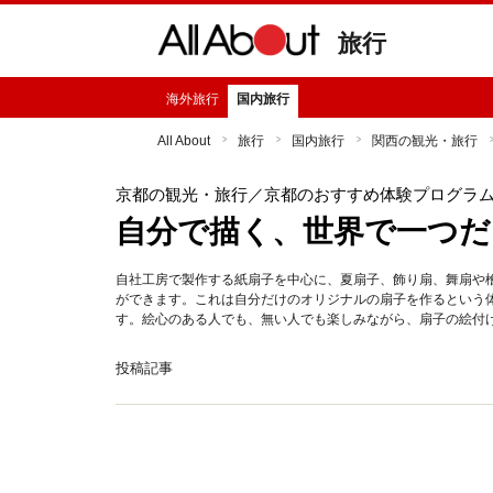
旅行
海外旅行
国内旅行
All About
旅行
国内旅行
関西の観光・旅行
京都の観光・旅行
／京都のおすすめ体験プログラ
自分で描く、世界で一つだ
自社工房で製作する紙扇子を中心に、夏扇子、飾り扇、舞扇や
ができます。これは自分だけのオリジナルの扇子を作るという
す。絵心のある人でも、無い人でも楽しみながら、扇子の絵付
投稿記事