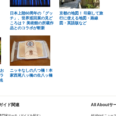
日本上陸60周年の「グッ
京都の地図！ 印刷して旅
チ」、世界巡回展の見ど
行に使える地図・路線
ころは？ 美術館の所蔵作
図・英語版など
品とのコラボが斬新
葉お
ニッキなしの八つ橋！本
ラ
家西尾八ッ橋の生八ッ橋
名
ガイド関連
All Abou
専門家サーチ（ガイドを探す）
All About ニュー