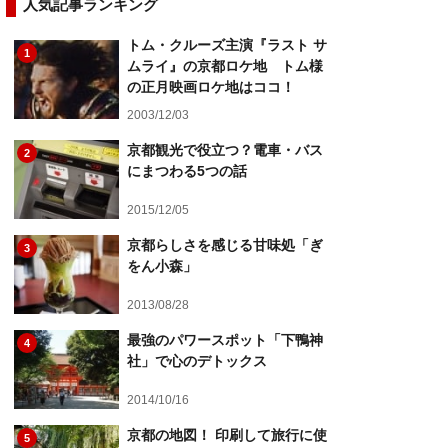
人気記事ランキング
トム・クルーズ主演『ラスト サ
1
ムライ』の京都ロケ地 トム様
の正月映画ロケ地はココ！
2003/12/03
京都観光で役立つ？電車・バス
2
にまつわる5つの話
2015/12/05
京都らしさを感じる甘味処「ぎ
3
をん小森」
2013/08/28
最強のパワースポット「下鴨神
4
社」で心のデトックス
2014/10/16
京都の地図！ 印刷して旅行に使
5