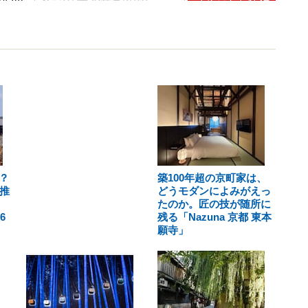
？
築100年超の京町家は、
推
どうモダンによみがえっ
たのか。匠の技が随所に
6
残る「Nazuna 京都 東本
願寺」