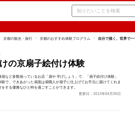
京都の観光・旅行
京都のおすすめ体験プログラム
自分で描く、世界で一
ム
けの京扇子絵付け体験
檜扇など多数揃っているお店「扇や 半げしょう」で、「扇子絵付け体験」
体験で、できあがった扇面は扇職人が扇子に仕上げてお手元に届けてくれま
けをする優雅なひと時を過ごすことができます。
更新日：2013年04月30日