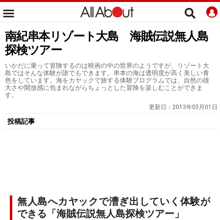
南紀串本リゾート大島 海賊伝説無人島
探検ツアー
いかだに乗って冒険するのは映画の中の世界のようですが、リゾート大
島ではそんな体験が誰でもできます。串本の海は透明度が高く美しい青
色をしています。海をカヤックで旅する体験プログラムでは、自然の雄
大さや開放感に包まれながらちょっとした冒険を楽しむことができま
す。
更新日：
2013年05月01日
投稿記事
無人島へカヤックで漕ぎ出していく体験が
できる「海賊伝説無人島探検ツアー」