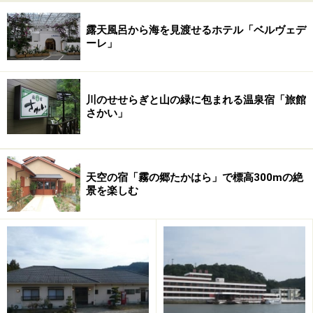
トレスも吹き飛んでしまいそうです。
露天風呂から海を見渡せるホテル「ベルヴェデ
ーレ」
【問い合わせ先】
■リゾート大島
川のせせらぎと山の緑に包まれる温泉宿「旅館
さかい」
住所：和歌山県東牟婁郡串本町樫野1035‐6
営業時間：9:00～18:00
定休日：年中無休
公式HP：
http://www.resortohshima.com/
天空の宿「霧の郷たかはら」で標高300mの絶
景を楽しむ
※リゾート大島さんのご好意により、ホームページから
写真を転載させていただきました。心よりお礼申し上げ
ます。
※記事内容は執筆時点のものです。最新の内容をご確認くださ
い。