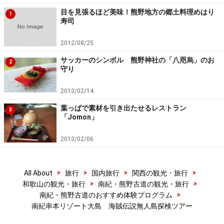
目を見張るほど美味！熊野地方の郷土料理めはり
1
寿司
2012/08/25
サッカーのシンボル 熊野神社の「八咫烏」のお
2
守り
2013/02/14
葉っぱで素材を引き出たせるレストラン
3
「Jomon」
2013/02/06
>
>
>
>
All About
旅行
国内旅行
関西の観光・旅行
>
>
和歌山の観光・旅行
南紀・熊野古道の観光・旅行
>
南紀・熊野古道のおすすめ体験プログラム
南紀串本リゾート大島 海賊伝説無人島探検ツアー