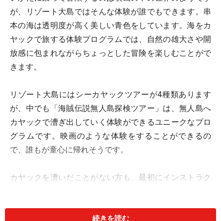
が、リゾート大島ではそんな体験が誰でもできます。串
本の海は透明度が高く美しい青色をしています。海をカ
ヤックで旅する体験プログラムでは、自然の雄大さや開
放感に包まれながらちょっとした冒険を楽しむことがで
きます。
リゾート大島にはシーカヤックツアーが4種類あります
が、中でも「海賊伝説無人島探検ツアー」は、無人島へ
カヤックで漕ぎ出していく体験ができるユニークなプロ
グラムです。映画のような体験をすることができるの
で、誰もが童心に帰れそうです。
カヤックを漕いだことがない方も、最初にインストラク
ターの指導を受けるので安心です。ほとんどの参加者は
初心者ですが、静水域で練習してから出発するので無人
続きを読む
島までたどり着くことができます。2人乗りのカヤック