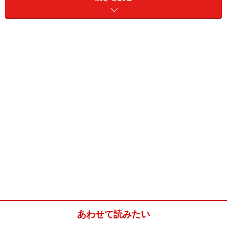
なので小さいお子さんを連れて行くこともできますし、
なんとイヌも同伴が可能です。愛犬との無人島への旅が
できるのは珍しいですね。
このツアーで向かうのは、熊野水軍が拠点としていたと
いわれる無人島です。現地では洞窟を探検したり、美し
い串本の海をシュノーケリングで観察したりすることが
できます。海賊気分のツアーにふさわしく昼食にはバー
ベキューが用意されています。
無人島から戻ったら、リゾート大島の露天風呂で疲れを
癒すことができます。海を眺めながらのお風呂も、無人
島から戻ったあとはまた格別でしょう。カヤックを漕ぎ
進んで目の前にそびえ立つ無人島に上陸する達成感と、
美しい自然を全身で感じることができます。日常の喧騒
あわせて読みたい
を忘れて大自然からエネルギーをもらえば、すべてのス