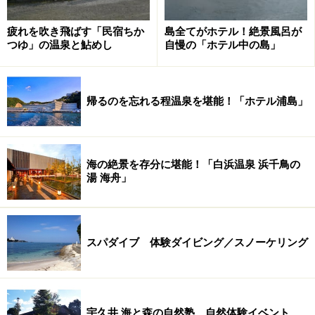
疲れを吹き飛ばす「民宿ちか
島全てがホテル！絶景風呂が
つゆ」の温泉と鮎めし
自慢の「ホテル中の島」
帰るのを忘れる程温泉を堪能！「ホテル浦島」
海の絶景を存分に堪能！「白浜温泉 浜千鳥の
湯 海舟」
スパダイブ 体験ダイビング／スノーケリング
宇久井 海と森の自然塾 自然体験イベント