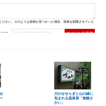
せ
川のせせらぎと山の緑に
ー
包まれる温泉宿「旅館さ
かい」