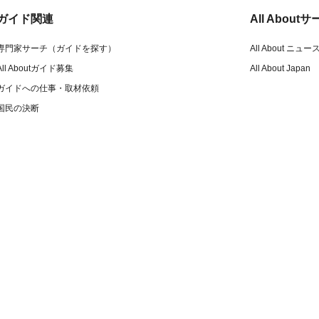
ガイド関連
All Abou
専門家サーチ（ガイドを探す）
All About ニュー
All Aboutガイド募集
All About Japan
ガイドへの仕事・取材依頼
国民の決断