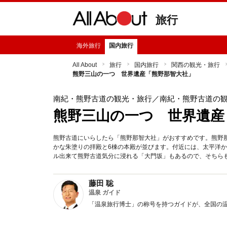
旅行
海外旅行
国内旅行
All About
旅行
国内旅行
関西の観光・旅行
熊野三山の一つ 世界遺産「熊野那智大社」
南紀・熊野古道の観光・旅行
／南紀・熊野古道の
熊野三山の一つ 世界遺産
熊野古道にいらしたら「熊野那智大社」がおすすめです。熊野
かな朱塗りの拝殿と6棟の本殿が並びます。付近には、太平洋
ル出来て熊野古道気分に浸れる「大門坂」もあるので、そちら
藤田 聡
温泉 ガイド
「温泉旅行博士」の称号を持つガイドが、全国の