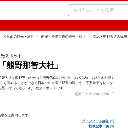
和歌山の観光・旅行
南紀・熊野古道の観光・旅行
南紀・熊野古道の観光
観光スポット
「熊野那智大社」
那智大社は熊野三山の一つで熊野信仰の中心地、また境内にはひときわ鮮や
からも眺めることができる日本一の大滝「那智の滝」や、平安装束をレンタ
も是非行ってもらいたい観光スポットです。
更新日：2013年03月01日
温泉をご案内します！
プロフィール詳細
執筆記事一覧