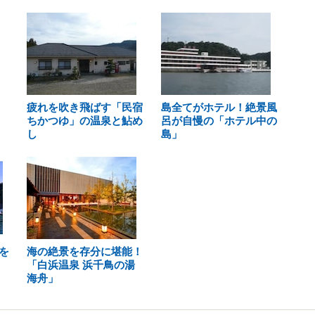
疲れを吹き飛ばす「民宿
島全てがホテル！絶景風
ちかつゆ」の温泉と鮎め
呂が自慢の「ホテル中の
し
島」
を
海の絶景を存分に堪能！
「白浜温泉 浜千鳥の湯
海舟」