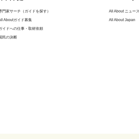
専門家サーチ（ガイドを探す）
All About ニュー
All Aboutガイド募集
All About Japan
ガイドへの仕事・取材依頼
国民の決断