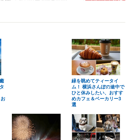
癒
緑を眺めてティータイ
タ
ム！ 横浜さんぽの途中で
ひと休みしたい、おすす
もお
めカフェ＆ベーカリー3
選