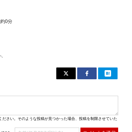
歩約0分
い。