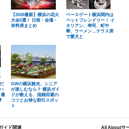
【2026最新】横浜の花火
ベースゲート横浜関内は
大会5選！ 日程・会場・
ペットフレンドリー！ イ
有料席まとめ
タリアン、寿司、町中
華、ラーメン…テラス席
で愛犬と
だ
GWの横浜観光、シニア
ハ
が楽しむなら？ 横浜ガイ
“最
ドが教える、混雑回避の
呼
コツとお得な割引スポッ
ト
ガイド関連
All Abou