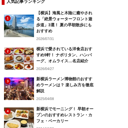
人気記事ランキング
【横浜】海風と木陰に癒やされ
1
る「絶景ウォーターフロント遊
歩道」3選！ 夏の早朝散歩にも
おすすめ
2026/07/31
横浜で愛されている洋食店おす
2
すめ9軒！ ナポリタン、ハンバ
ーグ、オムライス…名店紹介
2026/04/27
新横浜ラーメン博物館のおすす
3
めラーメンは？ 楽しみ方を徹底
解説
2025/04/08
新横浜でモーニング！ 早朝オー
4
プンのおすすめレストラン・カ
フェ・ベーカリー