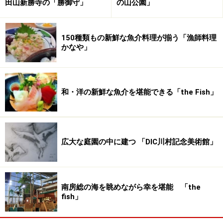
田山新勝寺の「勝御守」
の山公園」
150種類もの新鮮な魚介料理が揃う「漁師料理
かなや」
和・洋の新鮮な魚介を堪能できる「the Fish」
広大な庭園の中に建つ 「DIC川村記念美術館」
南房総の海を眺めながら幸を堪能 「the
fish」