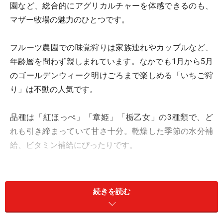
園など、総合的にアグリカルチャーを体感できるのも、
マザー牧場の魅力のひとつです。
フルーツ農園での味覚狩りは家族連れやカップルなど、
年齢層を問わず親しまれています。なかでも1月から5月
のゴールデンウィーク明けごろまで楽しめる「いちご狩
り」は不動の人気です。
品種は「紅ほっぺ」「章姫」「栃乙女」の3種類で、ど
れも引き締まっていて甘さ十分。乾燥した季節の水分補
給、ビタミン補給にぴったりです。
立体型7段式水耕栽培なので、座り込んで摘むよりも疲
れることはありません。目線の高さにいちごがあるの
続きを読む
で、完熟しているのを見分けやすいのもうれしいです。
また、床面は土ではなく通路となっているので、車いす