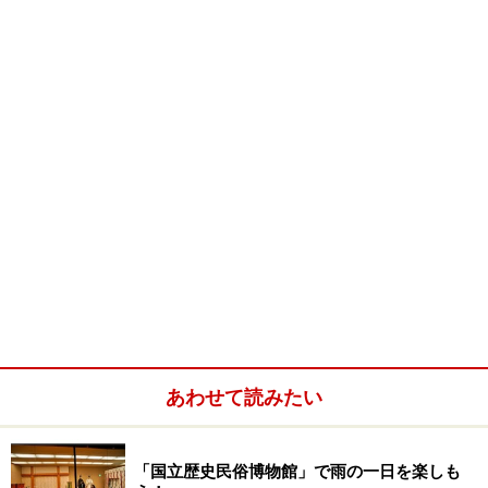
の人でも安心して楽しめます。
■マザー牧場
住所：千葉県富津市田倉940-3
電話：0439-37-3211
営業時間：（1月）平日10:00～、土日祝9:30～／（2月～
5月）平日9:30～、土日祝9:00～）
開催時期：1月～5月中旬
費用：入園料のほかに、いちご狩り代としてひとり200
円、果実100gにつき200円
所要時間：60分程度
施設休館日：火曜日
あわせて読みたい
アクセス：館山自動車道「君津PAスマートIC(ETC専
用)」より約10分
HP：
http://www.motherfarm.co.jp/
「国立歴史民俗博物館」で雨の一日を楽しも