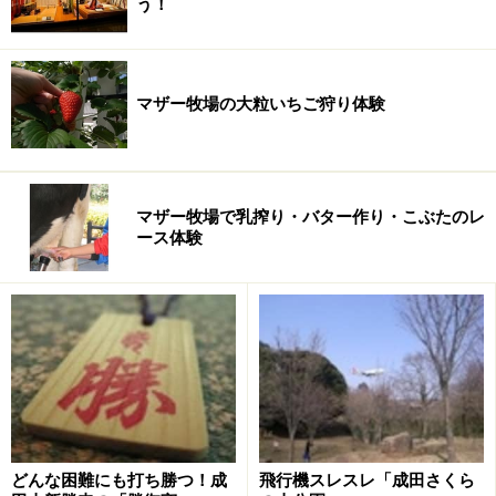
う！
備考：いちご狩りをしなくてもハウスに入るには参加料
（3歳児から）が必要です。
※記事内容は執筆時点のものです。最新の内容をご確認くださ
マザー牧場の大粒いちご狩り体験
い。
マザー牧場で乳搾り・バター作り・こぶたのレ
ース体験
どんな困難にも打ち勝つ！成
飛行機スレスレ「成田さくら