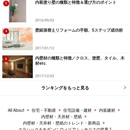
内装塗り壁の種類と特徴＆選び方のポイント
3
2016/09/02
壁紙張替えリフォームの手順、5ステップ成功術
4
2017/01/12
内壁材の種類と特徴／クロス、塗壁、タイル、木
5
材etc.
2017/12/02
ランキングをもっと見る
>
>
>
>
All About
住宅・不動産
住宅設備・建材
内装建材
>
内壁材・天井材・壁紙
>
内壁材・天井材・壁紙のトレンド・新商品
クラシック＆モダンに ウィリアム・モリスの世界 1