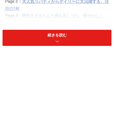
Page 3：
大人気リバティからデイリーに大活躍する、注
目の1枚
Page 4：
襟付きできちんと感を出しつつ、華やかに！
Page 5：
おしゃれ感度の高いあなたはトレンドをマーク
して！
続きを読む
Page 1：Lady likeなシルエットを味方に付
けて！