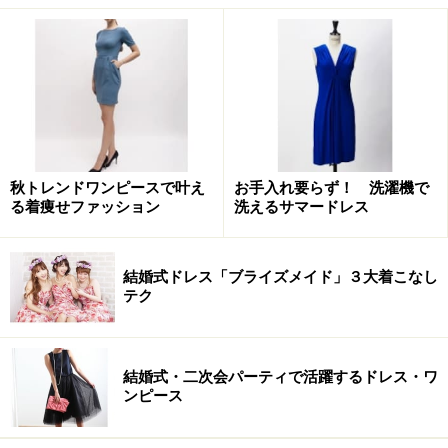
秋トレンドワンピースで叶え
お手入れ要らず！ 洗濯機で
る着痩せファッション
洗えるサマードレス
gramme's ワンピース 2万4150円
結婚式ドレス「ブライズメイド」３大着こなし
テク
まず最初に、普段着とよそ行きの中間にあるドレスか
ら。クラス感のある春・夏用のドレスはざっくりとした
風合いが特徴のスラブ糸を使用したスラブチェックのト
結婚式・二次会パーティで活躍するドレス・ワ
ラディショナルなデザイン。
ンピース