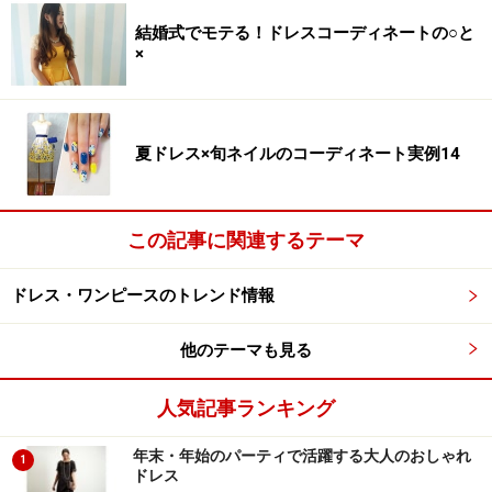
コンサバ系OLにぴったりなタイプです。このように、生
結婚式でモテる！ドレスコーディネートの○と
地に張りがあり、ストンとしたシルエットでウエスト、
×
ヒップの体型もカバーできるのは、大人の女性には嬉し
いポイント。
夏ドレス×旬ネイルのコーディネート実例14
また、ウエストとセンターの切り替えしと縦に伸びるリ
ボンテープのIラインが、シャープなラインを作り、メリ
ハリ効果を付けてくれます。通勤の他にも、授業参観や
この記事に関連するテーマ
会食などかしこまったシーンやパーティなどオケージョ
ン用にも幅広く使えて失敗が無いので、まずはMy定番の
ドレス・ワンピースのトレンド情報
1枚に揃えたいタイプです。
他のテーマも見る
問い合わせ先／
gramme'sHP
ショップリスト
人気記事ランキング
年末・年始のパーティで活躍する大人のおしゃれ
1
ドレス
※記事内容は執筆時点のものです。最新の内容をご確認くださ