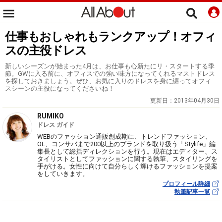
仕事もおしゃれもランクアップ！オフィ
スの主役ドレス
新しいシーズンが始まった4月は、お仕事も心新たにリ・スタートする季
節。GWに入る前に、オフィスでの強い味方になってくれるマストドレス
を探しておきましょう。ぜひ、お気に入りのドレスを身に纏ってオフィ
スシーンの主役になってくださいね！
更新日：
2013年04月30日
RUMIKO
ドレス ガイド
WEBのファッション通販創成期に、トレンドファッション、
OL、コンサバまで200以上のブランドを取り扱う「Stylife」編
集長として総括ディレクションを行う。現在はエディター、ス
タイリストとしてファッションに関する執筆、スタイリングを
手がける。女性に向けて自分らしく輝けるファッションを提案
をしていきます。
プロフィール詳細
執筆記事一覧