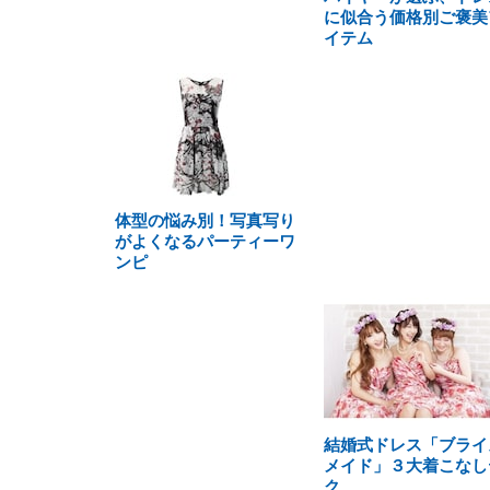
に似合う価格別ご褒美
イテム
体型の悩み別！写真写り
がよくなるパーティーワ
ンピ
結婚式ドレス「ブライ
メイド」３大着こなし
ク